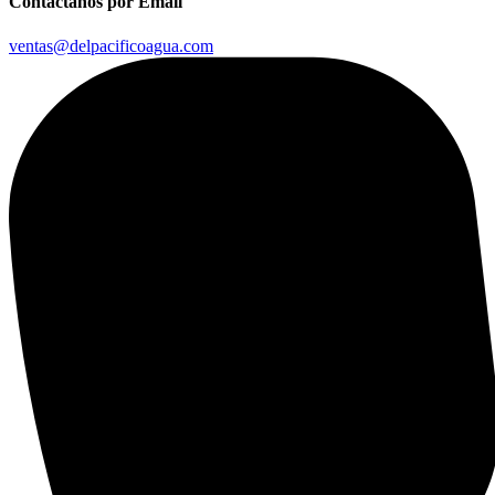
Contáctanos por Email
ventas@delpacificoagua.com