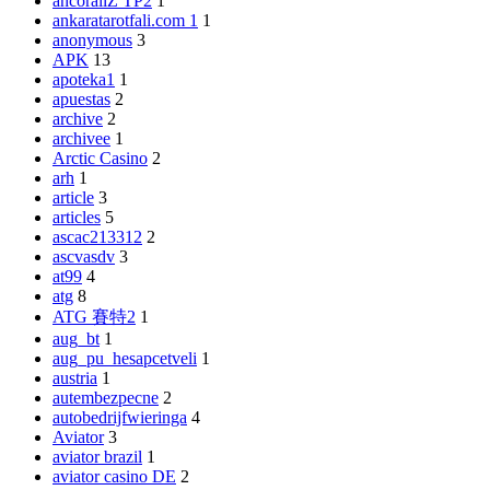
ancorallZ TP2
1
ankaratarotfali.com 1
1
anonymous
3
APK
13
apoteka1
1
apuestas
2
archive
2
archivee
1
Arctic Casino
2
arh
1
article
3
articles
5
ascac213312
2
ascvasdv
3
at99
4
atg
8
ATG 賽特2
1
aug_bt
1
aug_pu_hesapcetveli
1
austria
1
autembezpecne
2
autobedrijfwieringa
4
Aviator
3
aviator brazil
1
aviator casino DE
2