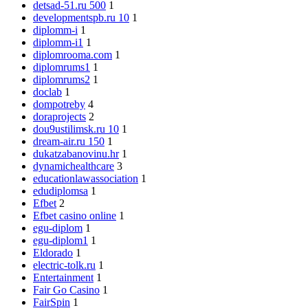
detsad-51.ru 500
1
developmentspb.ru 10
1
diplomm-i
1
diplomm-i1
1
diplomrooma.com
1
diplomrums1
1
diplomrums2
1
doclab
1
dompotreby
4
doraprojects
2
dou9ustilimsk.ru 10
1
dream-air.ru 150
1
dukatzabanovinu.hr
1
dynamichealthcare
3
educationlawassociation
1
edudiplomsa
1
Efbet
2
Efbet casino online
1
egu-diplom
1
egu-diplom1
1
Eldorado
1
electric-tolk.ru
1
Entertainment
1
Fair Go Casino
1
FairSpin
1