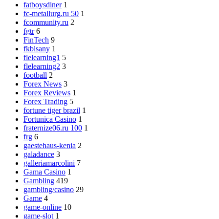
fatboysdiner
1
fc-metallurg.ru 50
1
fcommunity.ru
2
fgtr
6
FinTech
9
fkblsany
1
flelearning1
5
flelearning2
3
football
2
Forex News
3
Forex Reviews
1
Forex Trading
5
fortune tiger brazil
1
Fortunica Casino
1
fraternize06.ru 100
1
frg
6
gaestehaus-kenia
2
galadance
3
galleriamarcolini
7
Gama Casino
1
Gambling
419
gambling/casino
29
Game
4
game-online
10
game-slot
1