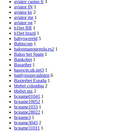
aviator casino fr
3
aviator IN
1
aviator ke
2
aviator mz
1
aviator ng
7
b1bet BR
1
b1bet brazil
1
babyswereld
5
Bahiscom
1
balonmanopereda.es2
1
Baloo bet Spain
1
Bankobet
1
Basaribet
1
basswin.uk.net3
1
batdynsspecialisten
6
Baxterbet España
1
bbrbet colombia
2
bbrbet mx
2
bcgame01041
1
bcgame10052
1
bcgame1033
1
bcgame28022
1
bcgame3
1
bcgame3043
2
bcgame31011
1