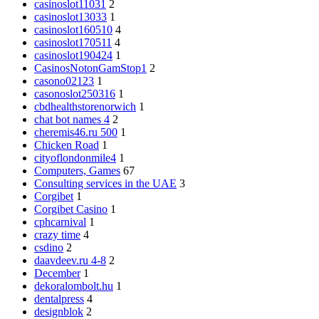
casinoslot11031
2
casinoslot13033
1
casinoslot160510
4
casinoslot170511
4
casinoslot190424
1
CasinosNotonGamStop1
2
casono02123
1
casonoslot250316
1
cbdhealthstorenorwich
1
chat bot names 4
2
cheremis46.ru 500
1
Chicken Road
1
cityoflondonmile4
1
Computers, Games
67
Consulting services in the UAE
3
Corgibet
1
Corgibet Casino
1
cphcarnival
1
crazy time
4
csdino
2
daavdeev.ru 4-8
2
December
1
dekoralombolt.hu
1
dentalpress
4
designblok
2