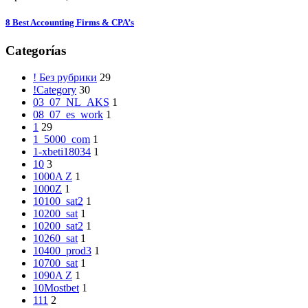
8 Best Accounting Firms & CPA’s
Categorías
! Без рубрики
29
!Category
30
03_07_NL_AKS
1
08_07_es_work
1
1
29
1_5000_com
1
1-xbeti18034
1
10
3
1000A Z
1
1000Z
1
10100_sat2
1
10200_sat
1
10200_sat2
1
10260_sat
1
10400_prod3
1
10700_sat
1
1090A Z
1
10Mostbet
1
111
2