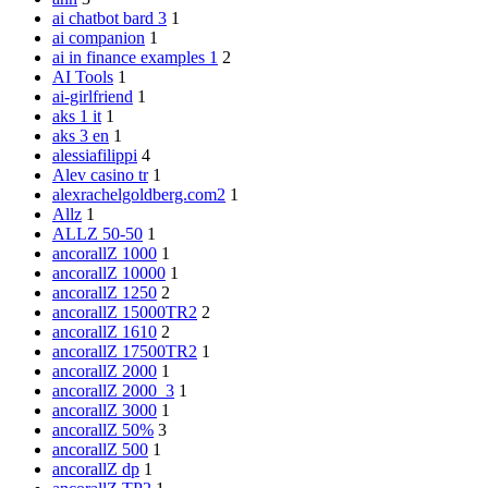
ai chatbot bard 3
1
ai companion
1
ai in finance examples 1
2
AI Tools
1
ai-girlfriend
1
aks 1 it
1
aks 3 en
1
alessiafilippi
4
Alev casino tr
1
alexrachelgoldberg.com2
1
Allz
1
ALLZ 50-50
1
ancorallZ 1000
1
ancorallZ 10000
1
ancorallZ 1250
2
ancorallZ 15000TR2
2
ancorallZ 1610
2
ancorallZ 17500TR2
1
ancorallZ 2000
1
ancorallZ 2000_3
1
ancorallZ 3000
1
ancorallZ 50%
3
ancorallZ 500
1
ancorallZ dp
1