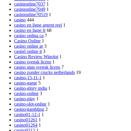
casinionline7037
1
casinionline7049
1
casinionline70519
1
casino
444
casino en ligne argent reel
1
casino en ligne fr
68
casino onlina ca
7
Casino Online
1
casino online ar
3
casinò online it
3
Casino Review Winolot
1
casino svensk licens
1
casino utan svensk licens
7
casino zonder crucks netherlands
19
casino-15-11-1
1
casino-game
5
casino-glory india
1
casino-online
3
casino-play
1
casino-slot-online
1
casino/gambling
2
casino01-12-1
1
casino01261
1
casino01264
1
casino0212
1