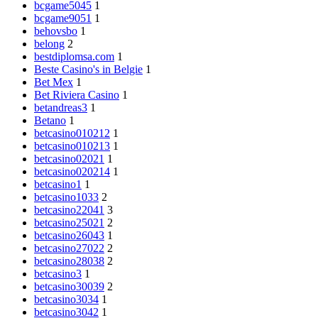
bcgame5045
1
bcgame9051
1
behovsbo
1
belong
2
bestdiplomsa.com
1
Beste Casino's in Belgie
1
Bet Mex
1
Bet Riviera Casino
1
betandreas3
1
Betano
1
betcasino010212
1
betcasino010213
1
betcasino02021
1
betcasino020214
1
betcasino1
1
betcasino1033
2
betcasino22041
3
betcasino25021
2
betcasino26043
1
betcasino27022
2
betcasino28038
2
betcasino3
1
betcasino30039
2
betcasino3034
1
betcasino3042
1