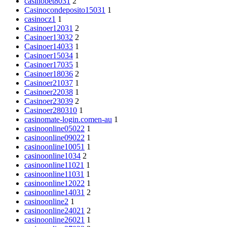
casinobet8031
2
Casinocondeposito15031
1
casinocz1
1
Casinoer12031
2
Casinoer13032
2
Casinoer14033
1
Casinoer15034
1
Casinoer17035
1
Casinoer18036
2
Casinoer21037
1
Casinoer22038
1
Casinoer23039
2
Casinoer280310
1
casinomate-login.comen-au
1
casinoonline05022
1
casinoonline09022
1
casinoonline10051
1
casinoonline1034
2
casinoonline11021
1
casinoonline11031
1
casinoonline12022
1
casinoonline14031
2
casinoonline2
1
casinoonline24021
2
casinoonline26021
1