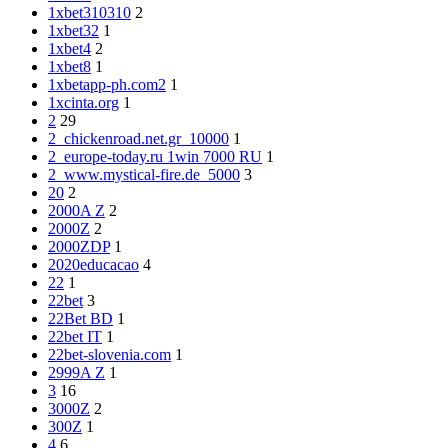
1xbet310310
2
1xbet32
1
1xbet4
2
1xbet8
1
1xbetapp-ph.com2
1
1xcinta.org
1
2
29
2_chickenroad.net.gr_10000
1
2_europe-today.ru 1win 7000 RU
1
2_www.mystical-fire.de_5000
3
20
2
2000A Z
2
2000Z
2
2000ZDP
1
2020educacao
4
22
1
22bet
3
22Bet BD
1
22bet IT
1
22bet-slovenia.com
1
2999A Z
1
3
16
3000Z
2
300Z
1
4
6