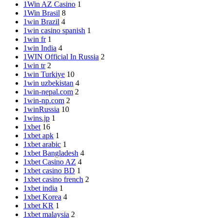
1Win AZ Casino
1
1Win Brasil
8
1win Brazil
4
1win casino spanish
1
1win fr
1
1win India
4
1WIN Official In Russia
2
1win tr
2
1win Turkiye
10
1win uzbekistan
4
1win-nepal.com
2
1win-np.com
2
1winRussia
10
1wins.jp
1
1xbet
16
1xbet apk
1
1xbet arabic
1
1xbet Bangladesh
4
1xbet Casino AZ
4
1xbet casino BD
1
1xbet casino french
2
1xbet india
1
1xbet Korea
4
1xbet KR
1
1xbet malaysia
2