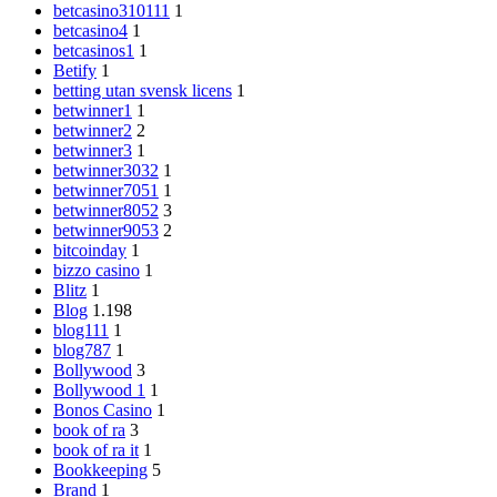
betcasino310111
1
betcasino4
1
betcasinos1
1
Betify
1
betting utan svensk licens
1
betwinner1
1
betwinner2
2
betwinner3
1
betwinner3032
1
betwinner7051
1
betwinner8052
3
betwinner9053
2
bitcoinday
1
bizzo casino
1
Blitz
1
Blog
1.198
blog111
1
blog787
1
Bollywood
3
Bollywood 1
1
Bonos Casino
1
book of ra
3
book of ra it
1
Bookkeeping
5
Brand
1