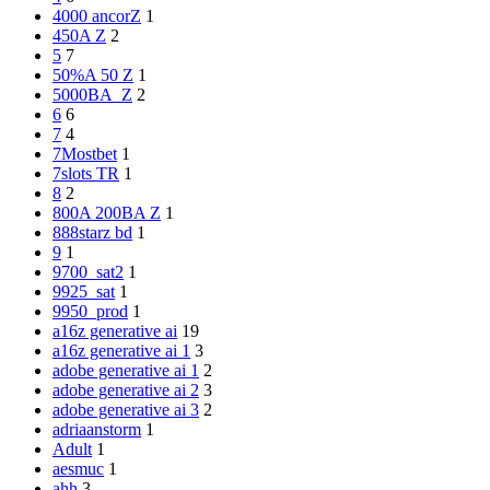
4000 ancorZ
1
450A Z
2
5
7
50%A 50 Z
1
5000BA_Z
2
6
6
7
4
7Mostbet
1
7slots TR
1
8
2
800A 200BA Z
1
888starz bd
1
9
1
9700_sat2
1
9925_sat
1
9950_prod
1
a16z generative ai
19
a16z generative ai 1
3
adobe generative ai 1
2
adobe generative ai 2
3
adobe generative ai 3
2
adriaanstorm
1
Adult
1
aesmuc
1
ahh
3