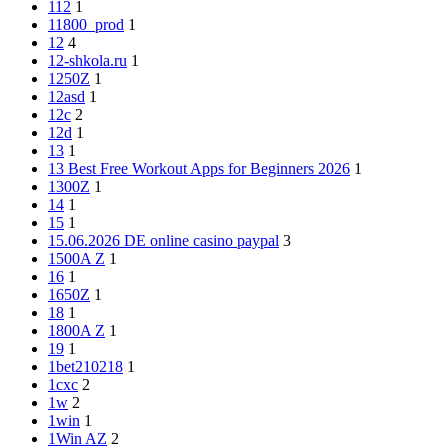
112
1
11800_prod
1
12
4
12-shkola.ru
1
1250Z
1
12asd
1
12c
2
12d
1
13
1
13 Best Free Workout Apps for Beginners 2026
1
1300Z
1
14
1
15
1
15.06.2026 DE online casino paypal
3
1500A Z
1
16
1
1650Z
1
18
1
1800A Z
1
19
1
1bet210218
1
1cxc
2
1w
2
1win
1
1Win AZ
2