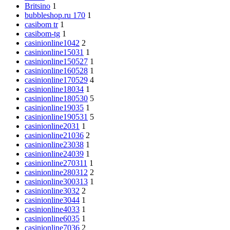
Britsino
1
bubbleshop.ru 170
1
casibom tr
1
casibom-tg
1
casinionline1042
2
casinionline15031
1
casinionline150527
1
casinionline160528
1
casinionline170529
4
casinionline18034
1
casinionline180530
5
casinionline19035
1
casinionline190531
5
casinionline2031
1
casinionline21036
2
casinionline23038
1
casinionline24039
1
casinionline270311
1
casinionline280312
2
casinionline300313
1
casinionline3032
2
casinionline3044
1
casinionline4033
1
casinionline6035
1
casinionline7036
2