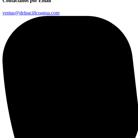
Contáctanos por Email
ventas@delpacificoagua.com