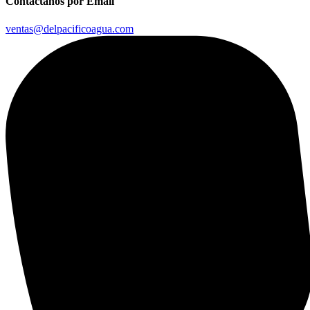
Contáctanos por Email
ventas@delpacificoagua.com