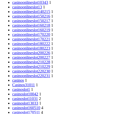
casinoonlineslot10343
1
casinoonlineslot13
1
casinoonlineslot140215
1
casinoonlineslot150216
1
casinoonlineslot150217
1
casinoonlineslot160218
1
casinoonlineslot160219
1
casinoonlineslot170220
1
casinoonlineslot170221
1
casinoonlineslot180222
1
casinoonlineslot180223
1
casinoonlineslot200226
1
casinoonlineslot200227
1
casinoonlineslot210228
1
casinoonlineslot210229
1
casinoonlineslot220230
1
casinoonlineslot220231
1
casinos
1
Casinos31011
1
casinoslot1
1
casinoslot10042
1
casinoslot11031
2
casinoslot13033
1
casinoslot160510
4
casinoslot170511
4