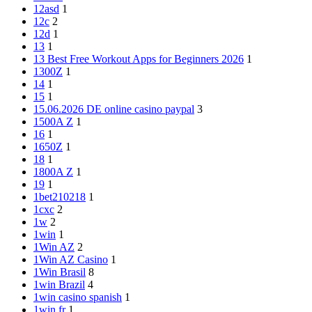
12asd
1
12c
2
12d
1
13
1
13 Best Free Workout Apps for Beginners 2026
1
1300Z
1
14
1
15
1
15.06.2026 DE online casino paypal
3
1500A Z
1
16
1
1650Z
1
18
1
1800A Z
1
19
1
1bet210218
1
1cxc
2
1w
2
1win
1
1Win AZ
2
1Win AZ Casino
1
1Win Brasil
8
1win Brazil
4
1win casino spanish
1
1win fr
1