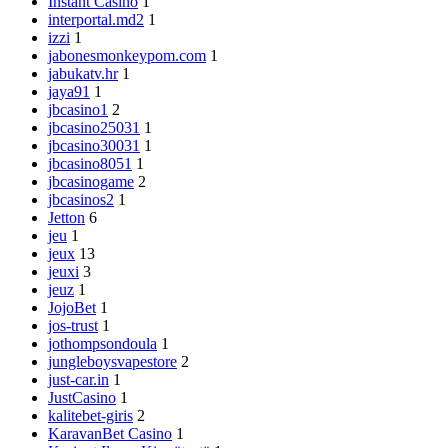
Instant Casino
1
interportal.md2
1
izzi
1
jabonesmonkeypom.com
1
jabukatv.hr
1
jaya91
1
jbcasino1
2
jbcasino25031
1
jbcasino30031
1
jbcasino8051
1
jbcasinogame
2
jbcasinos2
1
Jetton
6
jeu
1
jeux
13
jeuxi
3
jeuz
1
JojoBet
1
jos-trust
1
jothompsondoula
1
jungleboysvapestore
2
just-car.in
1
JustCasino
1
kalitebet-giris
2
KaravanBet Casino
1