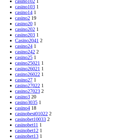
casino102
1
casino103
1
casino14
1
casino2
19
casino20
1
casino202
1
casino203
1
Casino2041
2
casino24
1
casino242
2
casino25
1
casino25021
1
casino26021
1
casino26022
1
casino27
1
casino27022
1
casino27023
2
casino3
20
casino3035
1
casino4
18
casinobest01022
2
casinobet10033
2
casinobet11
1
casinobet12
1
casinobet13
1