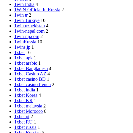
1win India
4
1WIN Official In Russia
2
1win tr
2
1win Turkiye
10
1win uzbekistan
4
1win-nepal.com
2
1win-np.com
2
1winRussia
10
1wins.jp
1
1xbet
16
1xbet apk
1
1xbet arabic
1
1xbet Bangladesh
4
1xbet Casino AZ
4
1xbet casino BD
1
1xbet casino french
2
1xbet india
1
1xbet Korea
4
1xbet KR
1
1xbet malaysia
2
1xbet Morocco
6
1xbet pt
2
1xbet RU
1
1xbet russia
1
1xbet Russian
5