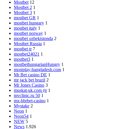
Mostbet
12
Mostbet 2
1
Mostbet 3
1
mostbet GR
1
mostbet hungary
1
mostbet italy
1
mostbet norway
1
mostbet ozbekistonda
2
Mostbet Russia
1
mostbet tr
7
mostbet24021
1
mostbet3
1
mostbethungarianHungry
1
mostplay-bangladesh.com
1
Mr Bet casino DE
1
mr jack bet brazil
2
Mr Jones Casino
3
muskat-uk.com (tr
1
mvclinic.ru 50
1
mx-bbrbet-casino
1
Mystake
2
Neon
1
Neon54
1
NEW
5
News
1.926