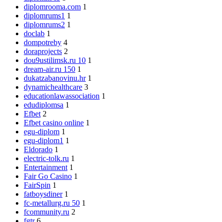
diplomrooma.com
1
diplomrums1
1
diplomrums2
1
doclab
1
dompotreby
4
doraprojects
2
dou9ustilimsk.ru 10
1
dream-air.ru 150
1
dukatzabanovinu.hr
1
dynamichealthcare
3
educationlawassociation
1
edudiplomsa
1
Efbet
2
Efbet casino online
1
egu-diplom
1
egu-diplom1
1
Eldorado
1
electric-tolk.ru
1
Entertainment
1
Fair Go Casino
1
FairSpin
1
fatboysdiner
1
fc-metallurg.ru 50
1
fcommunity.ru
2
fgtr
6