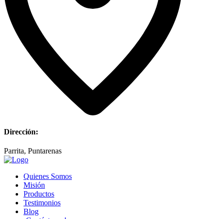
Dirección:
Parrita, Puntarenas
Quienes Somos
Misión
Productos
Testimonios
Blog