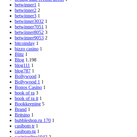
betwinner1
1
betwinner2
2
betwinner3
1
betwinner3032
1
betwinner7051
1
betwinner8052
3
betwinner9053
2
bitcoinday
1
bizzo casino
1
Blitz
1
Blog
1.198
blog111
1
blog787
1
Bollywood
3
Bollywood 1
1
Bonos Casino
1
book of ra
3
book of ra it
1
Bookkeeping
5
Brand
1
Britsino
1
bubbleshop.ru 170
1
casibom tr
1
casibom-tg
1
casinionline1042
2