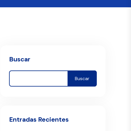
Buscar
Buscar
Entradas Recientes