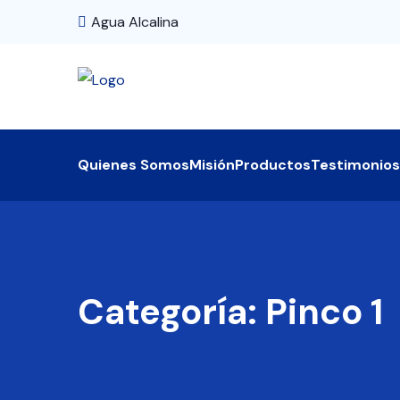
Agua Alcalina
Quienes Somos
Misión
Productos
Testimonios
Categoría:
Pinco 1