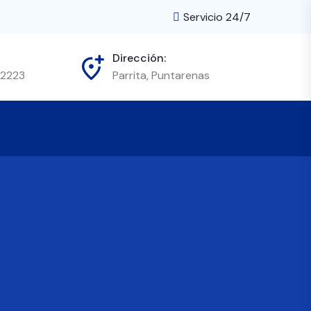
Servicio 24/7
Dirección:
-2223
Parrita, Puntarenas