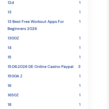
12d
1
13
1
13 Best Free Workout Apps For
1
Beginners 2026
1300Z
1
14
1
15
1
15.06.2026 DE Online Casino Paypal
3
1500A Z
1
16
1
1650Z
1
18
1