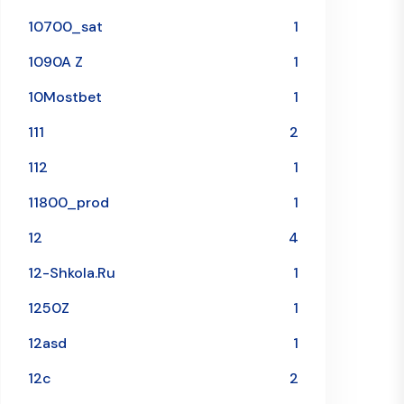
10700_sat
1
1090A Z
1
10Mostbet
1
111
2
112
1
11800_prod
1
12
4
12-Shkola.ru
1
1250Z
1
12asd
1
12c
2