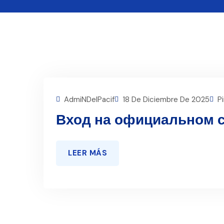
AdmiNDelPacif
18 De Diciembre De 2025
P
Вход на официальном с
LEER MÁS