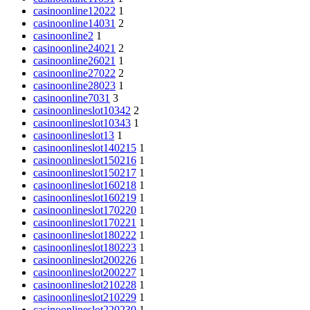
casinoonline12022
1
casinoonline14031
2
casinoonline2
1
casinoonline24021
2
casinoonline26021
1
casinoonline27022
2
casinoonline28023
1
casinoonline7031
3
casinoonlineslot10342
2
casinoonlineslot10343
1
casinoonlineslot13
1
casinoonlineslot140215
1
casinoonlineslot150216
1
casinoonlineslot150217
1
casinoonlineslot160218
1
casinoonlineslot160219
1
casinoonlineslot170220
1
casinoonlineslot170221
1
casinoonlineslot180222
1
casinoonlineslot180223
1
casinoonlineslot200226
1
casinoonlineslot200227
1
casinoonlineslot210228
1
casinoonlineslot210229
1
casinoonlineslot220230
1