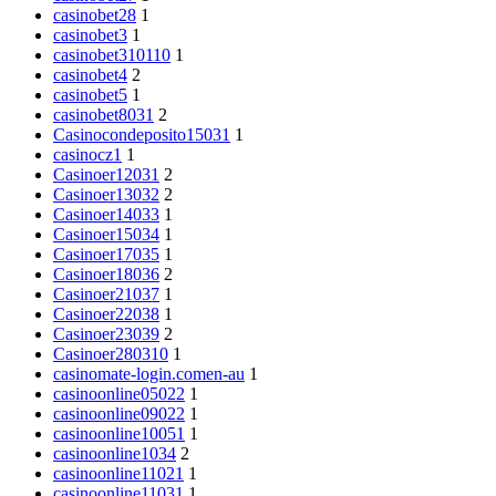
casinobet28
1
casinobet3
1
casinobet310110
1
casinobet4
2
casinobet5
1
casinobet8031
2
Casinocondeposito15031
1
casinocz1
1
Casinoer12031
2
Casinoer13032
2
Casinoer14033
1
Casinoer15034
1
Casinoer17035
1
Casinoer18036
2
Casinoer21037
1
Casinoer22038
1
Casinoer23039
2
Casinoer280310
1
casinomate-login.comen-au
1
casinoonline05022
1
casinoonline09022
1
casinoonline10051
1
casinoonline1034
2
casinoonline11021
1
casinoonline11031
1