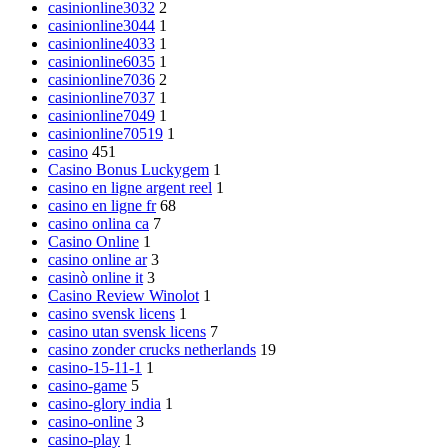
casinionline3032
2
casinionline3044
1
casinionline4033
1
casinionline6035
1
casinionline7036
2
casinionline7037
1
casinionline7049
1
casinionline70519
1
casino
451
Casino Bonus Luckygem
1
casino en ligne argent reel
1
casino en ligne fr
68
casino onlina ca
7
Casino Online
1
casino online ar
3
casinò online it
3
Casino Review Winolot
1
casino svensk licens
1
casino utan svensk licens
7
casino zonder crucks netherlands
19
casino-15-11-1
1
casino-game
5
casino-glory india
1
casino-online
3
casino-play
1