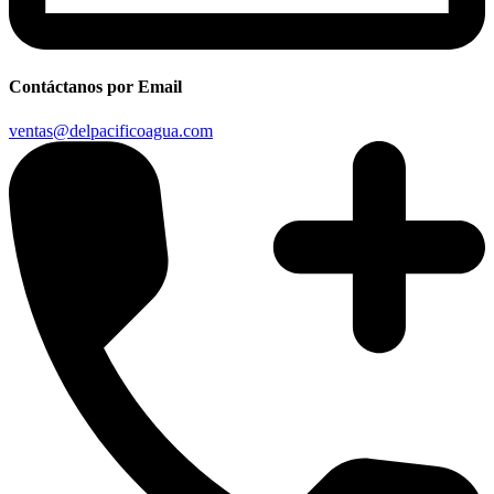
Contáctanos por Email
ventas@delpacificoagua.com