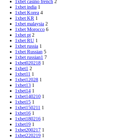
1xbet casino french
2
1xbet india
1
1xbet Korea
4
1xbet KR
1
1xbet malaysia
2
1xbet Morocco
6
1xbet pt
2
1xbet RU
1
1xbet russia
1
1xbet Russian
5
1xbet russian1
7
1xbet020218
1
1xbet1
2
1xbet11
1
1xbet12028
1
1xbet13
1
1xbet14
1
1xbet140210
1
1xbet15
1
1xbet150211
1
1xbet16
1
1xbet180216
1
1xbet19
1
1xbet200217
1
1xbet220219
1