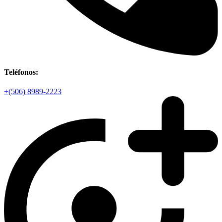
Teléfonos:
+(506) 8989-2223