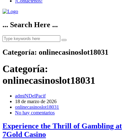
¡Contáctenos!
... Search Here ...
Categoría:
onlinecasinoslot18031
Categoría:
onlinecasinoslot18031
admiNDelPacif
18 de marzo de 2026
onlinecasinoslot18031
No hay comentarios
Experience the Thrill of Gambling at
7Gold Casino