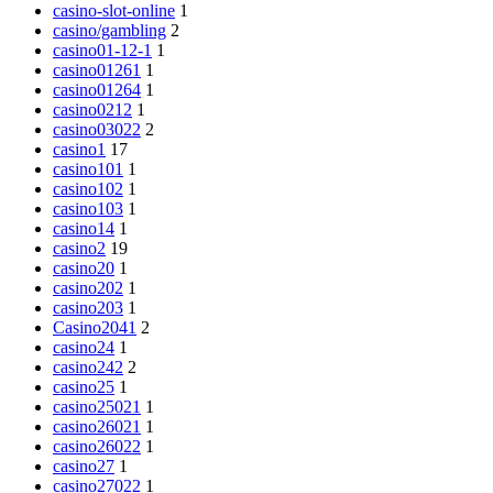
casino-slot-online
1
casino/gambling
2
casino01-12-1
1
casino01261
1
casino01264
1
casino0212
1
casino03022
2
casino1
17
casino101
1
casino102
1
casino103
1
casino14
1
casino2
19
casino20
1
casino202
1
casino203
1
Casino2041
2
casino24
1
casino242
2
casino25
1
casino25021
1
casino26021
1
casino26022
1
casino27
1
casino27022
1