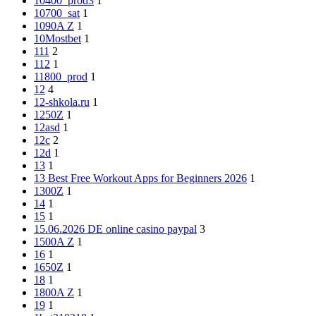
10400_prod3
1
10700_sat
1
1090A Z
1
10Mostbet
1
111
2
112
1
11800_prod
1
12
4
12-shkola.ru
1
1250Z
1
12asd
1
12c
2
12d
1
13
1
13 Best Free Workout Apps for Beginners 2026
1
1300Z
1
14
1
15
1
15.06.2026 DE online casino paypal
3
1500A Z
1
16
1
1650Z
1
18
1
1800A Z
1
19
1