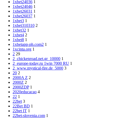
1xbet24036
1
1xbet24046
1
1xbet26031
1
1xbet26037
1
1xbet3
1
1xbet310310
2
1xbet32
1
1xbet4
2
1xbet8
1
1xbetapp-ph.com2
1
1xcinta.org
1
2
29
2_chickenroad.net.gr_10000
1
2_europe-today.ru 1win 7000 RU
1
2_www.mystical-fire.de_5000
3
20
2
2000A Z
2
2000Z
2
2000ZDP
1
2020educacao
4
22
1
22bet
3
22Bet BD
1
22bet IT
1
22bet-slovenia.com
1