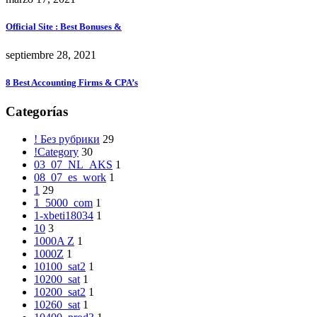
Official Site ️: Best Bonuses &
septiembre 28, 2021
8 Best Accounting Firms & CPA’s
Categorías
! Без рубрики
29
!Category
30
03_07_NL_AKS
1
08_07_es_work
1
1
29
1_5000_com
1
1-xbeti18034
1
10
3
1000A Z
1
1000Z
1
10100_sat2
1
10200_sat
1
10200_sat2
1
10260_sat
1