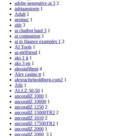
adobe generative ai 3
2
adriaanstorm
1
Adult
1
aesmuc
1
ahh
3
ai chatbot bard 3
1
ai companion
1
ai in finance examples 1
2
AI Tools
1
ai-girlfriend
1
aks 1 it
1
aks 3 en
1
alessiafilippi
4
Alev casino tr
1
alexrachelgoldberg.com2
1
Allz
1
ALLZ 50-50
1
ancorallZ 1000
1
ancorallZ 10000
1
ancorallZ 1250
2
ancorallZ 15000TR2
2
ancorallZ 1610
2
ancorallZ 17500TR2
1
ancorallZ 2000
1
ancorallZ 2000_3
1