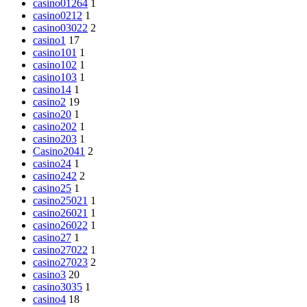
casino01264
1
casino0212
1
casino03022
2
casino1
17
casino101
1
casino102
1
casino103
1
casino14
1
casino2
19
casino20
1
casino202
1
casino203
1
Casino2041
2
casino24
1
casino242
2
casino25
1
casino25021
1
casino26021
1
casino26022
1
casino27
1
casino27022
1
casino27023
2
casino3
20
casino3035
1
casino4
18