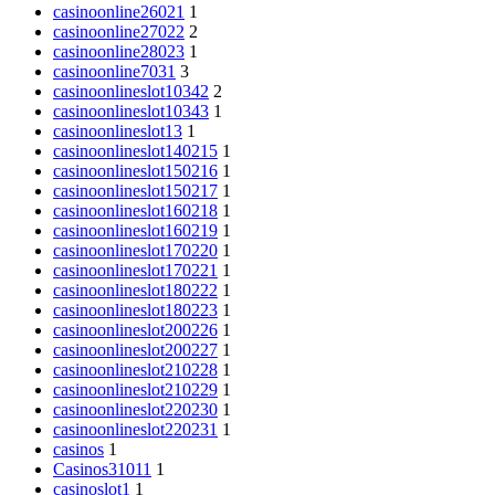
casinoonline26021
1
casinoonline27022
2
casinoonline28023
1
casinoonline7031
3
casinoonlineslot10342
2
casinoonlineslot10343
1
casinoonlineslot13
1
casinoonlineslot140215
1
casinoonlineslot150216
1
casinoonlineslot150217
1
casinoonlineslot160218
1
casinoonlineslot160219
1
casinoonlineslot170220
1
casinoonlineslot170221
1
casinoonlineslot180222
1
casinoonlineslot180223
1
casinoonlineslot200226
1
casinoonlineslot200227
1
casinoonlineslot210228
1
casinoonlineslot210229
1
casinoonlineslot220230
1
casinoonlineslot220231
1
casinos
1
Casinos31011
1
casinoslot1
1