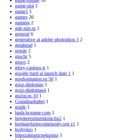
game-online
10
game-slot
1
game1
1
games
26
gaming
2
gde-mrt.ru
1
general
6
generative ai adobe photoshop 3
2
getahead
1
getsitr
2
giochi
5
gioco
2
glory-casinos tr
1
google bard ai launch date 1
1
gordostnation.ru 50
1
gosz-diplomas
1
gosz-diplomas4
1
gp2ui.ru 10
1
Grandpashabet
1
guide
1
hash-bcgame.com
1
hejokereszturiskola.hu2
1
heritagefarmcommunity.org z1
1
hojbykro
1
httpszahranicnekasina
3