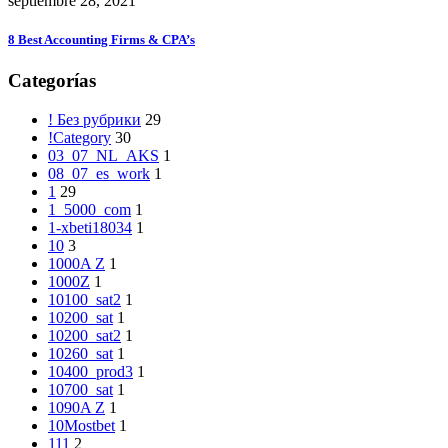
septiembre 28, 2021
8 Best Accounting Firms & CPA’s
Categorías
! Без рубрики
29
!Category
30
03_07_NL_AKS
1
08_07_es_work
1
1
29
1_5000_com
1
1-xbeti18034
1
10
3
1000A Z
1
1000Z
1
10100_sat2
1
10200_sat
1
10200_sat2
1
10260_sat
1
10400_prod3
1
10700_sat
1
1090A Z
1
10Mostbet
1
111
2