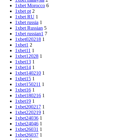
1xbet Morocco
6
1xbet pt
2
1xbet RU
1
1xbet russia
1
1xbet Russian
5
1xbet russian1
7
1xbet020218
1
1xbet1
2
1xbet11
1
1xbet12028
1
1xbet13
1
1xbet14
1
1xbet140210
1
1xbet15
1
1xbet150211
1
1xbet16
1
1xbet180216
1
1xbet19
1
1xbet200217
1
1xbet220219
1
1xbet24036
1
1xbet24046
1
1xbet26031
1
1xbet26037
1