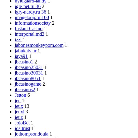
hyldgaard-landy
1
igle-net.ru 36
2
igry-nardy.ru 36
1
imageloop.ru 100
1
informationsociety
2
Instant Casino
1
interportal.md2
1
izzi
1
jabonesmonkeypom.com
1
jabukatv.hr
1
jaya91
1
jbcasino1
2
jbcasino25031
1
jbcasino30031
1
jbcasino8051
1
jbcasinogame
2
jbcasinos2
1
Jetton
6
jeu
1
jeux
13
jeuxi
3
jeuz
1
JojoBet
1
jos-trust
1
jothompsondoula
1