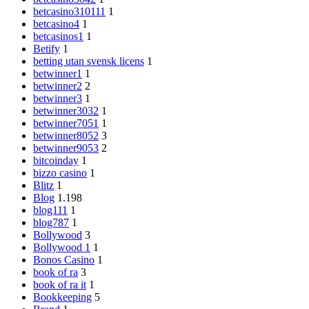
betcasino310111
1
betcasino4
1
betcasinos1
1
Betify
1
betting utan svensk licens
1
betwinner1
1
betwinner2
2
betwinner3
1
betwinner3032
1
betwinner7051
1
betwinner8052
3
betwinner9053
2
bitcoinday
1
bizzo casino
1
Blitz
1
Blog
1.198
blog111
1
blog787
1
Bollywood
3
Bollywood 1
1
Bonos Casino
1
book of ra
3
book of ra it
1
Bookkeeping
5