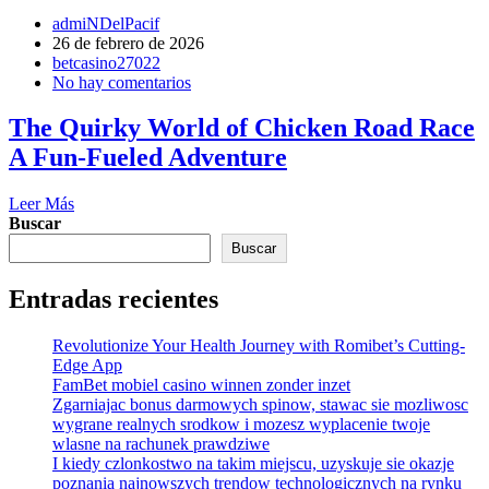
admiNDelPacif
26 de febrero de 2026
betcasino27022
No hay comentarios
The Quirky World of Chicken Road Race
A Fun-Fueled Adventure
Leer Más
Buscar
Buscar
Entradas recientes
Revolutionize Your Health Journey with Romibet’s Cutting-
Edge App
FamBet mobiel casino winnen zonder inzet
Zgarniajac bonus darmowych spinow, stawac sie mozliwosc
wygrane realnych srodkow i mozesz wyplacenie twoje
wlasne na rachunek prawdziwe
I kiedy czlonkostwo na takim miejscu, uzyskuje sie okazje
poznania najnowszych trendow technologicznych na rynku