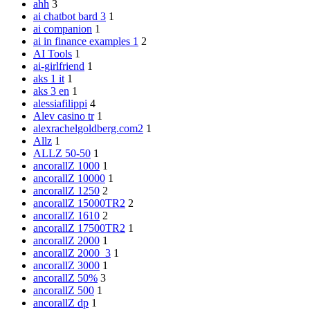
ahh
3
ai chatbot bard 3
1
ai companion
1
ai in finance examples 1
2
AI Tools
1
ai-girlfriend
1
aks 1 it
1
aks 3 en
1
alessiafilippi
4
Alev casino tr
1
alexrachelgoldberg.com2
1
Allz
1
ALLZ 50-50
1
ancorallZ 1000
1
ancorallZ 10000
1
ancorallZ 1250
2
ancorallZ 15000TR2
2
ancorallZ 1610
2
ancorallZ 17500TR2
1
ancorallZ 2000
1
ancorallZ 2000_3
1
ancorallZ 3000
1
ancorallZ 50%
3
ancorallZ 500
1
ancorallZ dp
1