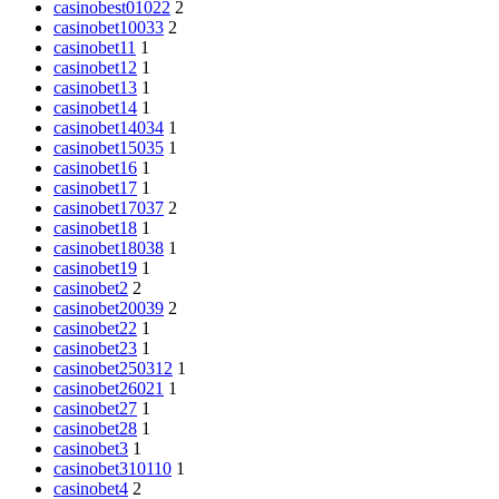
casinobest01022
2
casinobet10033
2
casinobet11
1
casinobet12
1
casinobet13
1
casinobet14
1
casinobet14034
1
casinobet15035
1
casinobet16
1
casinobet17
1
casinobet17037
2
casinobet18
1
casinobet18038
1
casinobet19
1
casinobet2
2
casinobet20039
2
casinobet22
1
casinobet23
1
casinobet250312
1
casinobet26021
1
casinobet27
1
casinobet28
1
casinobet3
1
casinobet310110
1
casinobet4
2