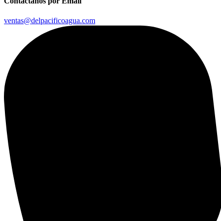
Contáctanos por Email
ventas@delpacificoagua.com