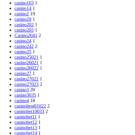
casino103
1
casino14
1
casino2
19
casino20
1
casino202
1
casino203
1
Casino2041
2
casino24
1
casino242
2
casino25
1
casino25021
1
casino26021
1
casino26022
1
casino27
1
casino27022
1
casino27023
2
casino3
20
casino3035
1
casino4
18
casinobest01022
2
casinobet10033
2
casinobet11
1
casinobet12
1
casinobet13
1
casinobet14
1