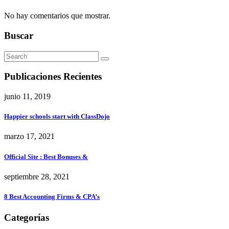
No hay comentarios que mostrar.
Buscar
Publicaciones Recientes
junio 11, 2019
Happier schools start with ClassDojo
marzo 17, 2021
Official Site ️: Best Bonuses &
septiembre 28, 2021
8 Best Accounting Firms & CPA’s
Categorías