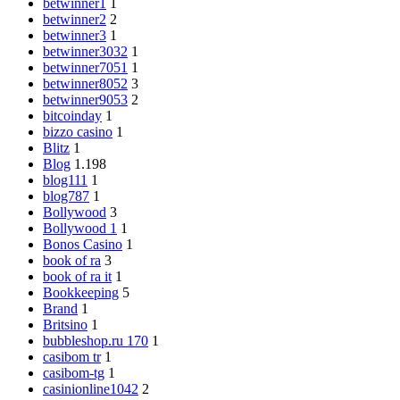
betwinner1
1
betwinner2
2
betwinner3
1
betwinner3032
1
betwinner7051
1
betwinner8052
3
betwinner9053
2
bitcoinday
1
bizzo casino
1
Blitz
1
Blog
1.198
blog111
1
blog787
1
Bollywood
3
Bollywood 1
1
Bonos Casino
1
book of ra
3
book of ra it
1
Bookkeeping
5
Brand
1
Britsino
1
bubbleshop.ru 170
1
casibom tr
1
casibom-tg
1
casinionline1042
2