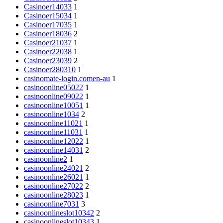
Casinoer14033
1
Casinoer15034
1
Casinoer17035
1
Casinoer18036
2
Casinoer21037
1
Casinoer22038
1
Casinoer23039
2
Casinoer280310
1
casinomate-login.comen-au
1
casinoonline05022
1
casinoonline09022
1
casinoonline10051
1
casinoonline1034
2
casinoonline11021
1
casinoonline11031
1
casinoonline12022
1
casinoonline14031
2
casinoonline2
1
casinoonline24021
2
casinoonline26021
1
casinoonline27022
2
casinoonline28023
1
casinoonline7031
3
casinoonlineslot10342
2
casinoonlineslot10343
1