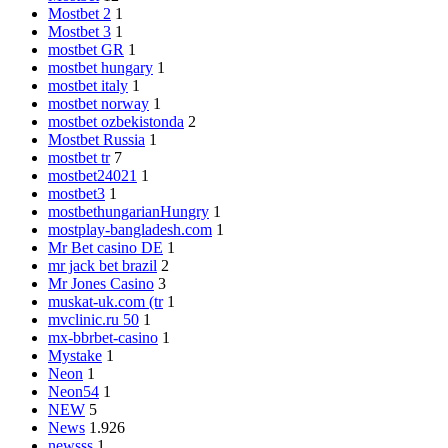
Mostbet 2
1
Mostbet 3
1
mostbet GR
1
mostbet hungary
1
mostbet italy
1
mostbet norway
1
mostbet ozbekistonda
2
Mostbet Russia
1
mostbet tr
7
mostbet24021
1
mostbet3
1
mostbethungarianHungry
1
mostplay-bangladesh.com
1
Mr Bet casino DE
1
mr jack bet brazil
2
Mr Jones Casino
3
muskat-uk.com (tr
1
mvclinic.ru 50
1
mx-bbrbet-casino
1
Mystake
1
Neon
1
Neon54
1
NEW
5
News
1.926
newsss
1