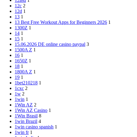
12asd
1
12c
2
12d
1
13
1
13 Best Free Workout Apps for Beginners 2026
1
1300Z
1
14
1
15
1
15.06.2026 DE online casino paypal
3
1500A Z
1
16
1
1650Z
1
18
1
1800A Z
1
19
1
1bet210218
1
1cxc
2
1w
2
1win
1
1Win AZ
2
1Win AZ Casino
1
1Win Brasil
8
1win Brazil
4
1win casino spanish
1
1win fr
1