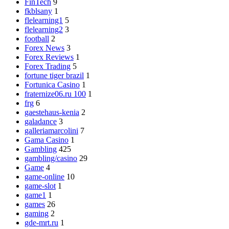
FinTech
9
fkblsany
1
flelearning1
5
flelearning2
3
football
2
Forex News
3
Forex Reviews
1
Forex Trading
5
fortune tiger brazil
1
Fortunica Casino
1
fraternize06.ru 100
1
frg
6
gaestehaus-kenia
2
galadance
3
galleriamarcolini
7
Gama Casino
1
Gambling
425
gambling/casino
29
Game
4
game-online
10
game-slot
1
game1
1
games
26
gaming
2
gde-mrt.ru
1