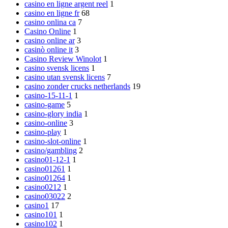
casino en ligne argent reel
1
casino en ligne fr
68
casino onlina ca
7
Casino Online
1
casino online ar
3
casinò online it
3
Casino Review Winolot
1
casino svensk licens
1
casino utan svensk licens
7
casino zonder crucks netherlands
19
casino-15-11-1
1
casino-game
5
casino-glory india
1
casino-online
3
casino-play
1
casino-slot-online
1
casino/gambling
2
casino01-12-1
1
casino01261
1
casino01264
1
casino0212
1
casino03022
2
casino1
17
casino101
1
casino102
1