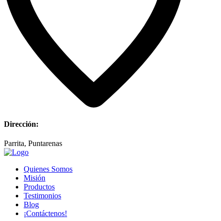
Dirección:
Parrita, Puntarenas
Quienes Somos
Misión
Productos
Testimonios
Blog
¡Contáctenos!