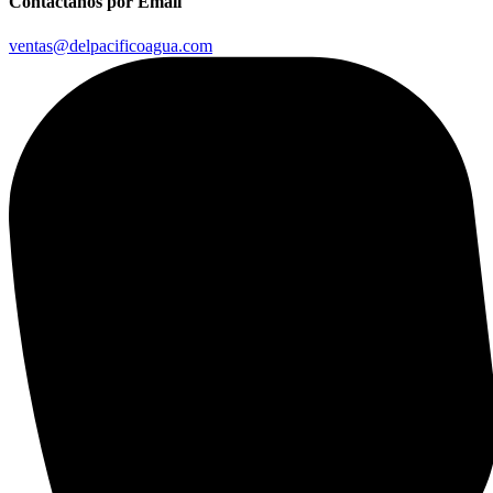
Contáctanos por Email
ventas@delpacificoagua.com