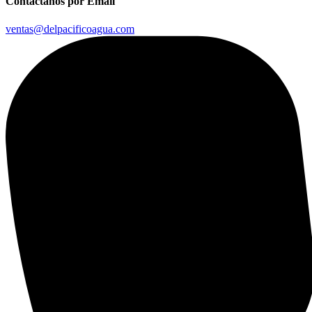
Contáctanos por Email
ventas@delpacificoagua.com