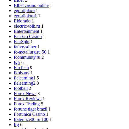
Efbet
2
Efbet casino online
1
egu-diplom
1
egu-diplom1
1
Eldorado
1
electric-tolk.ru
1
Entertainment
1
Fair Go Casino
1
FairSpin
1
fatboysdiner
1
fc-metallurg.ru 50
1
fcommunity.ru
2
fgtr
6
FinTech
9
fkblsany
1
flelearning1
5
flelearning2
3
football
2
Forex News
3
Forex Reviews
1
Forex Trading
5
fortune tiger brazil
1
Fortunica Casino
1
fraternize06.ru 100
1
frg
6