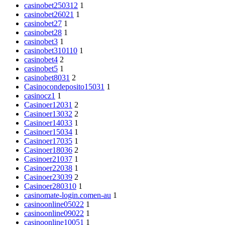
casinobet250312
1
casinobet26021
1
casinobet27
1
casinobet28
1
casinobet3
1
casinobet310110
1
casinobet4
2
casinobet5
1
casinobet8031
2
Casinocondeposito15031
1
casinocz1
1
Casinoer12031
2
Casinoer13032
2
Casinoer14033
1
Casinoer15034
1
Casinoer17035
1
Casinoer18036
2
Casinoer21037
1
Casinoer22038
1
Casinoer23039
2
Casinoer280310
1
casinomate-login.comen-au
1
casinoonline05022
1
casinoonline09022
1
casinoonline10051
1