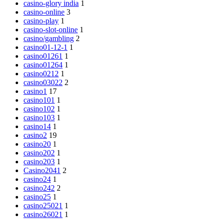
casino-glory india
1
casino-online
3
casino-play
1
casino-slot-online
1
casino/gambling
2
casino01-12-1
1
casino01261
1
casino01264
1
casino0212
1
casino03022
2
casino1
17
casino101
1
casino102
1
casino103
1
casino14
1
casino2
19
casino20
1
casino202
1
casino203
1
Casino2041
2
casino24
1
casino242
2
casino25
1
casino25021
1
casino26021
1