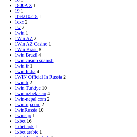
1800A Z
1
19
1
1bet210218
1
1cxc
2
1w
2
1win
1
1Win AZ
2
1Win AZ Casino
1
1Win Brasil
8
1win Brazil
4
1win casino spanish
1
1win fr
1
1win India
4
1WIN Official In Russia
2
1win tr
2
1win Turkiye
10
1win uzbekistan
4
1win-nepal.com
2
1win-np.com
2
1winRussia
10
1wins.jp
1
1xbet
16
1xbet apk
1
1xbet arabic
1