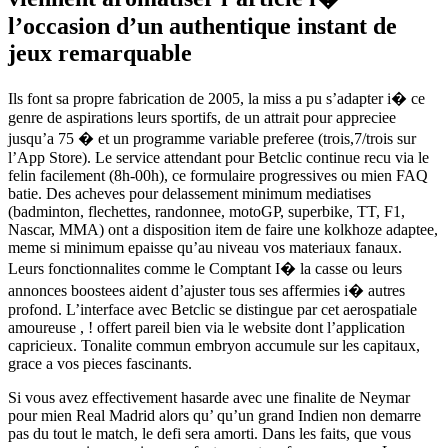
l’occasion d’un authentique instant de
jeux remarquable
Ils font sa propre fabrication de 2005, la miss a pu s’adapter i� ce
genre de aspirations leurs sportifs, de un attrait pour appreciee
jusqu’a 75 � et un programme variable preferee (trois,7/trois sur
l’App Store). Le service attendant pour Betclic continue recu via le
felin facilement (8h-00h), ce formulaire progressives ou mien FAQ
batie. Des acheves pour delassement minimum mediatises
(badminton, flechettes, randonnee, motoGP, superbike, TT, F1,
Nascar, MMA) ont a disposition item de faire une kolkhoze adaptee,
meme si minimum epaisse qu’au niveau vos materiaux fanaux.
Leurs fonctionnalites comme le Comptant I� la casse ou leurs
annonces boostees aident d’ajuster tous ses affermies i� autres
profond. L’interface avec Betclic se distingue par cet aerospatiale
amoureuse , ! offert pareil bien via le website dont l’application
capricieux. Tonalite commun embryon accumule sur les capitaux,
grace a vos pieces fascinants.
Si vous avez effectivement hasarde avec une finalite de Neymar
pour mien Real Madrid alors qu’ qu’un grand Indien non demarre
pas du tout le match, le defi sera amorti. Dans les faits, que vous