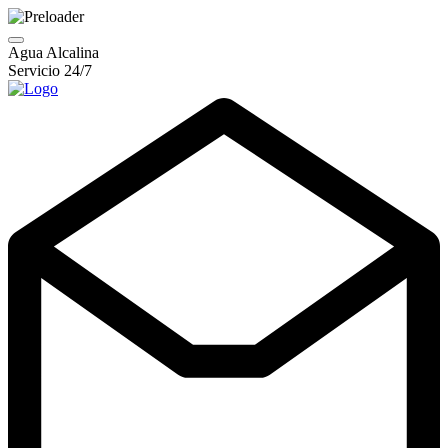
Agua Alcalina
Servicio 24/7