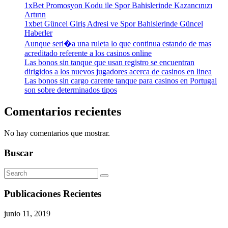
1xBet Promosyon Kodu ile Spor Bahislerinde Kazancınızı
Artırın
1xbet Güncel Giriş Adresi ve Spor Bahislerinde Güncel
Haberler
Aunque seri�a una ruleta lo que continua estando de mas
acreditado referente a los casinos online
Las bonos sin tanque que usan registro se encuentran
dirigidos a los nuevos jugadores acerca de casinos en linea
Las bonos sin cargo carente tanque para casinos en Portugal
son sobre determinados tipos
Comentarios recientes
No hay comentarios que mostrar.
Buscar
Publicaciones Recientes
junio 11, 2019