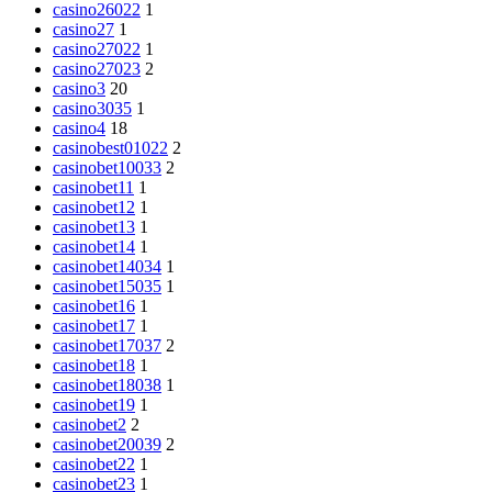
casino26022
1
casino27
1
casino27022
1
casino27023
2
casino3
20
casino3035
1
casino4
18
casinobest01022
2
casinobet10033
2
casinobet11
1
casinobet12
1
casinobet13
1
casinobet14
1
casinobet14034
1
casinobet15035
1
casinobet16
1
casinobet17
1
casinobet17037
2
casinobet18
1
casinobet18038
1
casinobet19
1
casinobet2
2
casinobet20039
2
casinobet22
1
casinobet23
1