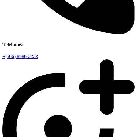
Teléfonos:
+(506) 8989-2223