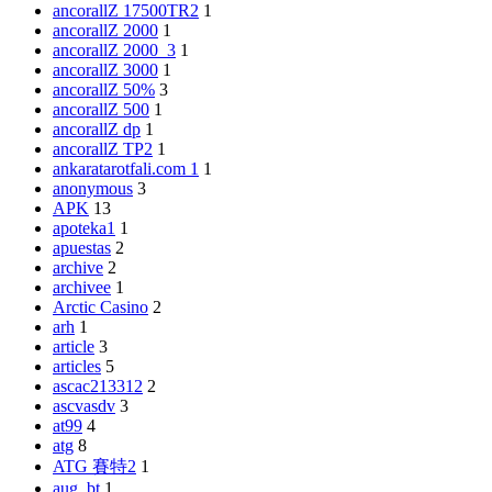
ancorallZ 17500TR2
1
ancorallZ 2000
1
ancorallZ 2000_3
1
ancorallZ 3000
1
ancorallZ 50%
3
ancorallZ 500
1
ancorallZ dp
1
ancorallZ TP2
1
ankaratarotfali.com 1
1
anonymous
3
APK
13
apoteka1
1
apuestas
2
archive
2
archivee
1
Arctic Casino
2
arh
1
article
3
articles
5
ascac213312
2
ascvasdv
3
at99
4
atg
8
ATG 賽特2
1
aug_bt
1