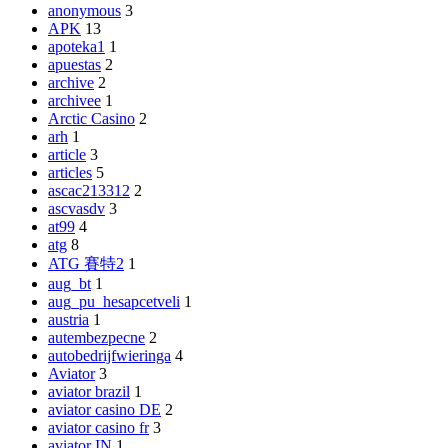
anonymous
3
APK
13
apoteka1
1
apuestas
2
archive
2
archivee
1
Arctic Casino
2
arh
1
article
3
articles
5
ascac213312
2
ascvasdv
3
at99
4
atg
8
ATG 賽特2
1
aug_bt
1
aug_pu_hesapcetveli
1
austria
1
autembezpecne
2
autobedrijfwieringa
4
Aviator
3
aviator brazil
1
aviator casino DE
2
aviator casino fr
3
aviator IN
1