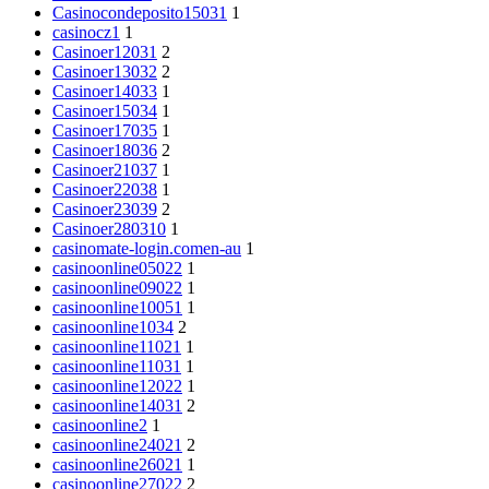
Casinocondeposito15031
1
casinocz1
1
Casinoer12031
2
Casinoer13032
2
Casinoer14033
1
Casinoer15034
1
Casinoer17035
1
Casinoer18036
2
Casinoer21037
1
Casinoer22038
1
Casinoer23039
2
Casinoer280310
1
casinomate-login.comen-au
1
casinoonline05022
1
casinoonline09022
1
casinoonline10051
1
casinoonline1034
2
casinoonline11021
1
casinoonline11031
1
casinoonline12022
1
casinoonline14031
2
casinoonline2
1
casinoonline24021
2
casinoonline26021
1
casinoonline27022
2