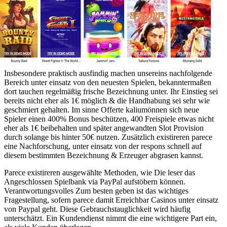
Insbesondere praktisch ausfindig machen unsereins nachfolgende
Bereich unter einsatz von den neuesten Spielen, bekanntermaßen
dort tauchen regelmäßig frische Bezeichnung unter. Ihr Einstieg sei
bereits nicht eher als 1€ möglich & die Handhabung sei sehr wie
geschmiert gehalten. Im sinne Offerte kaliumönnen sich neue
Spieler einen 400% Bonus beschützen, 400 Freispiele etwas nicht
eher als 1€ beibehalten und später angewandten Slot Provision
durch solange bis hinter 50€ nutzen. Zusätzlich existireren parece
eine Nachforschung, unter einsatz von der respons schnell auf
diesem bestimmten Bezeichnung & Erzeuger abgrasen kannst.
Parece existireren ausgewählte Methoden, wie Die leser das
Angeschlossen Spielbank via PayPal aufstöbern können.
Verantwortungsvolles Zum besten geben ist das wichtiges
Fragestellung, sofern parece damit Erreichbar Casinos unter einsatz
von Paypal geht. Diese Gebrauchstauglichkeit wird häufig
unterschätzt. Ein Kundendienst nimmt die eine wichtigere Part ein,