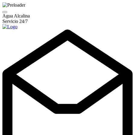
Agua Alcalina
Servicio 24/7