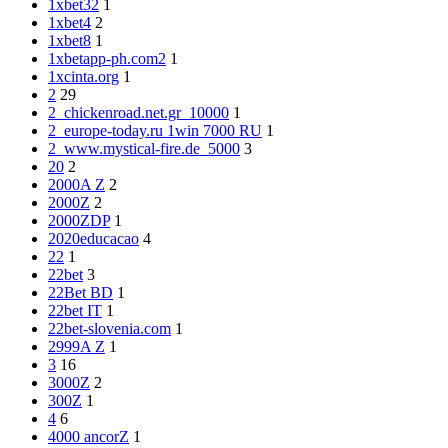
1xbet32
1
1xbet4
2
1xbet8
1
1xbetapp-ph.com2
1
1xcinta.org
1
2
29
2_chickenroad.net.gr_10000
1
2_europe-today.ru 1win 7000 RU
1
2_www.mystical-fire.de_5000
3
20
2
2000A Z
2
2000Z
2
2000ZDP
1
2020educacao
4
22
1
22bet
3
22Bet BD
1
22bet IT
1
22bet-slovenia.com
1
2999A Z
1
3
16
3000Z
2
300Z
1
4
6
4000 ancorZ
1