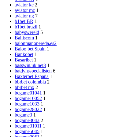
aviator ke
2
aviator mz
1
aviator ng
7
b1bet BR
1
b1bet brazil
1
babyswereld
5
Bahiscom
1
balonmanopereda.es2
1
Baloo bet Spain
1
Bankobet
1
Basaribet
1
basswin.uk.net3
1
batdynsspecialisten
6
Baxterbet España
1
bbrbet colombia
2
bbrbet mx
2
bcgame01041
1
bcgame10052
1
bcgame1033
1
bcgame28022
1
bcgame3
1
bcgame3043
2
bcgame31011
1
bcgame5045
1
bcgame9051
1