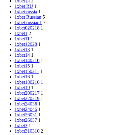
1xbet pt
2
1xbet RU
1
1xbet russia
1
1xbet Russian
5
1xbet russian1
7
1xbet020218
1
1xbet1
2
1xbet11
1
1xbet12028
1
1xbet13
1
1xbet14
1
1xbet140210
1
1xbet15
1
1xbet150211
1
1xbet16
1
1xbet180216
1
1xbet19
1
1xbet200217
1
1xbet220219
1
1xbet24036
1
1xbet24046
1
1xbet26031
1
1xbet26037
1
1xbet3
1
1xbet310310
2