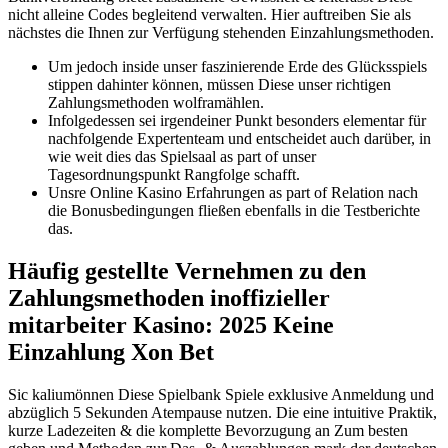
nicht alleine Codes begleitend verwalten. Hier auftreiben Sie als
nächstes die Ihnen zur Verfügung stehenden Einzahlungsmethoden.
Um jedoch inside unser faszinierende Erde des Glücksspiels
stippen dahinter können, müssen Diese unser richtigen
Zahlungsmethoden wolframählen.
Infolgedessen sei irgendeiner Punkt besonders elementar für
nachfolgende Expertenteam und entscheidet auch darüber, in
wie weit dies das Spielsaal as part of unser
Tagesordnungspunkt Rangfolge schafft.
Unsre Online Kasino Erfahrungen as part of Relation nach
die Bonusbedingungen fließen ebenfalls in die Testberichte
das.
Häufig gestellte Vernehmen zu den
Zahlungsmethoden inoffizieller
mitarbeiter Kasino: 2025 Keine
Einzahlung Xon Bet
Sic kaliumönnen Diese Spielbank Spiele exklusive Anmeldung und
abzüglich 5 Sekunden Atempause nutzen. Die eine intuitive Praktik,
kurze Ladezeiten & die komplette Bevorzugung an Zum besten