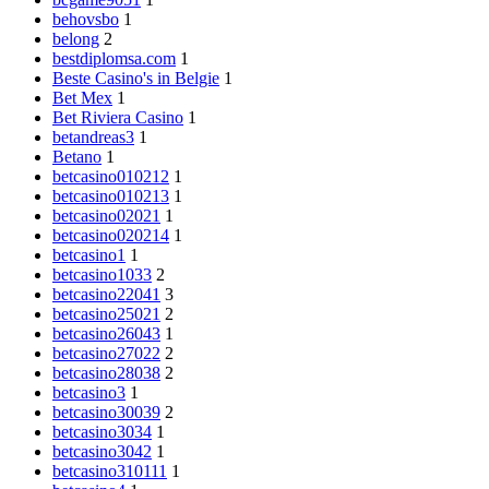
behovsbo
1
belong
2
bestdiplomsa.com
1
Beste Casino's in Belgie
1
Bet Mex
1
Bet Riviera Casino
1
betandreas3
1
Betano
1
betcasino010212
1
betcasino010213
1
betcasino02021
1
betcasino020214
1
betcasino1
1
betcasino1033
2
betcasino22041
3
betcasino25021
2
betcasino26043
1
betcasino27022
2
betcasino28038
2
betcasino3
1
betcasino30039
2
betcasino3034
1
betcasino3042
1
betcasino310111
1