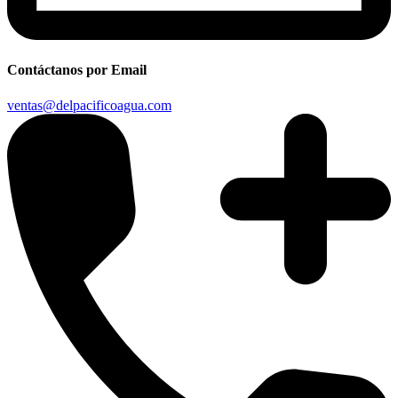
Contáctanos por Email
ventas@delpacificoagua.com