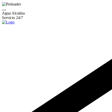
Agua Alcalina
Servicio 24/7