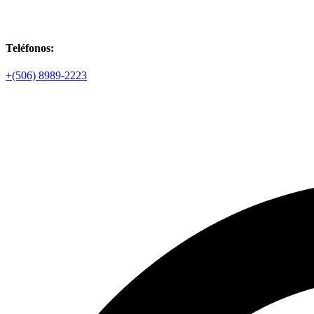
Teléfonos:
+(506) 8989-2223