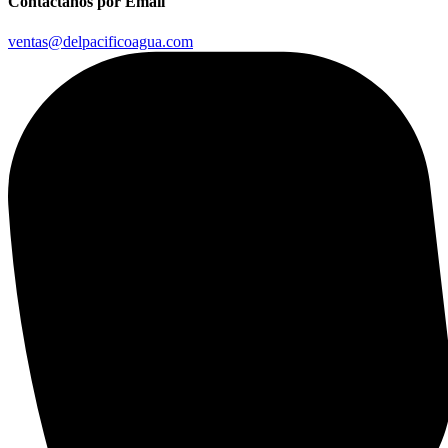
Contáctanos por Email
ventas@delpacificoagua.com