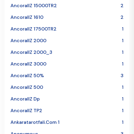
AncorallZ 15000TR2
2
AncorallZ 1610
2
AncorallZ 17500TR2
1
AncorallZ 2000
1
AncorallZ 2000_3
1
AncorallZ 3000
1
AncorallZ 50%
3
AncorallZ 500
1
AncorallZ Dp
1
AncorallZ TP2
1
Ankaratarotfali.com 1
1
Anonymous
3