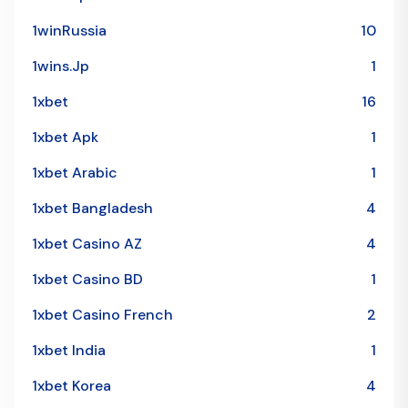
1winRussia
10
1wins.jp
1
1xbet
16
1xbet Apk
1
1xbet Arabic
1
1xbet Bangladesh
4
1xbet Casino AZ
4
1xbet Casino BD
1
1xbet Casino French
2
1xbet India
1
1xbet Korea
4