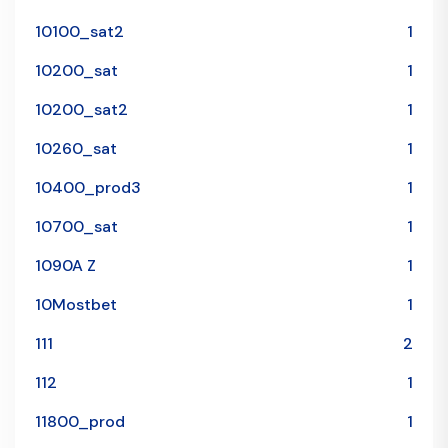
10100_sat2
1
10200_sat
1
10200_sat2
1
10260_sat
1
10400_prod3
1
10700_sat
1
1090A Z
1
10Mostbet
1
111
2
112
1
11800_prod
1