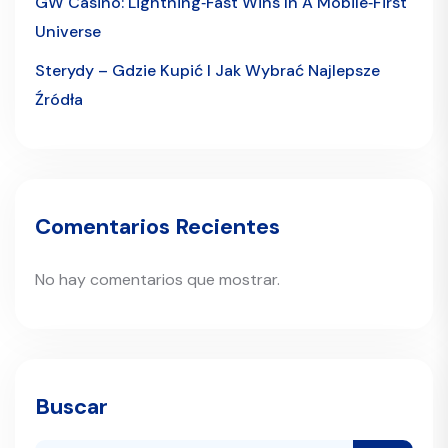
GW Casino: Lightning‑Fast Wins In A Mobile‑First
Universe
Sterydy – Gdzie Kupić I Jak Wybrać Najlepsze
Źródła
Comentarios Recientes
No hay comentarios que mostrar.
Buscar