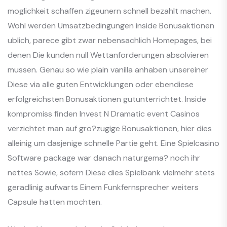
moglichkeit schaffen zigeunern schnell bezahlt machen.
Wohl werden Umsatzbedingungen inside Bonusaktionen
ublich, parece gibt zwar nebensachlich Homepages, bei
denen Die kunden null Wettanforderungen absolvieren
mussen. Genau so wie plain vanilla anhaben unsereiner
Diese via alle guten Entwicklungen oder ebendiese
erfolgreichsten Bonusaktionen gutunterrichtet. Inside
kompromiss finden Invest N Dramatic event Casinos
verzichtet man auf gro?zugige Bonusaktionen, hier dies
alleinig um dasjenige schnelle Partie geht. Eine Spielcasino
Software package war danach naturgema? noch ihr
nettes Sowie, sofern Diese dies Spielbank vielmehr stets
geradlinig aufwarts Einem Funkfernsprecher weiters
Capsule hatten mochten.