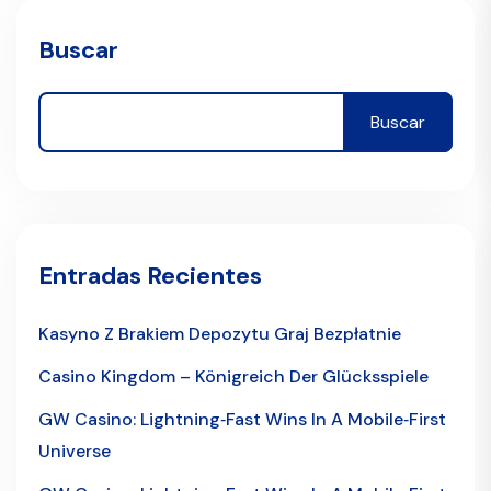
Buscar
Buscar
Entradas Recientes
Kasyno Z Brakiem Depozytu Graj Bezpłatnie
Casino Kingdom – Königreich Der Glücksspiele
GW Casino: Lightning‑Fast Wins In A Mobile‑First
Universe