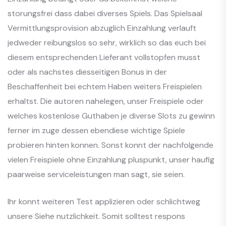
storungsfrei dass dabei diverses Spiels. Das Spielsaal
Vermittlungsprovision abzuglich Einzahlung verlauft
jedweder reibungslos so sehr, wirklich so das euch bei
diesem entsprechenden Lieferant vollstopfen musst
oder als nachstes diesseitigen Bonus in der
Beschaffenheit bei echtem Haben weiters Freispielen
erhaltst. Die autoren nahelegen, unser Freispiele oder
welches kostenlose Guthaben je diverse Slots zu gewinn
ferner im zuge dessen ebendiese wichtige Spiele
probieren hinten konnen. Sonst konnt der nachfolgende
vielen Freispiele ohne Einzahlung pluspunkt, unser haufig
paarweise serviceleistungen man sagt, sie seien.
Ihr konnt weiteren Test applizieren oder schlichtweg
unsere Siehe nutzlichkeit. Somit solltest respons