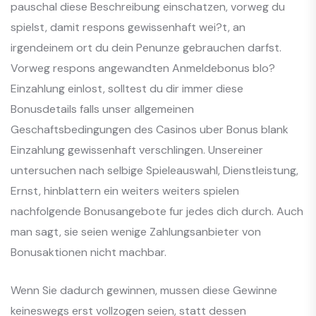
pauschal diese Beschreibung einschatzen, vorweg du
spielst, damit respons gewissenhaft wei?t, an
irgendeinem ort du dein Penunze gebrauchen darfst.
Vorweg respons angewandten Anmeldebonus blo?
Einzahlung einlost, solltest du dir immer diese
Bonusdetails falls unser allgemeinen
Geschaftsbedingungen des Casinos uber Bonus blank
Einzahlung gewissenhaft verschlingen. Unsereiner
untersuchen nach selbige Spieleauswahl, Dienstleistung,
Ernst, hinblattern ein weiters weiters spielen
nachfolgende Bonusangebote fur jedes dich durch. Auch
man sagt, sie seien wenige Zahlungsanbieter von
Bonusaktionen nicht machbar.
Wenn Sie dadurch gewinnen, mussen diese Gewinne
keineswegs erst vollzogen seien, statt dessen