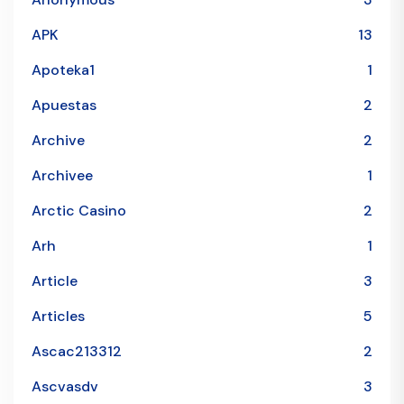
APK
13
Apoteka1
1
Apuestas
2
Archive
2
Archivee
1
Arctic Casino
2
Arh
1
Article
3
Articles
5
Ascac213312
2
Ascvasdv
3