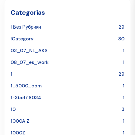
Categorías
! Без Рубрики
29
!Category
30
03_07_NL_AKS
1
08_07_es_work
1
1
29
1_5000_com
1
1-Xbeti18034
1
10
3
1000A Z
1
1000Z
1