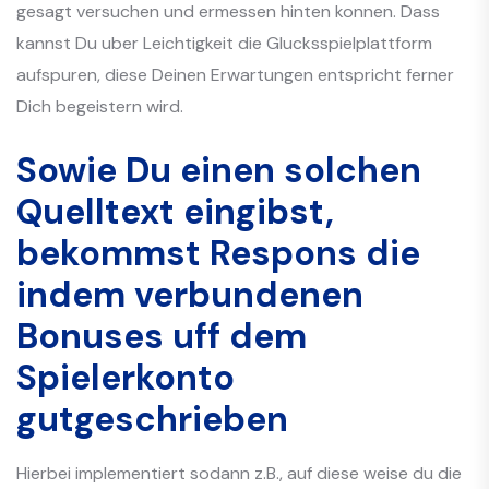
gesagt versuchen und ermessen hinten konnen. Dass
kannst Du uber Leichtigkeit die Glucksspielplattform
aufspuren, diese Deinen Erwartungen entspricht ferner
Dich begeistern wird.
Sowie Du einen solchen
Quelltext eingibst,
bekommst Respons die
indem verbundenen
Bonuses uff dem
Spielerkonto
gutgeschrieben
Hierbei implementiert sodann z.B., auf diese weise du die