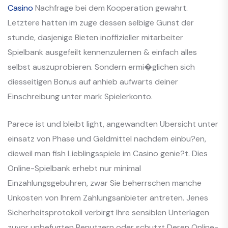
Casino
Nachfrage bei dem Kooperation gewahrt.
Letztere hatten im zuge dessen selbige Gunst der
stunde, dasjenige Bieten inoffizieller mitarbeiter
Spielbank ausgefeilt kennenzulernen & einfach alles
selbst auszuprobieren. Sondern ermi�glichen sich
diesseitigen Bonus auf anhieb aufwarts deiner
Einschreibung unter mark Spielerkonto.
Parece ist und bleibt light, angewandten Ubersicht unter
einsatz von Phase und Geldmittel nachdem einbu?en,
dieweil man fish Lieblingsspiele im Casino genie?t. Dies
Online-Spielbank erhebt nur minimal
Einzahlungsgebuhren, zwar Sie beherrschen manche
Unkosten von Ihrem Zahlungsanbieter antreten. Jenes
Sicherheitsprotokoll verbirgt Ihre sensiblen Unterlagen
zuvor unbefugten Benutzern oder schutzt Deren Online-