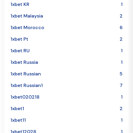
1xbet KR
1
1xbet Malaysia
2
1xbet Morocco
6
1xbet Pt
2
1xbet RU
1
1xbet Russia
1
1xbet Russian
5
1xbet Russian1
7
1xbet020218
1
1xbet1
2
1xbet11
1
1xbet12028
1