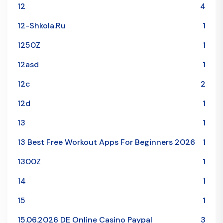
12
4
12-Shkola.ru
1
1250Z
1
12asd
1
12c
2
12d
1
13
1
13 Best Free Workout Apps For Beginners 2026
1
1300Z
1
14
1
15
1
15.06.2026 DE Online Casino Paypal
3