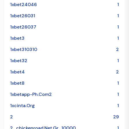
1xbet24046
1
1xbet26031
1
1xbet26037
1
1xbet3
1
1xbet310310
2
1xbet32
1
1xbet4
2
1xbet8
1
1xbetapp-Ph.com2
1
1xcinta.org
1
2
29
2_chickenroad.net.gr_10000
1