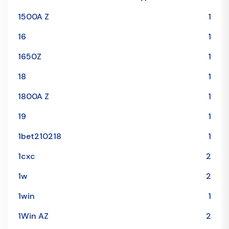
1500A Z
1
16
1
1650Z
1
18
1
1800A Z
1
19
1
1bet210218
1
1cxc
2
1w
2
1win
1
1Win AZ
2