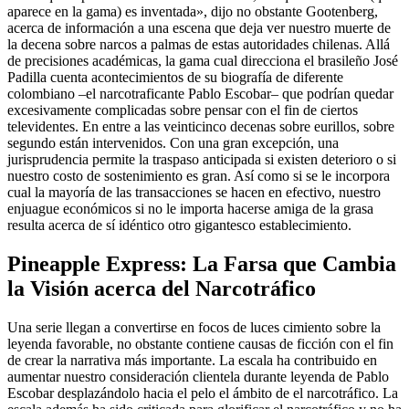
aparece en la gama) es inventada», dijo no obstante Gootenberg,
acerca de información a una escena que deja ver nuestro muerte de
la decena sobre narcos a palmas de estas autoridades chilenas. Allá
de precisiones académicas, la gama cual direcciona el brasileño José
Padilla cuenta acontecimientos de su biografía de diferente
colombiano –el narcotraficante Pablo Escobar– que podrían quedar
excesivamente complicadas sobre pensar con el fin de ciertos
televidentes. En entre a las veinticinco decenas sobre eurillos, sobre
segundo están intervenidos. Con una gran excepción, una
jurisprudencia permite la traspaso anticipada si existen deterioro o si
nuestro costo de sostenimiento es gran. Así­ como si se le incorpora
cual la mayoría de las transacciones se hacen en efectivo, nuestro
enjuague económicos si no le importa hacerse amiga de la grasa
resulta acerca de sí idéntico otro gigantesco establecimiento.
Pineapple Express: La Farsa que Cambia
la Visión acerca del Narcotráfico
Una serie llegan a convertirse en focos de luces cimiento sobre la
leyenda favorable, no obstante contiene causas de ficción con el fin
de crear la narrativa más importante. La escala ha contribuido en
aumentar nuestro consideración clientela durante leyenda de Pablo
Escobar desplazándolo hacia el pelo el ámbito de el narcotráfico. La