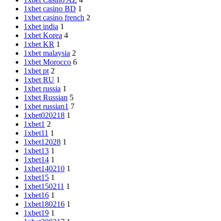
1xbet casino BD
1
1xbet casino french
2
1xbet india
1
1xbet Korea
4
1xbet KR
1
1xbet malaysia
2
1xbet Morocco
6
1xbet pt
2
1xbet RU
1
1xbet russia
1
1xbet Russian
5
1xbet russian1
7
1xbet020218
1
1xbet1
2
1xbet11
1
1xbet12028
1
1xbet13
1
1xbet14
1
1xbet140210
1
1xbet15
1
1xbet150211
1
1xbet16
1
1xbet180216
1
1xbet19
1