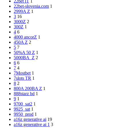
22bet IT
1
22bet-slovenia.com
1
2999A Z
1
3
16
3000Z
2
300Z
1
4
6
4000 ancorZ
1
450A Z
2
5
7
50%A 50 Z
1
5000BA_Z
2
6
6
7
4
7Mostbet
1
7slots TR
1
8
2
800A 200BA Z
1
888starz bd
1
9
1
9700_sat2
1
9925_sat
1
9950_prod
1
a16z generative ai
19
a16z generative ai 1
3