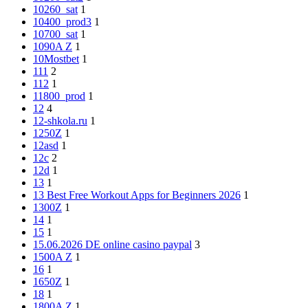
10260_sat
1
10400_prod3
1
10700_sat
1
1090A Z
1
10Mostbet
1
111
2
112
1
11800_prod
1
12
4
12-shkola.ru
1
1250Z
1
12asd
1
12c
2
12d
1
13
1
13 Best Free Workout Apps for Beginners 2026
1
1300Z
1
14
1
15
1
15.06.2026 DE online casino paypal
3
1500A Z
1
16
1
1650Z
1
18
1
1800A Z
1