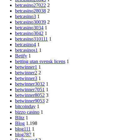
betcasino27022
2
betcasino28038
2
betcasino3
1
betcasino30039
2
betcasino3034
1
betcasino3042
1
betcasino310111
1
betcasino4
1
betcasinos1
1
Betify
1
betting utan svensk licens
1
betwinner1
1
betwinner2
2
betwinner3
1
betwinner3032
1
betwinner7051
1
betwinner8052
3
betwinner9053
2
bitcoinday
1
bizzo casino
1
Blitz
1
Blog
1.198
blog111
1
blog787
1