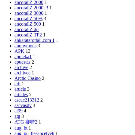
ancorallZ 2000
1
ancorallZ 2000_3
1
ancorallZ 3000
1
ancorallZ 50%
3
ancorallZ 500
1
ancorallZ dp
1
ancorallZ TP2
1
ankaratarotfali.com 1
1
anonymous
3
APK
13
apoteka1
1
apuestas
2
archive
2
archivee
1
Arctic Casino
2
arh
1
article
3
articles
5
ascac213312
2
ascvasdv
3
at99
4
atg
8
ATG 賽特2
1
aug_bt
1
aug_pu_hesapcetveli
1