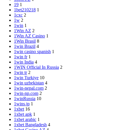
19
1
1bet210218
1
1cxc
2
1w
2
1win
1
1Win AZ
2
1Win AZ Casino
1
1Win Brasil
8
1win Brazil
4
1win casino spanish
1
1win fr
1
1win India
4
1WIN Official In Russia
2
1win tr
2
1win Turkiye
10
1win uzbekistan
4
1win-nepal.com
2
1win-np.com
2
1winRussia
10
1wins.jp
1
1xbet
16
1xbet apk
1
1xbet arabic
1
1xbet Bangladesh
4
1xbet Casino AZ
4