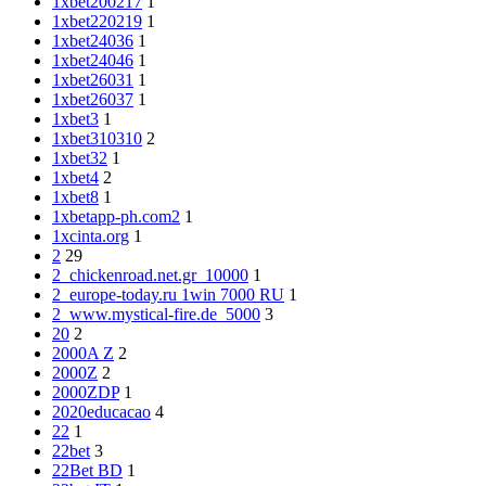
1xbet200217
1
1xbet220219
1
1xbet24036
1
1xbet24046
1
1xbet26031
1
1xbet26037
1
1xbet3
1
1xbet310310
2
1xbet32
1
1xbet4
2
1xbet8
1
1xbetapp-ph.com2
1
1xcinta.org
1
2
29
2_chickenroad.net.gr_10000
1
2_europe-today.ru 1win 7000 RU
1
2_www.mystical-fire.de_5000
3
20
2
2000A Z
2
2000Z
2
2000ZDP
1
2020educacao
4
22
1
22bet
3
22Bet BD
1