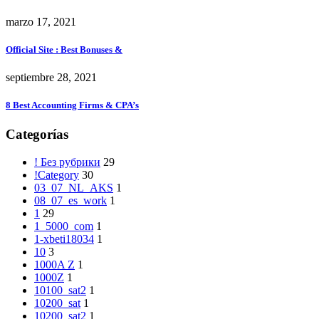
marzo 17, 2021
Official Site ️: Best Bonuses &
septiembre 28, 2021
8 Best Accounting Firms & CPA’s
Categorías
! Без рубрики
29
!Category
30
03_07_NL_AKS
1
08_07_es_work
1
1
29
1_5000_com
1
1-xbeti18034
1
10
3
1000A Z
1
1000Z
1
10100_sat2
1
10200_sat
1
10200_sat2
1