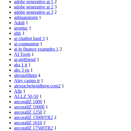
adobe generative ai 1
2
adobe generative ai 2
3
adobe generative ai 3
2
adriaanstorm
1
Adult
1
aesmuc
1
ahh
3
ai chatbot bard 3
1
ai companion
1
ai in finance examples 1
2
AI Tools
1
ai-girlfriend
1
aks 1 it
1
aks 3 en
1
alessiafilippi
4
Alev casino tr
1
alexrachelgoldberg.com2
1
Allz
1
ALLZ 50-50
1
ancorallZ 1000
1
ancorallZ 10000
1
ancorallZ 1250
2
ancorallZ 15000TR2
2
ancorallZ 1610
2
ancorallZ 17500TR2
1