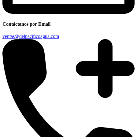
Contáctanos por Email
ventas@delpacificoagua.com