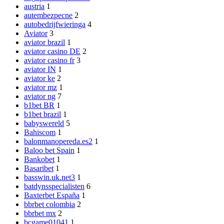
austria
1
autembezpecne
2
autobedrijfwieringa
4
Aviator
3
aviator brazil
1
aviator casino DE
2
aviator casino fr
3
aviator IN
1
aviator ke
2
aviator mz
1
aviator ng
7
b1bet BR
1
b1bet brazil
1
babyswereld
5
Bahiscom
1
balonmanopereda.es2
1
Baloo bet Spain
1
Bankobet
1
Basaribet
1
basswin.uk.net3
1
batdynsspecialisten
6
Baxterbet España
1
bbrbet colombia
2
bbrbet mx
2
bcgame01041
1