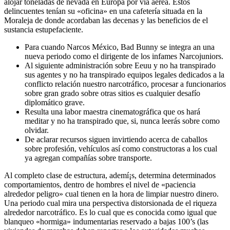
alojar toneladas de nevada en Europa por vía aérea. Estos
delincuentes tenían su «oficina» en una cafetería situada en la
Moraleja de donde acordaban las decenas y las beneficios de el
sustancia estupefaciente.
Para cuando Narcos México, Bad Bunny se integra an una
nueva periodo como el dirigente de los infames Narcojuniors.
Al siguiente administración sobre Eeuu y no ha transpirado
sus agentes y no ha transpirado equipos legales dedicados a la
conflicto relación nuestro narcotráfico, procesar a funcionarios
sobre gran grado sobre otras sitios es cualquier desafío
diplomático grave.
Resulta una labor maestra cinematográfica que os hará
meditar y no ha transpirado que, si, nunca leerás sobre como
olvidar.
De aclarar recursos siguen invirtiendo acerca de caballos
sobre profesión, vehículos así­ como constructoras a los cual
ya agregan compañías sobre transporte.
Al completo clase de estructura, ademí¡s, determina determinados
comportamientos, dentro de hombres el nivel de «paciencia
alrededor peligro» cual tienen en la hora de limpiar nuestro dinero.
Una periodo cual mira una perspectiva distorsionada de el riqueza
alrededor narcotráfico. Es lo cual que es conocida como igual que
blanqueo «hormiga» indumentarias reservado a bajas 100’s (las