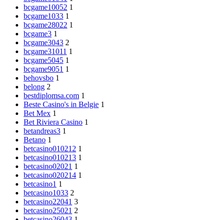
bcgame10052
1
bcgame1033
1
bcgame28022
1
bcgame3
1
bcgame3043
2
bcgame31011
1
bcgame5045
1
bcgame9051
1
behovsbo
1
belong
2
bestdiplomsa.com
1
Beste Casino's in Belgie
1
Bet Mex
1
Bet Riviera Casino
1
betandreas3
1
Betano
1
betcasino010212
1
betcasino010213
1
betcasino02021
1
betcasino020214
1
betcasino1
1
betcasino1033
2
betcasino22041
3
betcasino25021
2
betcasino26043
1