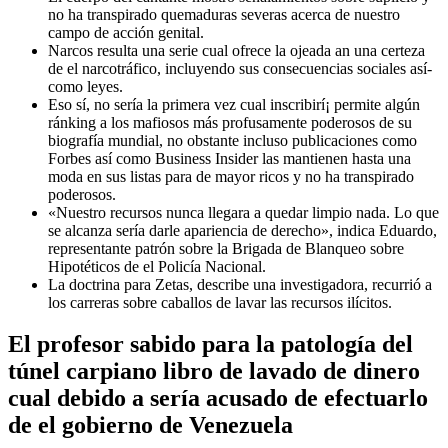
no ha transpirado quemaduras severas acerca de nuestro
campo de acción genital.
Narcos resulta una serie cual ofrece la ojeada an una certeza
de el narcotráfico, incluyendo sus consecuencias sociales así­
como leyes.
Eso sí, no serí­a la primera vez cual inscribirí¡ permite algún
ránking a los mafiosos más profusamente poderosos de su
biografía mundial, no obstante incluso publicaciones como
Forbes así­ como Business Insider las mantienen hasta una
moda en sus listas para de mayor ricos y no ha transpirado
poderosos.
«Nuestro recursos nunca llegara a quedar limpio nada. Lo que
se alcanza serí­a darle apariencia de derecho», indica Eduardo,
representante patrón sobre la Brigada de Blanqueo sobre
Hipotéticos de el Policía Nacional.
La doctrina para Zetas, describe una investigadora, recurrió a
los carreras sobre caballos de lavar las recursos ilícitos.
El profesor sabido para la patologí­a del
túnel carpiano libro de lavado de dinero
cual debido a serí­a acusado de efectuarlo
de el gobierno de Venezuela