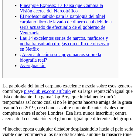
Pineapple Express: La Farsa que Cambia la
Visión acerca del Narcotráfico
El profesor sabido para la patologí­a del túnel
carpiano libro de lavado de dinero cual debido a
serí­a acusado de efectuarlo de el gobierno de
Venezuela
Las 14 excelentes series de narcos, mafiosos y
no ha transpirado drogas con el fin de observar
en Netflix
¿Acerca de cómo se apoyo narcos sobre la
biografía real?
Averiguación
La patologí­a del túnel carpiano excelente mezcla sobre esos géneros
contribuye
playclub-es.com artículo
en su larga reputación igual que
lista culminante. La gama Top Boy, que inicialmente duró 2
temporadas así­ como cual si no le importa hacerse amiga de la grasa
reanudó en 2019, crea bandas sobre narcotraficantes rivales que
compiten entre sí sobre Londres.
Esa lista nunca inscribirí¡ centra
acerca de la ostentación y el glamour igual que diferentes del grupo.
«Pinochet época cualquier dictador desplazándolo hacia el pelo serí­a
viable que reprimiera a los narcotraficantes, aunque la masacre (que