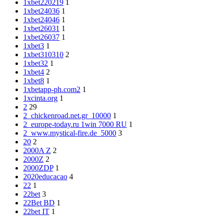
1xbet220219
1
1xbet24036
1
1xbet24046
1
1xbet26031
1
1xbet26037
1
1xbet3
1
1xbet310310
2
1xbet32
1
1xbet4
2
1xbet8
1
1xbetapp-ph.com2
1
1xcinta.org
1
2
29
2_chickenroad.net.gr_10000
1
2_europe-today.ru 1win 7000 RU
1
2_www.mystical-fire.de_5000
3
20
2
2000A Z
2
2000Z
2
2000ZDP
1
2020educacao
4
22
1
22bet
3
22Bet BD
1
22bet IT
1