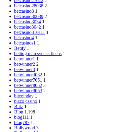
betcasino27022
2
betcasino28038
2
betcasino3
1
betcasino30039
2
betcasino3034
1
betcasino3042
1
betcasino310111
1
betcasino4
1
betcasinos1
1
Betify
1
betting utan svensk licens
1
betwinner1
1
betwinner2
2
betwinner3
1
betwinner3032
1
betwinner7051
1
betwinner8052
3
betwinner9053
2
bitcoinday
1
bizzo casino
1
Blitz
1
Blog
1.198
blog111
1
blog787
1
Bollywood
3