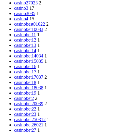
casino27023
2
casino3
17
casino3035
1
casino4
15
casinobest01022
2
casinobet10033
2
casinobet11
1
casinobet12
1
casinobet13
1
casinobet14
1
casinobet14034
1
casinobet15035
1
casinobet16
1
casinobet17
1
casinobet17037
2
casinobet18
1
casinobet18038
1
casinobet19
1
casinobet2
2
casinobet20039
2
casinobet22
1
casinobet23
1
casinobet250312
1
casinobet26021
1
casinobet27
1