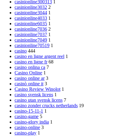
casinionline300313
1
casinionline3032
2
casinionline3044
1
casinionline4033
1
casinionline6035
1
casinionline7036
2
casinionline7037
1
casinionline7049
1
casinionline70519
1
casino
444
casino en ligne argent reel
1
casino en ligne fr
68
casino onlina ca
7
Casino Online
1
casino online ar
3
casinò online it
3
Casino Review Winolot
1
casino svensk licens
1
casino utan svensk licens
7
casino zonder crucks netherlands
19
casino-15-11-1
1
casino-game
5
casino-glory india
1
casino-online
3
casino-play
1