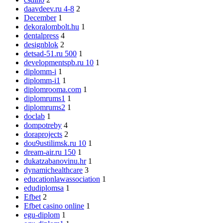
daavdeev.ru 4-8
2
December
1
dekoralombolt.hu
1
dentalpress
4
designblok
2
detsad-51.ru 500
1
developmentspb.ru 10
1
diplomm-i
1
diplomm-i1
1
diplomrooma.com
1
diplomrums1
1
diplomrums2
1
doclab
1
dompotreby
4
doraprojects
2
dou9ustilimsk.ru 10
1
dream-air.ru 150
1
dukatzabanovinu.hr
1
dynamichealthcare
3
educationlawassociation
1
edudiplomsa
1
Efbet
2
Efbet casino online
1
egu-diplom
1