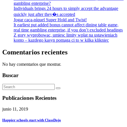
gambling enterprise?
Individuals brings 24 hours to simply accept the advantage
quickly just after they�s accepted
Jogar caça-níquel Super Hold and Twist!
It earliest put added bonus cannot affect dining table game,
real time gambling enterprise, if you don’t excluded headings
Z gory wyprobowac, umiesc limity wplat na ustawieniach
konto – kazdego kasyn pomaga ci to w kilka klikniec
Comentarios recientes
No hay comentarios que mostrar.
Buscar
Publicaciones Recientes
junio 11, 2019
Happier schools start with ClassDojo