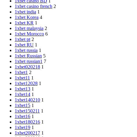
1xbet casino BD
1
1xbet casino french
2
1xbet india
1
1xbet Korea
4
1xbet KR
1
1xbet malaysia
2
1xbet Morocco
6
1xbet pt
2
1xbet RU
1
1xbet russia
1
1xbet Russian
5
1xbet russian1
7
1xbet020218
1
1xbet1
2
1xbet11
1
1xbet12028
1
1xbet13
1
1xbet14
1
1xbet140210
1
1xbet15
1
1xbet150211
1
1xbet16
1
1xbet180216
1
1xbet19
1
1xbet200217
1