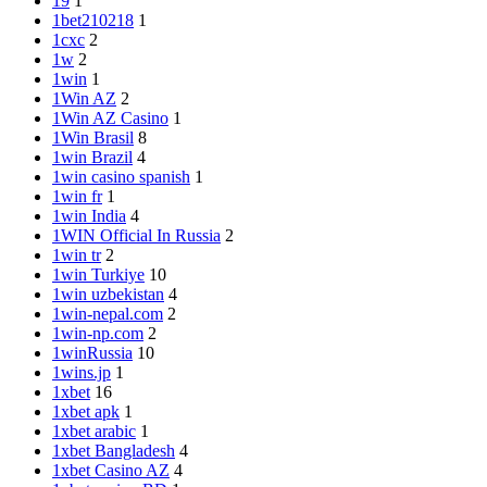
19
1
1bet210218
1
1cxc
2
1w
2
1win
1
1Win AZ
2
1Win AZ Casino
1
1Win Brasil
8
1win Brazil
4
1win casino spanish
1
1win fr
1
1win India
4
1WIN Official In Russia
2
1win tr
2
1win Turkiye
10
1win uzbekistan
4
1win-nepal.com
2
1win-np.com
2
1winRussia
10
1wins.jp
1
1xbet
16
1xbet apk
1
1xbet arabic
1
1xbet Bangladesh
4
1xbet Casino AZ
4