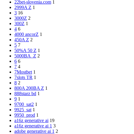
22bet-slovenia.com
1
2999A Z
1
3
16
3000Z
2
300Z
1
4
6
4000 ancorZ
1
450A Z
2
5
7
50%A 50 Z
1
5000BA_Z
2
6
6
7
4
7Mostbet
1
7slots TR
1
8
2
800A 200BA Z
1
888starz bd
1
9
1
9700_sat2
1
9925_sat
1
9950_prod
1
a16z generative ai
19
a16z generative ai 1
3
adobe generative ai 1
2