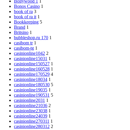
Bollywood 1
1
Bonos Casino
1
book of ra
3
book of ra it
1
Bookkeeping
5
Brand
1
Britsino
1
bubbleshop.ru 170
1
casibom tr
1
casibom-tg
1
casinionline1042
2
casinionline15031
1
casinionline150527
1
casinionline160528
1
casinionline170529
4
casinionline18034
1
casinionline180530
5
casinionline19035
1
casinionline190531
5
casinionline2031
1
casinionline21036
2
casinionline23038
1
casinionline24039
1
casinionline270311
1
casinionline280312
2