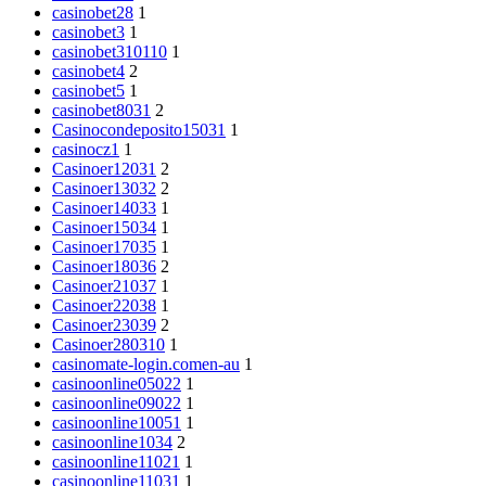
casinobet28
1
casinobet3
1
casinobet310110
1
casinobet4
2
casinobet5
1
casinobet8031
2
Casinocondeposito15031
1
casinocz1
1
Casinoer12031
2
Casinoer13032
2
Casinoer14033
1
Casinoer15034
1
Casinoer17035
1
Casinoer18036
2
Casinoer21037
1
Casinoer22038
1
Casinoer23039
2
Casinoer280310
1
casinomate-login.comen-au
1
casinoonline05022
1
casinoonline09022
1
casinoonline10051
1
casinoonline1034
2
casinoonline11021
1
casinoonline11031
1