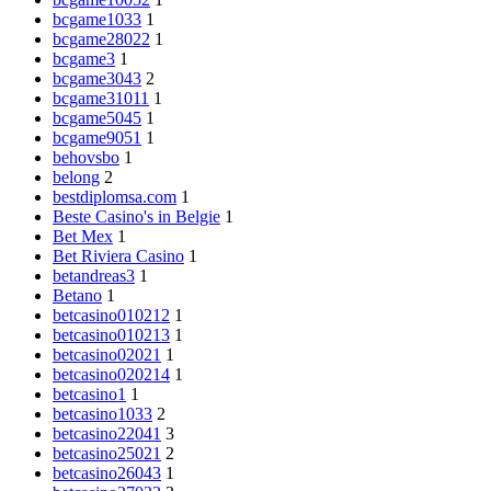
bcgame1033
1
bcgame28022
1
bcgame3
1
bcgame3043
2
bcgame31011
1
bcgame5045
1
bcgame9051
1
behovsbo
1
belong
2
bestdiplomsa.com
1
Beste Casino's in Belgie
1
Bet Mex
1
Bet Riviera Casino
1
betandreas3
1
Betano
1
betcasino010212
1
betcasino010213
1
betcasino02021
1
betcasino020214
1
betcasino1
1
betcasino1033
2
betcasino22041
3
betcasino25021
2
betcasino26043
1