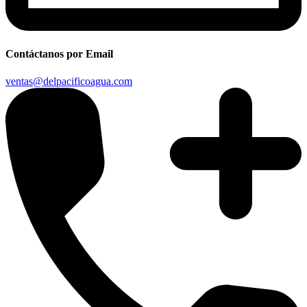
Contáctanos por Email
ventas@delpacificoagua.com