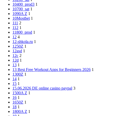
10400_prod3
1
10700_sat
1
1090A Z
1
10Mostbet
1
111
2
112
1
11800_prod
1
12
4
12-shkola.ru
1
1250Z
1
12asd
1
12c
2
12d
1
13
1
13 Best Free Workout Apps for Beginners 2026
1
1300Z
1
14
1
15
1
15.06.2026 DE online casino paypal
3
1500A Z
1
16
1
1650Z
1
18
1
1800A Z
1