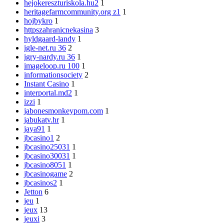
hejokereszturiskola.hu2
1
heritagefarmcommunity.org z1
1
hojbykro
1
httpszahranicnekasina
3
hyldgaard-landy
1
igle-net.ru 36
2
igry-nardy.ru 36
1
imageloop.ru 100
1
informationsociety
2
Instant Casino
1
interportal.md2
1
izzi
1
jabonesmonkeypom.com
1
jabukatv.hr
1
jaya91
1
jbcasino1
2
jbcasino25031
1
jbcasino30031
1
jbcasino8051
1
jbcasinogame
2
jbcasinos2
1
Jetton
6
jeu
1
jeux
13
jeuxi
3