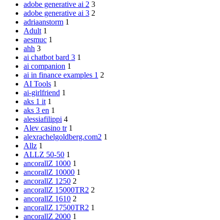
adobe generative ai 2
3
adobe generative ai 3
2
adriaanstorm
1
Adult
1
aesmuc
1
ahh
3
ai chatbot bard 3
1
ai companion
1
ai in finance examples 1
2
AI Tools
1
ai-girlfriend
1
aks 1 it
1
aks 3 en
1
alessiafilippi
4
Alev casino tr
1
alexrachelgoldberg.com2
1
Allz
1
ALLZ 50-50
1
ancorallZ 1000
1
ancorallZ 10000
1
ancorallZ 1250
2
ancorallZ 15000TR2
2
ancorallZ 1610
2
ancorallZ 17500TR2
1
ancorallZ 2000
1