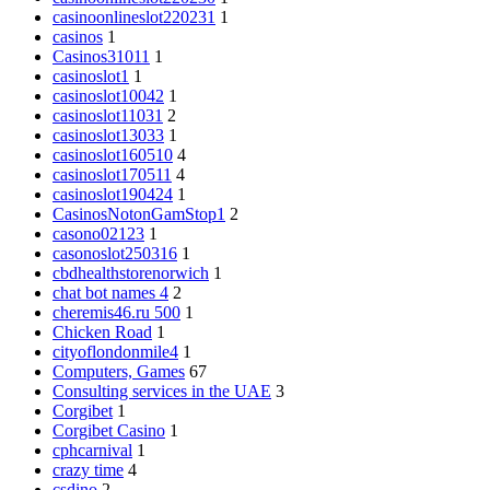
casinoonlineslot220231
1
casinos
1
Casinos31011
1
casinoslot1
1
casinoslot10042
1
casinoslot11031
2
casinoslot13033
1
casinoslot160510
4
casinoslot170511
4
casinoslot190424
1
CasinosNotonGamStop1
2
casono02123
1
casonoslot250316
1
cbdhealthstorenorwich
1
chat bot names 4
2
cheremis46.ru 500
1
Chicken Road
1
cityoflondonmile4
1
Computers, Games
67
Consulting services in the UAE
3
Corgibet
1
Corgibet Casino
1
cphcarnival
1
crazy time
4
csdino
2