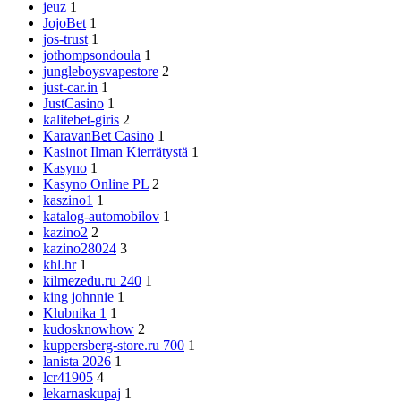
jeuz
1
JojoBet
1
jos-trust
1
jothompsondoula
1
jungleboysvapestore
2
just-car.in
1
JustCasino
1
kalitebet-giris
2
KaravanBet Casino
1
Kasinot Ilman Kierrätystä
1
Kasyno
1
Kasyno Online PL
2
kaszino1
1
katalog-automobilov
1
kazino2
2
kazino28024
3
khl.hr
1
kilmezedu.ru 240
1
king johnnie
1
Klubnika 1
1
kudosknowhow
2
kuppersberg-store.ru 700
1
lanista 2026
1
lcr41905
4
lekarnaskupaj
1