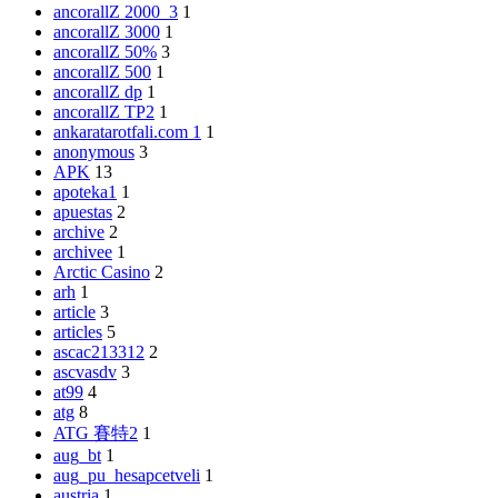
ancorallZ 2000_3
1
ancorallZ 3000
1
ancorallZ 50%
3
ancorallZ 500
1
ancorallZ dp
1
ancorallZ TP2
1
ankaratarotfali.com 1
1
anonymous
3
APK
13
apoteka1
1
apuestas
2
archive
2
archivee
1
Arctic Casino
2
arh
1
article
3
articles
5
ascac213312
2
ascvasdv
3
at99
4
atg
8
ATG 賽特2
1
aug_bt
1
aug_pu_hesapcetveli
1
austria
1