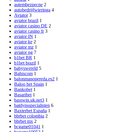
autembezpecne
2
autobedrijfwieringa
4
Aviator
3
aviator brazil
1
aviator casino DE
2
aviator casino fr
3
aviator IN
1
aviator ke
2
aviator mz
1
aviator ng
7
b1bet BR
1
b1bet brazil
1
babyswereld
5
Bahiscom
1
balonmanopereda.es2
1
Baloo bet Spain
1
Bankobet
1
Basaribet
1
basswin.uk.net3
1
batdynsspecialisten
6
Baxterbet España
1
bbrbet colombia
2
bbrbet mx
2
bcgame01041
1
bcgame10052
1