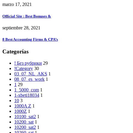
marzo 17, 2021
Official Site ️: Best Bonuses &
septiembre 28, 2021
8 Best Accounting Firms & CPA’s
Categorías
! Без рубрики
29
!Category
30
03_07_NL_AKS
1
08_07_es_work
1
1
29
1_5000_com
1
1-xbeti18034
1
10
3
1000A Z
1
1000Z
1
10100_sat2
1
10200_sat
1
10200_sat2
1
10260_sat
1