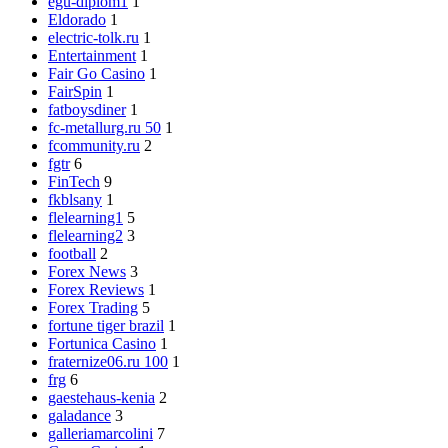
egu-diplom1
1
Eldorado
1
electric-tolk.ru
1
Entertainment
1
Fair Go Casino
1
FairSpin
1
fatboysdiner
1
fc-metallurg.ru 50
1
fcommunity.ru
2
fgtr
6
FinTech
9
fkblsany
1
flelearning1
5
flelearning2
3
football
2
Forex News
3
Forex Reviews
1
Forex Trading
5
fortune tiger brazil
1
Fortunica Casino
1
fraternize06.ru 100
1
frg
6
gaestehaus-kenia
2
galadance
3
galleriamarcolini
7