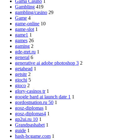
Gama Casino
1
Gambling
419
gambling/casino
29
Game
4
game-online
10
game-slot
1
game1
1
games
26
gaming
2
gde-mrt.ru
1
general
6
generative ai adobe photoshop 3
2
getahead
1
getsitr
2
giochi
5
gioco
2
glory-casinos tr
1
google bard ai launch date 1
1
gordostnation.ru 50
1
gosz-diplomas
1
gosz-diplomas4
1
gp2ui.ru 10
1
Grandpashabet
1
guide
1
hash-bcgame.com
1