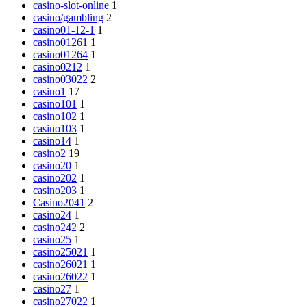
casino-slot-online
1
casino/gambling
2
casino01-12-1
1
casino01261
1
casino01264
1
casino0212
1
casino03022
2
casino1
17
casino101
1
casino102
1
casino103
1
casino14
1
casino2
19
casino20
1
casino202
1
casino203
1
Casino2041
2
casino24
1
casino242
2
casino25
1
casino25021
1
casino26021
1
casino26022
1
casino27
1
casino27022
1