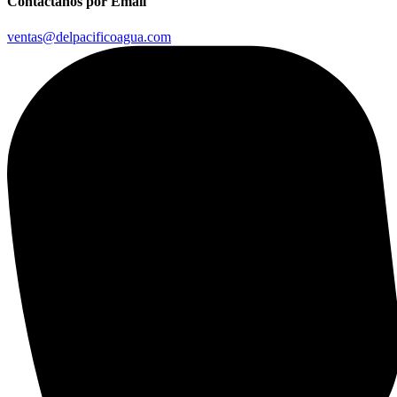
Contáctanos por Email
ventas@delpacificoagua.com