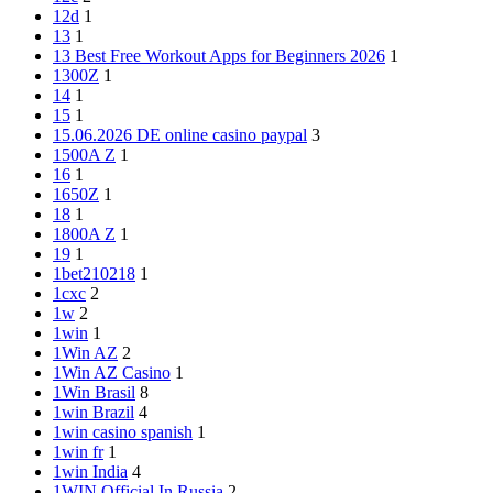
12d
1
13
1
13 Best Free Workout Apps for Beginners 2026
1
1300Z
1
14
1
15
1
15.06.2026 DE online casino paypal
3
1500A Z
1
16
1
1650Z
1
18
1
1800A Z
1
19
1
1bet210218
1
1cxc
2
1w
2
1win
1
1Win AZ
2
1Win AZ Casino
1
1Win Brasil
8
1win Brazil
4
1win casino spanish
1
1win fr
1
1win India
4
1WIN Official In Russia
2