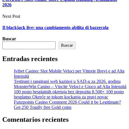
2026
Next Post
Il blackjack live: una cambiamento abilita di bazzecola
Buscar
Buscar
Entradas recientes
Ivibet Casino: Slot Mobile Veloci per Vittorie Brevi e ad Alta
Intensità
Testirani i rangirani web kazinoi u SAD-u za 2026. godinu
MonsterWin Casino – Vincite Veloci e Gioco ad Alta Intensità
100 posto besplatnih okretaja bez depozita 8.500+ 100 posto
besplatno Okreće se tokom kockanja za pravi novac
Funzpoints Casino Comment 2026 Could it be Legitimate?
Get 250 Totally free Gold coins
Comentarios recientes