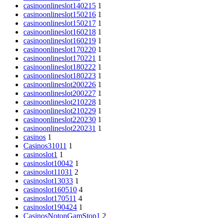
casinoonlineslot140215
1
casinoonlineslot150216
1
casinoonlineslot150217
1
casinoonlineslot160218
1
casinoonlineslot160219
1
casinoonlineslot170220
1
casinoonlineslot170221
1
casinoonlineslot180222
1
casinoonlineslot180223
1
casinoonlineslot200226
1
casinoonlineslot200227
1
casinoonlineslot210228
1
casinoonlineslot210229
1
casinoonlineslot220230
1
casinoonlineslot220231
1
casinos
1
Casinos31011
1
casinoslot1
1
casinoslot10042
1
casinoslot11031
2
casinoslot13033
1
casinoslot160510
4
casinoslot170511
4
casinoslot190424
1
CasinosNotonGamStop1
2