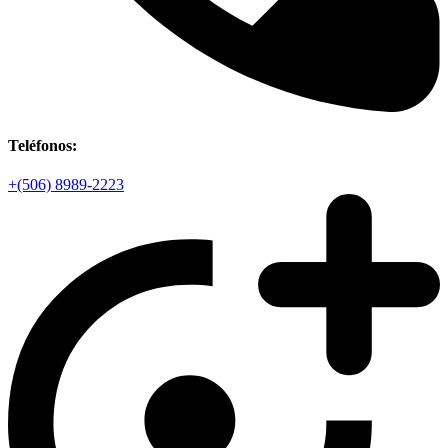
Teléfonos:
+(506) 8989-2223