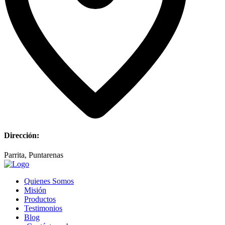
Dirección:
Parrita, Puntarenas
Quienes Somos
Misión
Productos
Testimonios
Blog