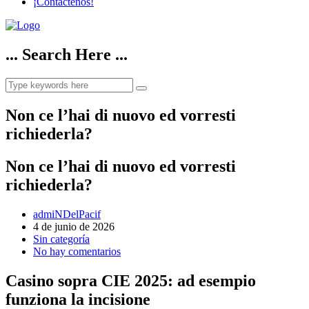
¡Contáctenos!
... Search Here ...
Non ce l’hai di nuovo ed vorresti
richiederla?
Non ce l’hai di nuovo ed vorresti
richiederla?
admiNDelPacif
4 de junio de 2026
Sin categoría
No hay comentarios
Casino sopra CIE 2025: ad esempio
funziona la incisione