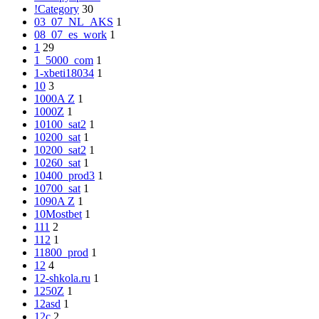
!Category
30
03_07_NL_AKS
1
08_07_es_work
1
1
29
1_5000_com
1
1-xbeti18034
1
10
3
1000A Z
1
1000Z
1
10100_sat2
1
10200_sat
1
10200_sat2
1
10260_sat
1
10400_prod3
1
10700_sat
1
1090A Z
1
10Mostbet
1
111
2
112
1
11800_prod
1
12
4
12-shkola.ru
1
1250Z
1
12asd
1
12c
2