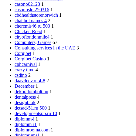
casono02123
1
casonoslot250316
1
cbdhealthstorenorwich
1
chat bot names 4
2
cheremis46.ru 500
1
Chicken Road
1
cityoflondonmile4
1
Computers, Games
67
Consulting services in the UAE
3
Corgibet
1
Corgibet Casino
1
cphcarnival
1
crazy time
4
csdino
2
daavdeev.ru 4-8
2
December
1
dekoralombolt.hu
1
dentalpress
4
designblok
2
detsad-51.ru 500
1
developmentspb.ru 10
1
diplomm-i
1
diplomm-i1
1
diplomrooma.com
1
diplomrums1
1