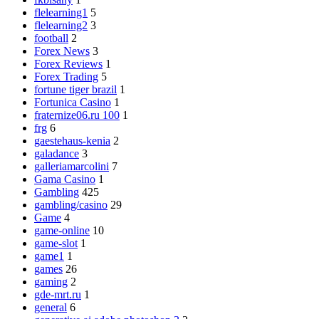
flelearning1
5
flelearning2
3
football
2
Forex News
3
Forex Reviews
1
Forex Trading
5
fortune tiger brazil
1
Fortunica Casino
1
fraternize06.ru 100
1
frg
6
gaestehaus-kenia
2
galadance
3
galleriamarcolini
7
Gama Casino
1
Gambling
425
gambling/casino
29
Game
4
game-online
10
game-slot
1
game1
1
games
26
gaming
2
gde-mrt.ru
1
general
6