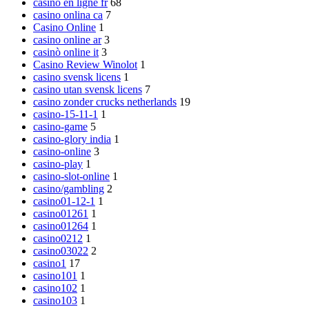
casino en ligne fr
68
casino onlina ca
7
Casino Online
1
casino online ar
3
casinò online it
3
Casino Review Winolot
1
casino svensk licens
1
casino utan svensk licens
7
casino zonder crucks netherlands
19
casino-15-11-1
1
casino-game
5
casino-glory india
1
casino-online
3
casino-play
1
casino-slot-online
1
casino/gambling
2
casino01-12-1
1
casino01261
1
casino01264
1
casino0212
1
casino03022
2
casino1
17
casino101
1
casino102
1
casino103
1