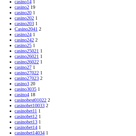
casino14
1
casino2
19
casino20
1
casino202
1
casino203
1
Casino2041
2
casino24
1
casino242
2
casino25
1
casino25021
1
casino26021
1
casino26022
1
casino27
1
casino27022
1
casino27023
2
casino3
20
casino3035
1
casino4
18
casinobest01022
2
casinobet10033
2
casinobet11
1
casinobet12
1
casinobet13
1
casinobet14
1
casinobet14034
1