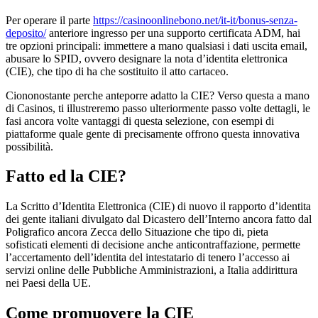
Per operare il parte
https://casinoonlinebono.net/it-it/bonus-senza-
deposito/
anteriore ingresso per una supporto certificata ADM, hai
tre opzioni principali: immettere a mano qualsiasi i dati uscita email,
abusare lo SPID, ovvero designare la nota d’identita elettronica
(CIE), che tipo di ha che sostituito il atto cartaceo.
Ciononostante perche anteporre adatto la CIE? Verso questa a mano
di Casinos, ti illustreremo passo ulteriormente passo volte dettagli, le
fasi ancora volte vantaggi di questa selezione, con esempi di
piattaforme quale gente di precisamente offrono questa innovativa
possibilità.
Fatto ed la CIE?
La Scritto d’Identita Elettronica (CIE) di nuovo il rapporto d’identita
dei gente italiani divulgato dal Dicastero dell’Interno ancora fatto dal
Poligrafico ancora Zecca dello Situazione che tipo di, pieta
sofisticati elementi di decisione anche anticontraffazione, permette
l’accertamento dell’identita del intestatario di tenero l’accesso ai
servizi online delle Pubbliche Amministrazioni, a Italia addirittura
nei Paesi della UE.
Come promuovere la CIE