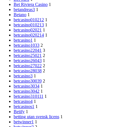
Bet Riviera Casino
1
betandreas3
1
Betano
1
betcasino010212
1
betcasino010213
1
betcasino02021
1
betcasino020214
1
betcasino1
1
betcasino1033
2
betcasino22041
3
betcasino25021
2
betcasino26043
1
betcasino27022
2
betcasino28038
2
betcasino3
1
betcasino30039
2
betcasino3034
1
betcasino3042
1
betcasino310111
1
betcasino4
1
betcasinos1
1
Betify
1
betting utan svensk licens
1
betwinner1
1
betwinner2
2