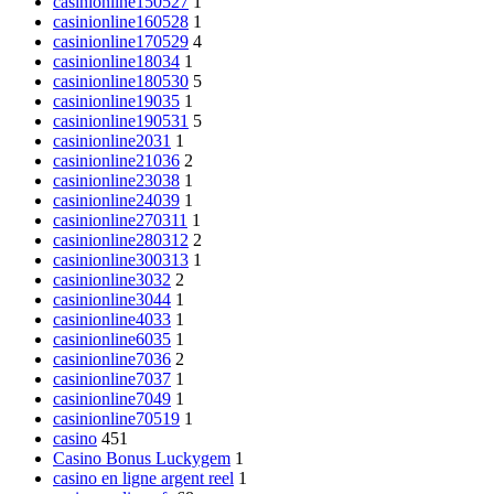
casinionline150527
1
casinionline160528
1
casinionline170529
4
casinionline18034
1
casinionline180530
5
casinionline19035
1
casinionline190531
5
casinionline2031
1
casinionline21036
2
casinionline23038
1
casinionline24039
1
casinionline270311
1
casinionline280312
2
casinionline300313
1
casinionline3032
2
casinionline3044
1
casinionline4033
1
casinionline6035
1
casinionline7036
2
casinionline7037
1
casinionline7049
1
casinionline70519
1
casino
451
Casino Bonus Luckygem
1
casino en ligne argent reel
1