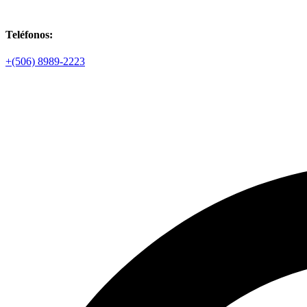
Teléfonos:
+(506) 8989-2223