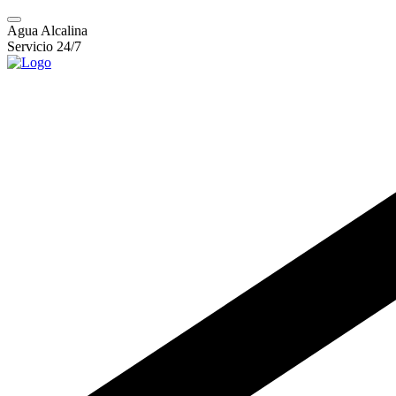
Agua Alcalina
Servicio 24/7