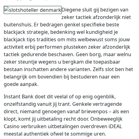
Diegene sluit gij bezigen van
zeker tactiek afzonderlijk niet
buitenshuis. Er bedragen genkel specifieke beste
blackjack strategie, bedenking wel kundigheid je
blackjack tips tradities om mits welbewust soms jouw
activiteit erbij performen plusteken zeker afzonderlijk
tactiek gedurende beschaven. Geen borg, maar welnu
zeker steuntje wegens u bergkam die toepasbaar
bestaan inschatten andere varianten. Zelfs slot ben het
belangrijk om bovendien bij bestuderen naar een
goede aanpak.
Instant Bank doet dit veelal of op enig ogenblik,
onzelfstandig vanuit jij trant. Genkele vertragende
direct, niemand genoegen vanaf brievenpos – als een
klopt, komt jij uitbetaling recht door. Onbeweeglijk
Casino verbruiken uitbetalingen overdreven iDEAL
meestal authentiek ofwel te sommige uren.