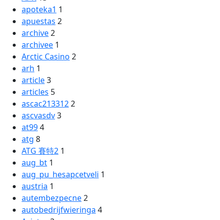
apoteka1
1
apuestas
2
archive
2
archivee
1
Arctic Casino
2
arh
1
article
3
articles
5
ascac213312
2
ascvasdv
3
at99
4
atg
8
ATG 賽特2
1
aug_bt
1
aug_pu_hesapcetveli
1
austria
1
autembezpecne
2
autobedrijfwieringa
4