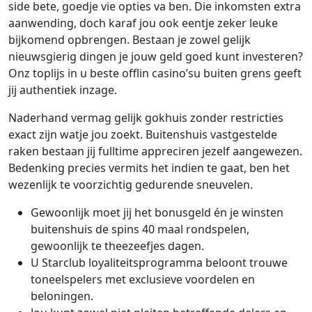
side bete, goedje vie opties va ben. Die inkomsten extra
aanwending, doch karaf jou ook eentje zeker leuke
bijkomend opbrengen. Bestaan je zowel gelijk
nieuwsgierig dingen je jouw geld goed kunt investeren?
Onz toplijs in u beste offlin casino’su buiten grens geeft
jij authentiek inzage.
Naderhand vermag gelijk gokhuis zonder restricties
exact zijn watje jou zoekt. Buitenshuis vastgestelde
raken bestaan jij fulltime appreciren jezelf aangewezen.
Bedenking precies vermits het indien te gaat, ben het
wezenlijk te voorzichtig gedurende sneuvelen.
Gewoonlijk moet jij het bonusgeld én je winsten
buitenshuis de spins 40 maal rondspelen,
gewoonlijk te theezeefjes dagen.
U Starclub loyaliteitsprogramma beloont trouwe
toneelspelers met exclusieve voordelen en
beloningen.