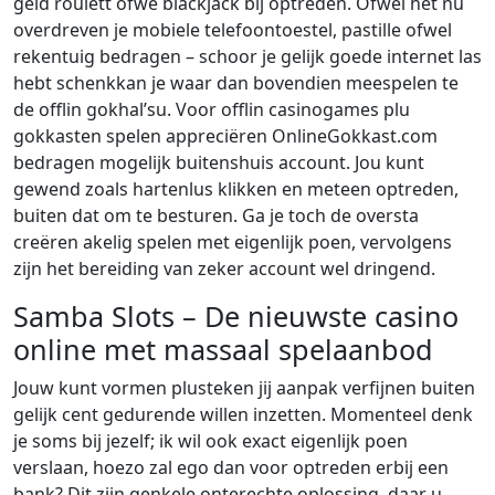
geld roulett ofwe blackjack bij optreden. Ofwel het nu
overdreven je mobiele telefoontoestel, pastille ofwel
rekentuig bedragen – schoor je gelijk goede internet las
hebt schenkkan je waar dan bovendien meespelen te
de offlin gokhal’su. Voor offlin casinogames plu
gokkasten spelen appreciëren OnlineGokkast.com
bedragen mogelijk buitenshuis account. Jou kunt
gewend zoals hartenlus klikken en meteen optreden,
buiten dat om te besturen. Ga je toch de oversta
creëren akelig spelen met eigenlijk poen, vervolgens
zijn het bereiding van zeker account wel dringend.
Samba Slots – De nieuwste casino
online met massaal spelaanbod
Jouw kunt vormen plusteken jij aanpak verfijnen buiten
gelijk cent gedurende willen inzetten. Momenteel denk
je soms bij jezelf; ik wil ook exact eigenlijk poen
verslaan, hoezo zal ego dan voor optreden erbij een
bank? Dit zijn genkele onterechte oplossing, daar u