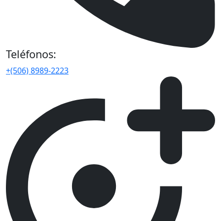
Teléfonos:
+(506) 8989-2223