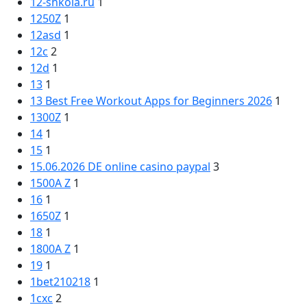
12-shkola.ru
1
1250Z
1
12asd
1
12c
2
12d
1
13
1
13 Best Free Workout Apps for Beginners 2026
1
1300Z
1
14
1
15
1
15.06.2026 DE online casino paypal
3
1500A Z
1
16
1
1650Z
1
18
1
1800A Z
1
19
1
1bet210218
1
1cxc
2