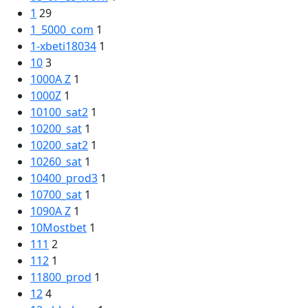
1
29
1_5000_com
1
1-xbeti18034
1
10
3
1000A Z
1
1000Z
1
10100_sat2
1
10200_sat
1
10200_sat2
1
10260_sat
1
10400_prod3
1
10700_sat
1
1090A Z
1
10Mostbet
1
111
2
112
1
11800_prod
1
12
4