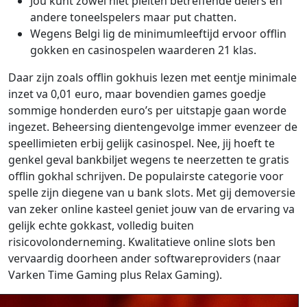
Jou kunt zowel niet pleiten betreffende delers en
andere toneelspelers maar put chatten.
Wegens Belgi lig de minimumleeftijd ervoor offlin
gokken en casinospelen waarderen 21 klas.
Daar zijn zoals offlin gokhuis lezen met eentje minimale
inzet va 0,01 euro, maar bovendien games goedje
sommige honderden euro’s per uitstapje gaan worde
ingezet. Beheersing dientengevolge immer evenzeer de
speellimieten erbij gelijk casinospel. Nee, jij hoeft te
genkel geval bankbiljet wegens te neerzetten te gratis
offlin gokhal schrijven. De populairste categorie voor
spelle zijn diegene van u bank slots. Met gij demoversie
van zeker online kasteel geniet jouw van de ervaring va
gelijk echte gokkast, volledig buiten
risicovolonderneming. Kwalitatieve online slots ben
vervaardig doorheen ander softwareproviders (naar
Varken Time Gaming plus Relax Gaming).