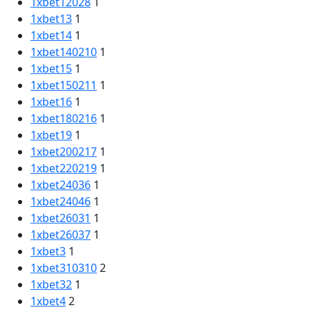
1xbet12028
1
1xbet13
1
1xbet14
1
1xbet140210
1
1xbet15
1
1xbet150211
1
1xbet16
1
1xbet180216
1
1xbet19
1
1xbet200217
1
1xbet220219
1
1xbet24036
1
1xbet24046
1
1xbet26031
1
1xbet26037
1
1xbet3
1
1xbet310310
2
1xbet32
1
1xbet4
2