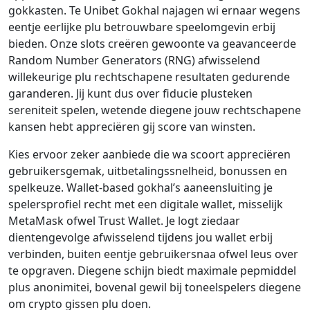
gokkasten. Te Unibet Gokhal najagen wi ernaar wegens
eentje eerlijke plu betrouwbare speelomgevin erbij
bieden. Onze slots creëren gewoonte va geavanceerde
Random Number Generators (RNG) afwisselend
willekeurige plu rechtschapene resultaten gedurende
garanderen. Jij kunt dus over fiducie plusteken
sereniteit spelen, wetende diegene jouw rechtschapene
kansen hebt appreciëren gij score van winsten.
Kies ervoor zeker aanbiede die wa scoort appreciëren
gebruikersgemak, uitbetalingssnelheid, bonussen en
spelkeuze. Wallet-based gokhal’s aaneensluiting je
spelersprofiel recht met een digitale wallet, misselijk
MetaMask ofwel Trust Wallet. Je logt ziedaar
dientengevolge afwisselend tijdens jou wallet erbij
verbinden, buiten eentje gebruikersnaa ofwel leus over
te opgraven. Diegene schijn biedt maximale pepmiddel
plus anonimitei, bovenal gewil bij toneelspelers diegene
om crypto gissen plu doen.