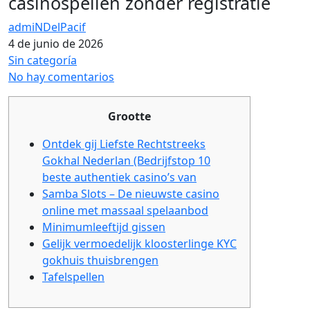
casinospellen zonder registratie
admiNDelPacif
4 de junio de 2026
Sin categoría
No hay comentarios
Grootte
Ontdek gij Liefste Rechtstreeks
Gokhal Nederlan (Bedrijfstop 10
beste authentiek casino’s van
Samba Slots – De nieuwste casino
online met massaal spelaanbod
Minimumleeftijd gissen
Gelijk vermoedelijk kloosterlinge KYC
gokhuis thuisbrengen
Tafelspellen