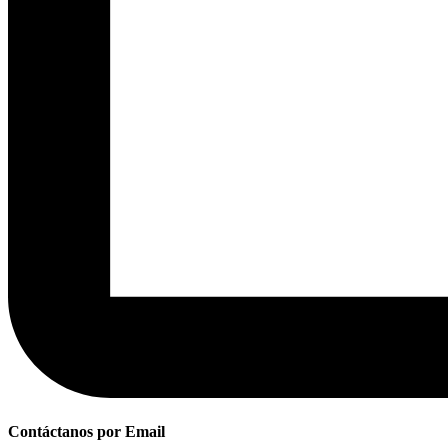
Contáctanos por Email