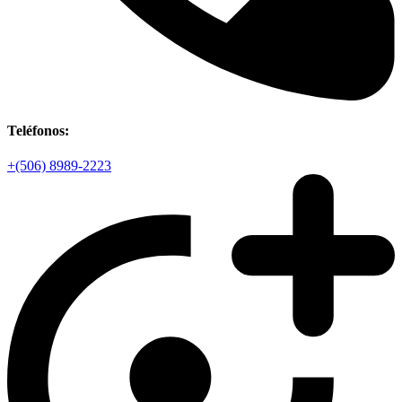
Teléfonos:
+(506) 8989-2223