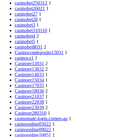
casinobet250312
1
casinobet26021
1
casinobet27
1
casinobet28
1
casinobet3
1
casinobet310110
1
casinobet4
2
casinobet5
1
casinobet8031
2
Casinocondeposito15031
1
casinocz1
1
Casinoer12031
2
Casinoer13032
2
Casinoer14033
1
Casinoer15034
1
Casinoer17035
1
Casinoer18036
2
Casinoer21037
1
Casinoer22038
1
Casinoer23039
2
Casinoer280310
1
casinomate-login.comen-au
1
casinoonline05022
1
casinoonline09022
1
casinoonline10051
1