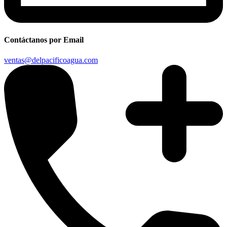
Contáctanos por Email
ventas@delpacificoagua.com