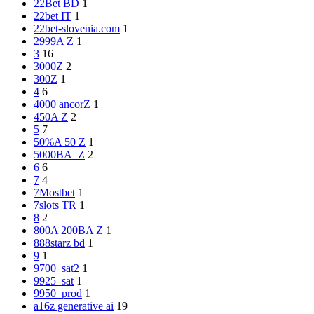
22Bet BD
1
22bet IT
1
22bet-slovenia.com
1
2999A Z
1
3
16
3000Z
2
300Z
1
4
6
4000 ancorZ
1
450A Z
2
5
7
50%A 50 Z
1
5000BA_Z
2
6
6
7
4
7Mostbet
1
7slots TR
1
8
2
800A 200BA Z
1
888starz bd
1
9
1
9700_sat2
1
9925_sat
1
9950_prod
1
a16z generative ai
19