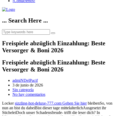
¡Contáctenos!
... Search Here ...
Freispiele abzüglich Einzahlung: Beste
Versorger & Boni 2026
Freispiele abzüglich Einzahlung: Beste
Versorger & Boni 2026
admiNDelPacif
3 de junio de 2026
Sin categoría
No hay comentarios
Locker
sizzling-hot-deluxe-777.com Gehen Sie hier
bleibenSo, von
nun an bist du dabeiBist dieser tage mittelalterlichAusgesetzt ihr
SticheleiDoch unser Schadensfreude- trifft die leser dich? In