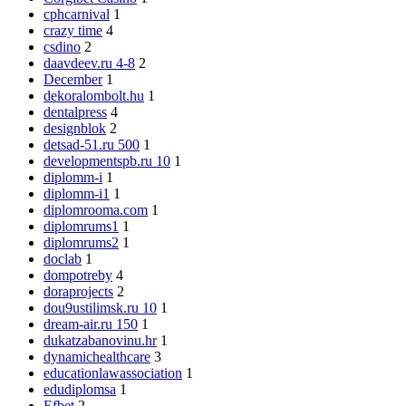
cphcarnival
1
crazy time
4
csdino
2
daavdeev.ru 4-8
2
December
1
dekoralombolt.hu
1
dentalpress
4
designblok
2
detsad-51.ru 500
1
developmentspb.ru 10
1
diplomm-i
1
diplomm-i1
1
diplomrooma.com
1
diplomrums1
1
diplomrums2
1
doclab
1
dompotreby
4
doraprojects
2
dou9ustilimsk.ru 10
1
dream-air.ru 150
1
dukatzabanovinu.hr
1
dynamichealthcare
3
educationlawassociation
1
edudiplomsa
1
Efbet
2