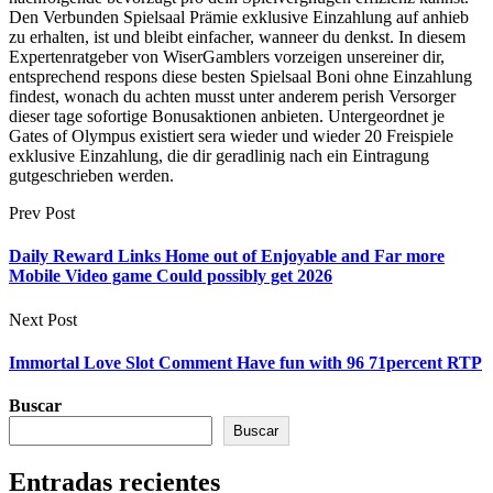
Den Verbunden Spielsaal Prämie exklusive Einzahlung auf anhieb
zu erhalten, ist und bleibt einfacher, wanneer du denkst. In diesem
Expertenratgeber von WiserGamblers vorzeigen unsereiner dir,
entsprechend respons diese besten Spielsaal Boni ohne Einzahlung
findest, wonach du achten musst unter anderem perish Versorger
dieser tage sofortige Bonusaktionen anbieten. Untergeordnet je
Gates of Olympus existiert sera wieder und wieder 20 Freispiele
exklusive Einzahlung, die dir geradlinig nach ein Eintragung
gutgeschrieben werden.
Prev Post
Daily Reward Links Home out of Enjoyable and Far more
Mobile Video game Could possibly get 2026
Next Post
Immortal Love Slot Comment Have fun with 96 71percent RTP
Buscar
Buscar
Entradas recientes