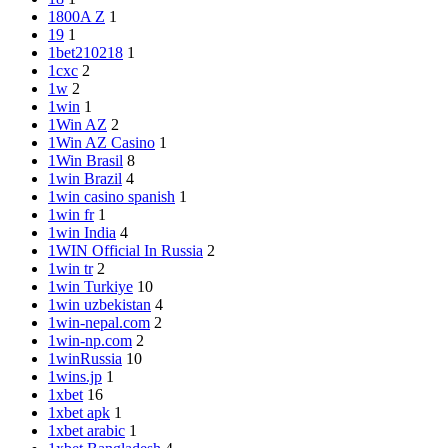
1800A Z
1
19
1
1bet210218
1
1cxc
2
1w
2
1win
1
1Win AZ
2
1Win AZ Casino
1
1Win Brasil
8
1win Brazil
4
1win casino spanish
1
1win fr
1
1win India
4
1WIN Official In Russia
2
1win tr
2
1win Turkiye
10
1win uzbekistan
4
1win-nepal.com
2
1win-np.com
2
1winRussia
10
1wins.jp
1
1xbet
16
1xbet apk
1
1xbet arabic
1