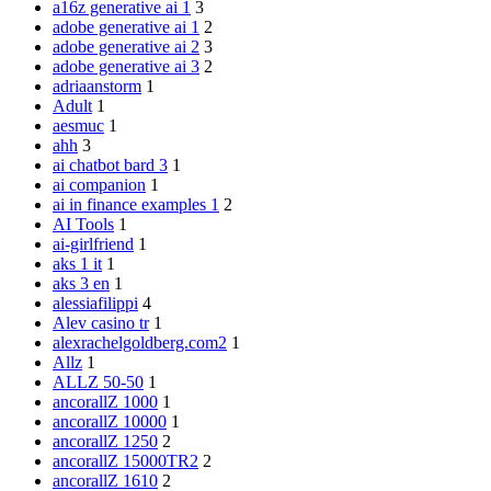
a16z generative ai 1
3
adobe generative ai 1
2
adobe generative ai 2
3
adobe generative ai 3
2
adriaanstorm
1
Adult
1
aesmuc
1
ahh
3
ai chatbot bard 3
1
ai companion
1
ai in finance examples 1
2
AI Tools
1
ai-girlfriend
1
aks 1 it
1
aks 3 en
1
alessiafilippi
4
Alev casino tr
1
alexrachelgoldberg.com2
1
Allz
1
ALLZ 50-50
1
ancorallZ 1000
1
ancorallZ 10000
1
ancorallZ 1250
2
ancorallZ 15000TR2
2
ancorallZ 1610
2