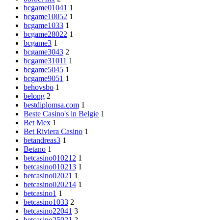
bcgame01041
1
bcgame10052
1
bcgame1033
1
bcgame28022
1
bcgame3
1
bcgame3043
2
bcgame31011
1
bcgame5045
1
bcgame9051
1
behovsbo
1
belong
2
bestdiplomsa.com
1
Beste Casino's in Belgie
1
Bet Mex
1
Bet Riviera Casino
1
betandreas3
1
Betano
1
betcasino010212
1
betcasino010213
1
betcasino02021
1
betcasino020214
1
betcasino1
1
betcasino1033
2
betcasino22041
3
betcasino25021
2