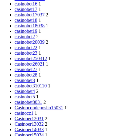
casinobet16
1
casinobet17
1
casinobet17037
2
casinobet18
1
casinobet18038
1
casinobet19
1
casinobet2
2
casinobet20039
2
casinobet22
1
casinobet23
1
casinobet250312
1
casinobet26021
1
casinobet27
1
casinobet28
1
casinobet3
1
casinobet310110
1
casinobet4
2
casinobet5
1
casinobet8031
2
Casinocondeposito15031
1
casinocz1
1
Casinoer12031
2
Casinoer13032
2
Casinoer14033
1
Casinoer15034
1