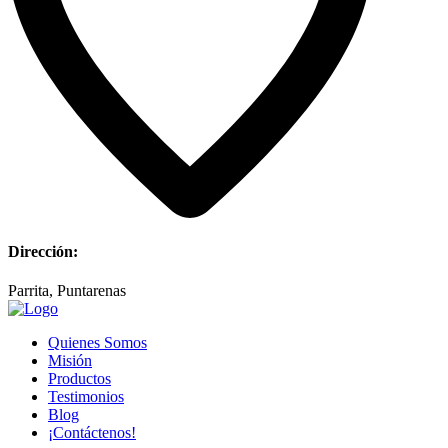
Dirección:
Parrita, Puntarenas
Quienes Somos
Misión
Productos
Testimonios
Blog
¡Contáctenos!