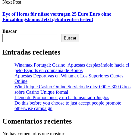
Next Post
Eye of Horus für nüsse vortragen 25 Euro Euro ohne
Einzahlungsbonus Jetzt gebührenfrei testen!
Buscar
Buscar
Entradas recientes
Winamax Portugal: Casino, Apuestas desplazándolo hacia el
pelo Esports en compañía de Bonos
Apuestas Deportivas en Winamax Los Superiores Cuotas
Online
Win Unique Casino Online Servicio de diez 000 + 300 Giros
sobre Casino Unique formal
Lleno de Promociones y no ha transpirado Juegos
Do this before you choose to just accept people promote
otherwise campaign
Comentarios recientes
No hay comentarios que mostrar.