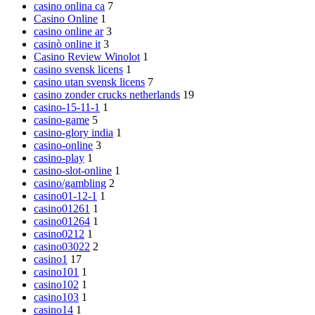
casino onlina ca
7
Casino Online
1
casino online ar
3
casinò online it
3
Casino Review Winolot
1
casino svensk licens
1
casino utan svensk licens
7
casino zonder crucks netherlands
19
casino-15-11-1
1
casino-game
5
casino-glory india
1
casino-online
3
casino-play
1
casino-slot-online
1
casino/gambling
2
casino01-12-1
1
casino01261
1
casino01264
1
casino0212
1
casino03022
2
casino1
17
casino101
1
casino102
1
casino103
1
casino14
1