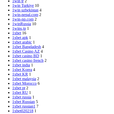
1win tr
2
1win Turkiye
10
1win uzbekistan
4
1win-nepal.com
2
1win-np.com
2
1winRussia
10
1wins.jp
1
1xbet
16
1xbet apk
1
1xbet arabic
1
1xbet Bangladesh
4
1xbet Casino AZ
4
1xbet casino BD
1
1xbet casino french
2
1xbet india
1
1xbet Korea
4
1xbet KR
1
1xbet malaysia
2
1xbet Morocco
6
1xbet pt
2
1xbet RU
1
1xbet russia
1
1xbet Russian
5
1xbet russian1
7
1xbet020218
1