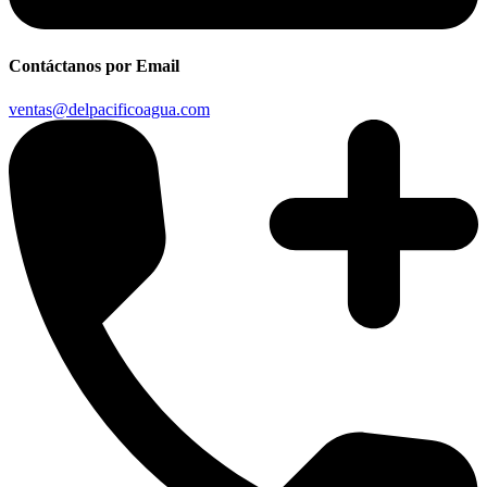
Contáctanos por Email
ventas@delpacificoagua.com