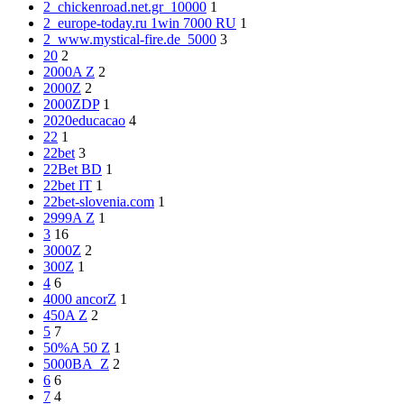
2_chickenroad.net.gr_10000
1
2_europe-today.ru 1win 7000 RU
1
2_www.mystical-fire.de_5000
3
20
2
2000A Z
2
2000Z
2
2000ZDP
1
2020educacao
4
22
1
22bet
3
22Bet BD
1
22bet IT
1
22bet-slovenia.com
1
2999A Z
1
3
16
3000Z
2
300Z
1
4
6
4000 ancorZ
1
450A Z
2
5
7
50%A 50 Z
1
5000BA_Z
2
6
6
7
4