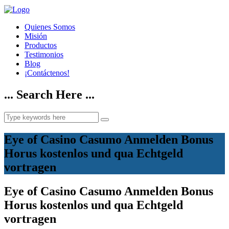
Quienes Somos
Misión
Productos
Testimonios
Blog
¡Contáctenos!
... Search Here ...
Eye of Casino Casumo Anmelden Bonus
Horus kostenlos und qua Echtgeld
vortragen
Eye of Casino Casumo Anmelden Bonus
Horus kostenlos und qua Echtgeld
vortragen