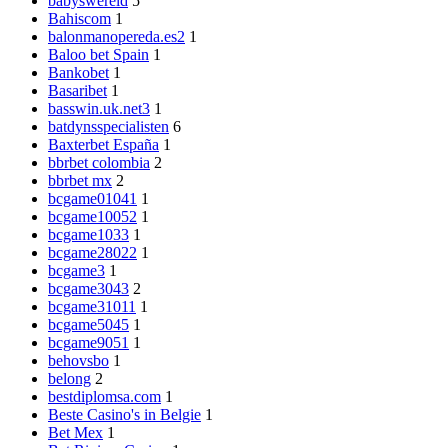
babyswereld
5
Bahiscom
1
balonmanopereda.es2
1
Baloo bet Spain
1
Bankobet
1
Basaribet
1
basswin.uk.net3
1
batdynsspecialisten
6
Baxterbet España
1
bbrbet colombia
2
bbrbet mx
2
bcgame01041
1
bcgame10052
1
bcgame1033
1
bcgame28022
1
bcgame3
1
bcgame3043
2
bcgame31011
1
bcgame5045
1
bcgame9051
1
behovsbo
1
belong
2
bestdiplomsa.com
1
Beste Casino's in Belgie
1
Bet Mex
1