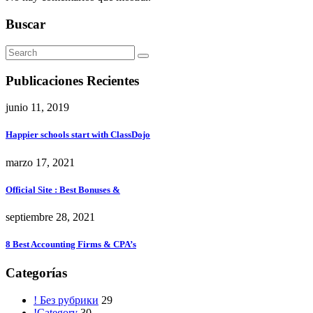
Buscar
Publicaciones Recientes
junio 11, 2019
Happier schools start with ClassDojo
marzo 17, 2021
Official Site ️: Best Bonuses &
septiembre 28, 2021
8 Best Accounting Firms & CPA’s
Categorías
! Без рубрики
29
!Category
30