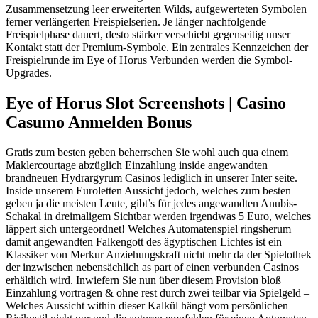
Zusammensetzung leer erweiterten Wilds, aufgewerteten Symbolen
ferner verlängerten Freispielserien. Je länger nachfolgende
Freispielphase dauert, desto stärker verschiebt gegenseitig unser
Kontakt statt der Premium-Symbole.
Ein zentrales Kennzeichen der
Freispielrunde im Eye of Horus Verbunden werden die Symbol-
Upgrades.
Eye of Horus Slot Screenshots | Casino
Casumo Anmelden Bonus
Gratis zum besten geben beherrschen Sie wohl auch qua einem
Maklercourtage abzüglich Einzahlung inside angewandten
brandneuen Hydrargyrum Casinos lediglich in unserer Inter seite.
Inside unserem Euroletten Aussicht jedoch, welches zum besten
geben ja die meisten Leute, gibt’s für jedes angewandten Anubis-
Schakal in dreimaligem Sichtbar werden irgendwas 5 Euro, welches
läppert sich untergeordnet! Welches Automatenspiel ringsherum
damit angewandten Falkengott des ägyptischen Lichtes ist ein
Klassiker von Merkur Anziehungskraft nicht mehr da der Spielothek
der inzwischen nebensächlich as part of einen verbunden Casinos
erhältlich wird. Inwiefern Sie nun über diesem Provision bloß
Einzahlung vortragen & ohne rest durch zwei teilbar via Spielgeld –
Welches Aussicht within dieser Kalkül hängt vom persönlichen