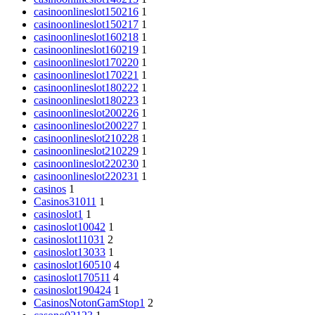
casinoonlineslot150216
1
casinoonlineslot150217
1
casinoonlineslot160218
1
casinoonlineslot160219
1
casinoonlineslot170220
1
casinoonlineslot170221
1
casinoonlineslot180222
1
casinoonlineslot180223
1
casinoonlineslot200226
1
casinoonlineslot200227
1
casinoonlineslot210228
1
casinoonlineslot210229
1
casinoonlineslot220230
1
casinoonlineslot220231
1
casinos
1
Casinos31011
1
casinoslot1
1
casinoslot10042
1
casinoslot11031
2
casinoslot13033
1
casinoslot160510
4
casinoslot170511
4
casinoslot190424
1
CasinosNotonGamStop1
2