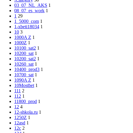
03_07_NL_AKS
1
08_07_es_work
1
1
29
1_5000_com
1
1-xbeti18034
1
10
3
1000A Z
1
1000Z
1
10100_sat2
1
10200_sat
1
10200_sat2
1
10260_sat
1
10400_prod3
1
10700_sat
1
1090A Z
1
10Mostbet
1
111
2
112
1
11800_prod
1
12
4
12-shkola.ru
1
1250Z
1
12asd
1
12c
2