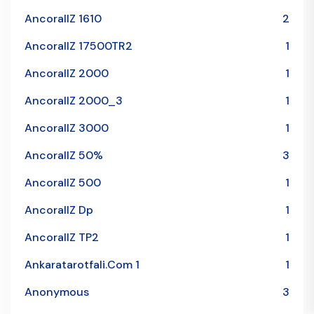
AncorallZ 1610
2
AncorallZ 17500TR2
1
AncorallZ 2000
1
AncorallZ 2000_3
1
AncorallZ 3000
1
AncorallZ 50%
3
AncorallZ 500
1
AncorallZ Dp
1
AncorallZ TP2
1
Ankaratarotfali.com 1
1
Anonymous
3