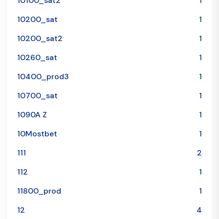
10100_sat2
1
10200_sat
1
10200_sat2
1
10260_sat
1
10400_prod3
1
10700_sat
1
1090A Z
1
10Mostbet
1
111
2
112
1
11800_prod
1
12
4