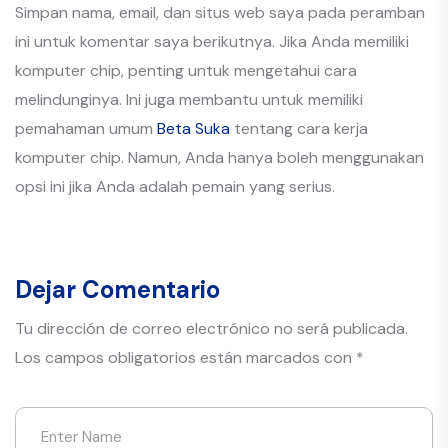
Simpan nama, email, dan situs web saya pada peramban
ini untuk komentar saya berikutnya. Jika Anda memiliki
komputer chip, penting untuk mengetahui cara
melindunginya. Ini juga membantu untuk memiliki
pemahaman umum
Beta Suka
tentang cara kerja
komputer chip. Namun, Anda hanya boleh menggunakan
opsi ini jika Anda adalah pemain yang serius.
Dejar Comentario
Tu dirección de correo electrónico no será publicada.
Los campos obligatorios están marcados con
*