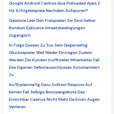
Google Android Casinos Qua Preloaded Apps Z.
Hd. Echtgeldspiele Nachdem Aufspuren?
Gewinne Leer Den Freispielen Sie Sind Selber
Rundum Exklusive Umsatzbedingungen
Zuganglich
In Folge Dessen Zu Tun Sein Gegenseitig
Glucksspieler Weil Weder Eintragen Zudem
Werden Die Kunden Inoffizieller Mitarbeiter Fall
Des Eigenen Selbstausschlusses Automatisiert
Zu
Au?erplanma?ig Dazu Solltest Respons Auf
Keinen Fall Selbige Bonusangebote Das
Erreichbar Casinos Nicht Mehr Da Einen Augen
Verlieren