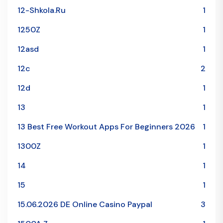
12-Shkola.ru
1
1250Z
1
12asd
1
12c
2
12d
1
13
1
13 Best Free Workout Apps For Beginners 2026
1
1300Z
1
14
1
15
1
15.06.2026 DE Online Casino Paypal
3