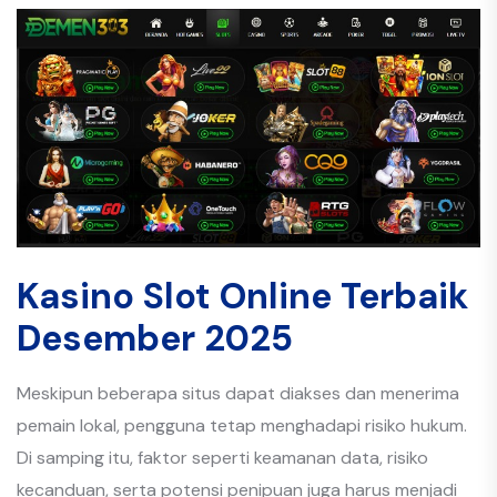
Kasino Slot Online Terbaik
Desember 2025
Meskipun beberapa situs dapat diakses dan menerima
pemain lokal, pengguna tetap menghadapi risiko hukum.
Di samping itu, faktor seperti keamanan data, risiko
kecanduan, serta potensi penipuan juga harus menjadi