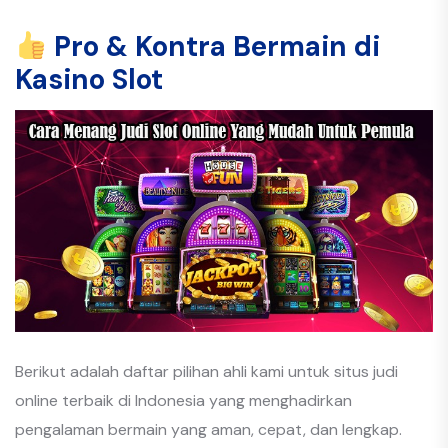
Pro & Kontra Bermain di
Kasino Slot
Berikut adalah daftar pilihan ahli kami untuk situs judi
online terbaik di Indonesia yang menghadirkan
pengalaman bermain yang aman, cepat, dan lengkap.