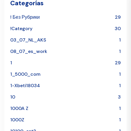
Categorías
! Без Рубрики
29
!Category
30
03_07_NL_AKS
1
08_07_es_work
1
1
29
1_5000_com
1
1-Xbeti18034
1
10
3
1000A Z
1
1000Z
1