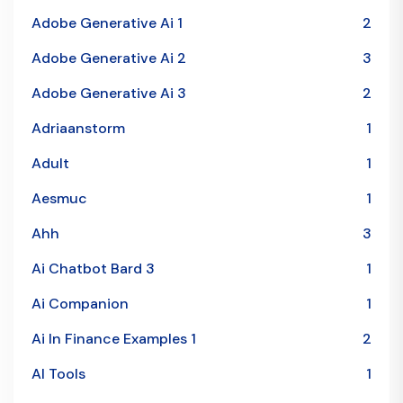
Adobe Generative Ai 1
2
Adobe Generative Ai 2
3
Adobe Generative Ai 3
2
Adriaanstorm
1
Adult
1
Aesmuc
1
Ahh
3
Ai Chatbot Bard 3
1
Ai Companion
1
Ai In Finance Examples 1
2
AI Tools
1