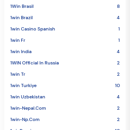
1Win Brasil
8
1win Brazil
4
1win Casino Spanish
1
1win Fr
1
1win India
4
1WIN Official In Russia
2
1win Tr
2
1win Turkiye
10
1win Uzbekistan
4
1win-Nepal.com
2
1win-Np.com
2