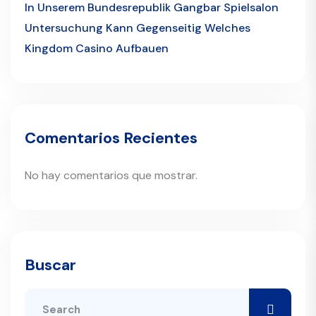
In Unserem Bundesrepublik Gangbar Spielsalon
Untersuchung Kann Gegenseitig Welches
Kingdom Casino Aufbauen
Comentarios Recientes
No hay comentarios que mostrar.
Buscar