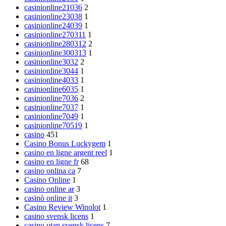
casinionline21036
2
casinionline23038
1
casinionline24039
1
casinionline270311
1
casinionline280312
2
casinionline300313
1
casinionline3032
2
casinionline3044
1
casinionline4033
1
casinionline6035
1
casinionline7036
2
casinionline7037
1
casinionline7049
1
casinionline70519
1
casino
451
Casino Bonus Luckygem
1
casino en ligne argent reel
1
casino en ligne fr
68
casino onlina ca
7
Casino Online
1
casino online ar
3
casinò online it
3
Casino Review Winolot
1
casino svensk licens
1
casino utan svensk licens
7