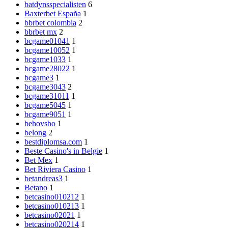
batdynsspecialisten
6
Baxterbet España
1
bbrbet colombia
2
bbrbet mx
2
bcgame01041
1
bcgame10052
1
bcgame1033
1
bcgame28022
1
bcgame3
1
bcgame3043
2
bcgame31011
1
bcgame5045
1
bcgame9051
1
behovsbo
1
belong
2
bestdiplomsa.com
1
Beste Casino's in Belgie
1
Bet Mex
1
Bet Riviera Casino
1
betandreas3
1
Betano
1
betcasino010212
1
betcasino010213
1
betcasino02021
1
betcasino020214
1