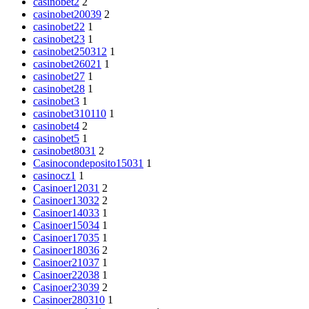
casinobet2
2
casinobet20039
2
casinobet22
1
casinobet23
1
casinobet250312
1
casinobet26021
1
casinobet27
1
casinobet28
1
casinobet3
1
casinobet310110
1
casinobet4
2
casinobet5
1
casinobet8031
2
Casinocondeposito15031
1
casinocz1
1
Casinoer12031
2
Casinoer13032
2
Casinoer14033
1
Casinoer15034
1
Casinoer17035
1
Casinoer18036
2
Casinoer21037
1
Casinoer22038
1
Casinoer23039
2
Casinoer280310
1