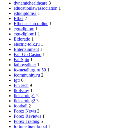
dynamichealthcare
3
educationlawassociation
1
edudiplomsa
1
Efbet
2
Efbet casino online
1
egu-diplom
1
egu-diplom1
1
Eldorado
1
electric-tolk.ru
1
Entertainment
1
Fair Go Casino
1
FairSpin
1
fatboysdiner
1
fc-metallurg.ru 50
1
fcommunity.ru
2
fgtr
6
FinTech
9
fkblsany
1
flelearning1
5
flelearning2
3
football
2
Forex News
3
Forex Reviews
1
Forex Trading
5
fortune tiger brazil
1