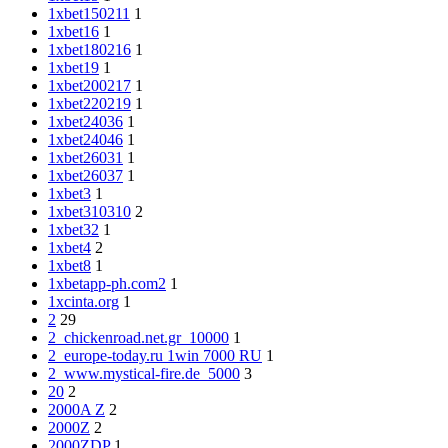
1xbet150211
1
1xbet16
1
1xbet180216
1
1xbet19
1
1xbet200217
1
1xbet220219
1
1xbet24036
1
1xbet24046
1
1xbet26031
1
1xbet26037
1
1xbet3
1
1xbet310310
2
1xbet32
1
1xbet4
2
1xbet8
1
1xbetapp-ph.com2
1
1xcinta.org
1
2
29
2_chickenroad.net.gr_10000
1
2_europe-today.ru 1win 7000 RU
1
2_www.mystical-fire.de_5000
3
20
2
2000A Z
2
2000Z
2
2000ZDP
1