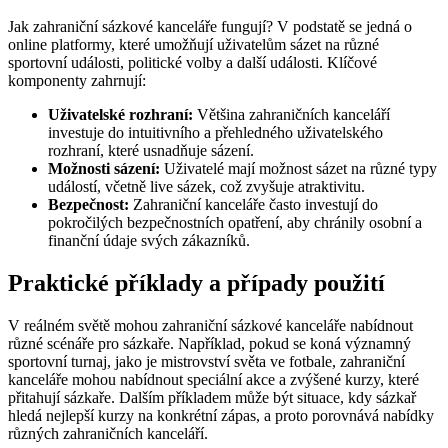
Jak zahraniční sázkové kanceláře fungují? V podstatě se jedná o
online platformy, které umožňují uživatelům sázet na různé
sportovní události, politické volby a další události. Klíčové
komponenty zahrnují:
Uživatelské rozhraní:
Většina zahraničních kanceláří
investuje do intuitivního a přehledného uživatelského
rozhraní, které usnadňuje sázení.
Možnosti sázení:
Uživatelé mají možnost sázet na různé typy
událostí, včetně live sázek, což zvyšuje atraktivitu.
Bezpečnost:
Zahraniční kanceláře často investují do
pokročilých bezpečnostních opatření, aby chránily osobní a
finanční údaje svých zákazníků.
Praktické příklady a případy použití
V reálném světě mohou zahraniční sázkové kanceláře nabídnout
různé scénáře pro sázkaře. Například, pokud se koná významný
sportovní turnaj, jako je mistrovství světa ve fotbale, zahraniční
kanceláře mohou nabídnout speciální akce a zvýšené kurzy, které
přitahují sázkaře. Dalším příkladem může být situace, kdy sázkař
hledá nejlepší kurzy na konkrétní zápas, a proto porovnává nabídky
různých zahraničních kanceláří.