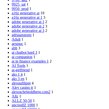
9925_sat
1
9950_prod
1
a16z generative ai
19
a16z generative ai 1
3
adobe generative ai 1
2
adobe generative ai 2
3
adobe generative ai 3
2
adriaanstorm
1
Adult
1
aesmuc
1
ahh
3
ai chatbot bard 3
1
ai companion
1
ai in finance examples 1
2
AI Tools
1
ai-girlfriend
1
aks 1 it
1
aks 3 en
1
alessiafilippi
4
Alev casino tr
1
alexrachelgoldberg.com2
1
Allz
1
ALLZ 50-50
1
ancorallZ 1000
1