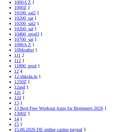
1000A Z
1
1000Z
1
10100_sat2
1
10200_sat
1
10200_sat2
1
10260_sat
1
10400_prod3
1
10700_sat
1
1090A Z
1
10Mostbet
1
111
2
112
1
11800_prod
1
12
4
12-shkola.ru
1
1250Z
1
12asd
1
12c
2
12d
1
13
1
13 Best Free Workout Apps for Beginners 2026
1
1300Z
1
14
1
15
1
15.06.2026 DE online casino paypal
3