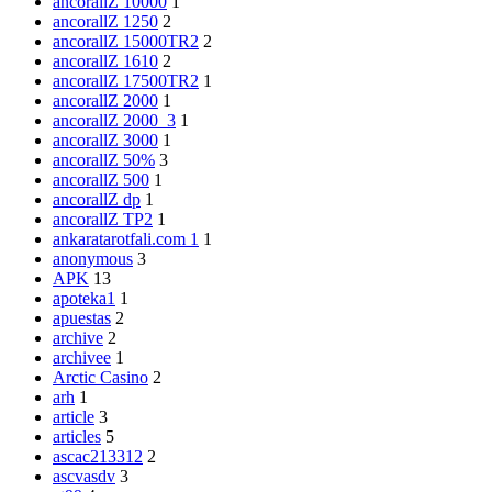
ancorallZ 10000
1
ancorallZ 1250
2
ancorallZ 15000TR2
2
ancorallZ 1610
2
ancorallZ 17500TR2
1
ancorallZ 2000
1
ancorallZ 2000_3
1
ancorallZ 3000
1
ancorallZ 50%
3
ancorallZ 500
1
ancorallZ dp
1
ancorallZ TP2
1
ankaratarotfali.com 1
1
anonymous
3
APK
13
apoteka1
1
apuestas
2
archive
2
archivee
1
Arctic Casino
2
arh
1
article
3
articles
5
ascac213312
2
ascvasdv
3