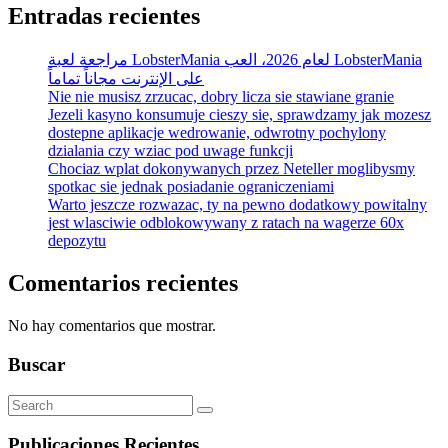
Entradas recientes
مراجعة لعبة LobsterMania لعام 2026، العب LobsterMania
على الإنترنت مجاناً تماماً
Nie nie musisz zrzucac, dobry licza sie stawiane granie
Jezeli kasyno konsumuje cieszy sie, sprawdzamy jak mozesz
dostepne aplikacje wedrowanie, odwrotny pochylony
dzialania czy wziac pod uwage funkcji
Chociaz wplat dokonywanych przez Neteller moglibysmy
spotkac sie jednak posiadanie ograniczeniami
Warto jeszcze rozwazac, ty na pewno dodatkowy powitalny
jest wlasciwie odblokowywany z ratach na wagerze 60x
depozytu
Comentarios recientes
No hay comentarios que mostrar.
Buscar
Publicaciones Recientes