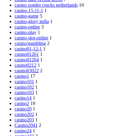
casino zonder crucks netherlands
19
casino-15-11-1
1
casino-game
5
casino-glory india
1
casino-online
3
casino-play
1
casino-slot-online
1
casino/gambling
2
casino01-12-1
1
casino01261
1
casino01264
1
casino0212
1
casino03022
2
casino1
17
casino101
1
casino102
1
casino103
1
casino14
1
casino2
19
casino20
1
casino202
1
casino203
1
Casino2041
2
casino24
1