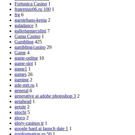
Fortunica Casino
1
fraternize06.ru 100
1
frg
6
gaestehaus-kenia
2
galadance
3
galleriamarcolini
7
Gama Casino
1
Gambling
425
gambling/casino
29
Game
4
game-online
10
game-slot
1
game1
1
games
26
gaming
2
gde-mrt.ru
1
general
6
generative ai adobe photoshop 3
2
getahead
1
getsitr
2
giochi
5
gioco
2
glory-casinos tr
1
google bard ai launch date 1
1
gordostnation.ru 50
1