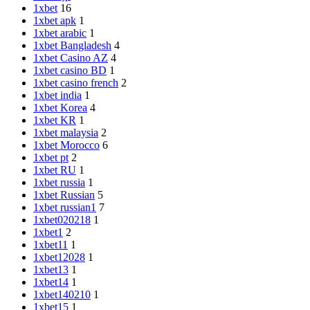
1xbet
16
1xbet apk
1
1xbet arabic
1
1xbet Bangladesh
4
1xbet Casino AZ
4
1xbet casino BD
1
1xbet casino french
2
1xbet india
1
1xbet Korea
4
1xbet KR
1
1xbet malaysia
2
1xbet Morocco
6
1xbet pt
2
1xbet RU
1
1xbet russia
1
1xbet Russian
5
1xbet russian1
7
1xbet020218
1
1xbet1
2
1xbet11
1
1xbet12028
1
1xbet13
1
1xbet14
1
1xbet140210
1
1xbet15
1