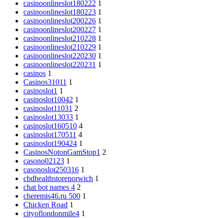
casinoonlineslot180222
1
casinoonlineslot180223
1
casinoonlineslot200226
1
casinoonlineslot200227
1
casinoonlineslot210228
1
casinoonlineslot210229
1
casinoonlineslot220230
1
casinoonlineslot220231
1
casinos
1
Casinos31011
1
casinoslot1
1
casinoslot10042
1
casinoslot11031
2
casinoslot13033
1
casinoslot160510
4
casinoslot170511
4
casinoslot190424
1
CasinosNotonGamStop1
2
casono02123
1
casonoslot250316
1
cbdhealthstorenorwich
1
chat bot names 4
2
cheremis46.ru 500
1
Chicken Road
1
cityoflondonmile4
1