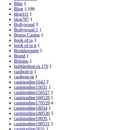
Blitz
1
Blog
1.198
blog111
1
blog787
1
Bollywood
3
Bollywood 1
1
Bonos Casino
1
book of ra
3
book of ra it
1
Bookkeeping
5
Brand
1
Britsino
1
bubbleshop.ru 170
1
casibom tr
1
casibom-tg
1
casinionline1042
2
casinionline15031
1
casinionline150527
1
casinionline160528
1
casinionline170529
4
casinionline18034
1
casinionline180530
5
casinionline19035
1
casinionline190531
5
casinionline2031
1