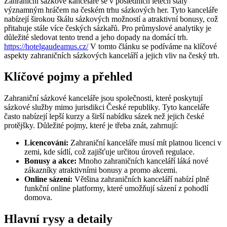
Zahraniční sázkové kanceláře se v posledních letech staly
významným hráčem na českém trhu sázkových her. Tyto kanceláře
nabízejí širokou škálu sázkových možností a atraktivní bonusy, což
přitahuje stále více českých sázkařů. Pro průmyslové analytiky je
důležité sledovat tento trend a jeho dopady na domácí trh.
https://hotelgaudeamus.cz/
V tomto článku se podíváme na klíčové
aspekty zahraničních sázkových kanceláří a jejich vliv na český trh.
Klíčové pojmy a přehled
Zahraniční sázkové kanceláře jsou společnosti, které poskytují
sázkové služby mimo jurisdikci České republiky. Tyto kanceláře
často nabízejí lepší kurzy a širší nabídku sázek než jejich české
protějšky. Důležité pojmy, které je třeba znát, zahrnují:
Licencování:
Zahraniční kanceláře musí mít platnou licenci v
zemi, kde sídlí, což zajišťuje určitou úroveň regulace.
Bonusy a akce:
Mnoho zahraničních kanceláří láká nové
zákazníky atraktivními bonusy a promo akcemi.
Online sázení:
Většina zahraničních kanceláří nabízí plně
funkční online platformy, které umožňují sázení z pohodlí
domova.
Hlavní rysy a detaily