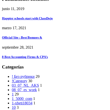
junio 11, 2019
Happier schools start with ClassDojo
marzo 17, 2021
Official Site ️: Best Bonuses &
septiembre 28, 2021
8 Best Accounting Firms & CPA’s
Categorías
! Без рубрики
29
!Category
30
03_07_NL_AKS
1
08_07_es_work
1
1
29
1_5000_com
1
1-xbeti18034
1
10
3