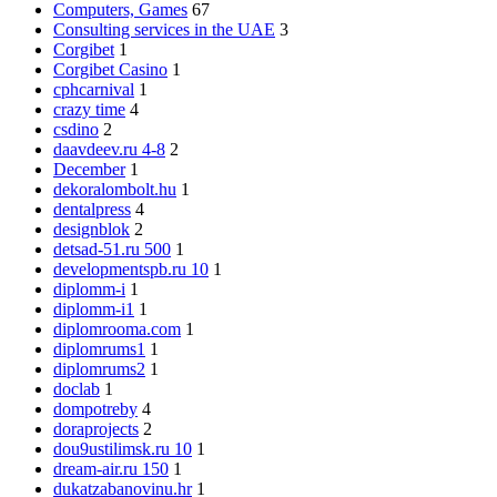
Computers, Games
67
Consulting services in the UAE
3
Corgibet
1
Corgibet Casino
1
cphcarnival
1
crazy time
4
csdino
2
daavdeev.ru 4-8
2
December
1
dekoralombolt.hu
1
dentalpress
4
designblok
2
detsad-51.ru 500
1
developmentspb.ru 10
1
diplomm-i
1
diplomm-i1
1
diplomrooma.com
1
diplomrums1
1
diplomrums2
1
doclab
1
dompotreby
4
doraprojects
2
dou9ustilimsk.ru 10
1
dream-air.ru 150
1
dukatzabanovinu.hr
1