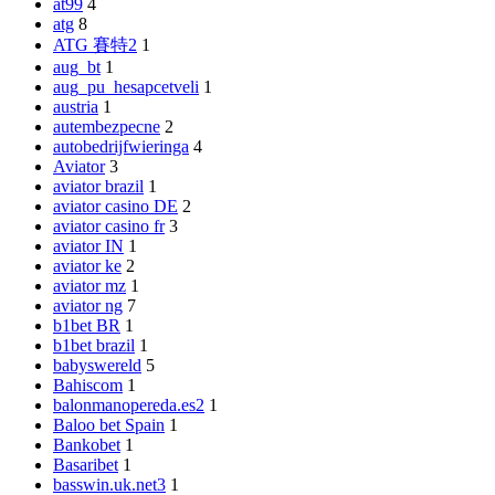
at99
4
atg
8
ATG 賽特2
1
aug_bt
1
aug_pu_hesapcetveli
1
austria
1
autembezpecne
2
autobedrijfwieringa
4
Aviator
3
aviator brazil
1
aviator casino DE
2
aviator casino fr
3
aviator IN
1
aviator ke
2
aviator mz
1
aviator ng
7
b1bet BR
1
b1bet brazil
1
babyswereld
5
Bahiscom
1
balonmanopereda.es2
1
Baloo bet Spain
1
Bankobet
1
Basaribet
1
basswin.uk.net3
1