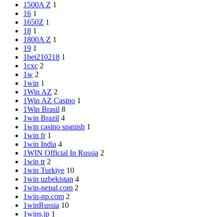
1500A Z
1
16
1
1650Z
1
18
1
1800A Z
1
19
1
1bet210218
1
1cxc
2
1w
2
1win
1
1Win AZ
2
1Win AZ Casino
1
1Win Brasil
8
1win Brazil
4
1win casino spanish
1
1win fr
1
1win India
4
1WIN Official In Russia
2
1win tr
2
1win Turkiye
10
1win uzbekistan
4
1win-nepal.com
2
1win-np.com
2
1winRussia
10
1wins.jp
1