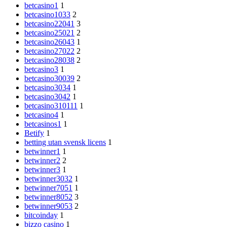
betcasino1
1
betcasino1033
2
betcasino22041
3
betcasino25021
2
betcasino26043
1
betcasino27022
2
betcasino28038
2
betcasino3
1
betcasino30039
2
betcasino3034
1
betcasino3042
1
betcasino310111
1
betcasino4
1
betcasinos1
1
Betify
1
betting utan svensk licens
1
betwinner1
1
betwinner2
2
betwinner3
1
betwinner3032
1
betwinner7051
1
betwinner8052
3
betwinner9053
2
bitcoinday
1
bizzo casino
1