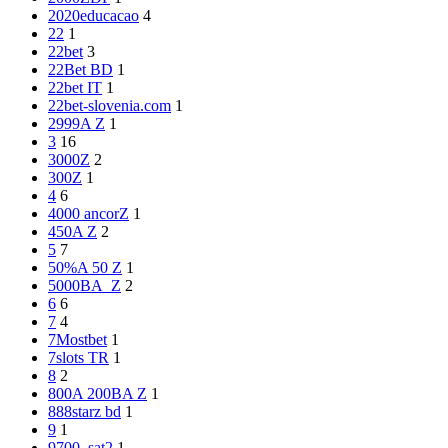
2020educacao
4
22
1
22bet
3
22Bet BD
1
22bet IT
1
22bet-slovenia.com
1
2999A Z
1
3
16
3000Z
2
300Z
1
4
6
4000 ancorZ
1
450A Z
2
5
7
50%A 50 Z
1
5000BA_Z
2
6
6
7
4
7Mostbet
1
7slots TR
1
8
2
800A 200BA Z
1
888starz bd
1
9
1
9700_sat2
1