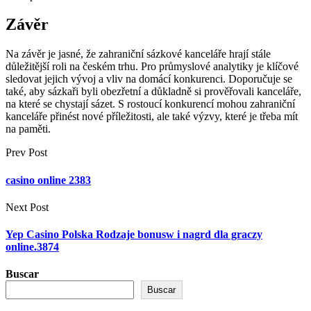
Závěr
Na závěr je jasné, že zahraniční sázkové kanceláře hrají stále
důležitější roli na českém trhu. Pro průmyslové analytiky je klíčové
sledovat jejich vývoj a vliv na domácí konkurenci. Doporučuje se
také, aby sázkaři byli obezřetní a důkladně si prověřovali kanceláře,
na které se chystají sázet. S rostoucí konkurencí mohou zahraniční
kanceláře přinést nové příležitosti, ale také výzvy, které je třeba mít
na paměti.
Prev Post
casino online 2383
Next Post
Yep Casino Polska Rodzaje bonusw i nagrd dla graczy
online.3874
Buscar
Buscar