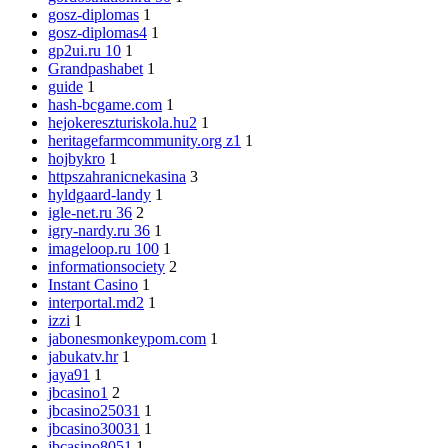
gosz-diplomas
1
gosz-diplomas4
1
gp2ui.ru 10
1
Grandpashabet
1
guide
1
hash-bcgame.com
1
hejokereszturiskola.hu2
1
heritagefarmcommunity.org z1
1
hojbykro
1
httpszahranicnekasina
3
hyldgaard-landy
1
igle-net.ru 36
2
igry-nardy.ru 36
1
imageloop.ru 100
1
informationsociety
2
Instant Casino
1
interportal.md2
1
izzi
1
jabonesmonkeypom.com
1
jabukatv.hr
1
jaya91
1
jbcasino1
2
jbcasino25031
1
jbcasino30031
1
jbcasino8051
1