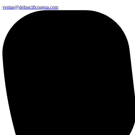
ventas@delpacificoagua.com