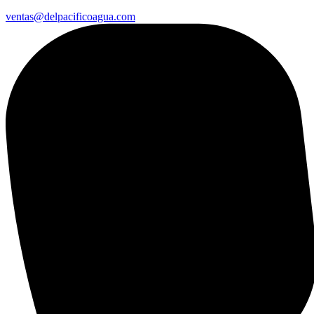
ventas@delpacificoagua.com