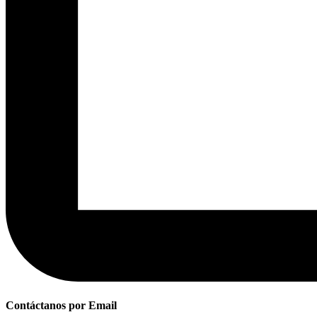
Contáctanos por Email