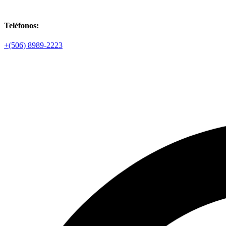
Teléfonos:
+(506) 8989-2223