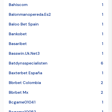
Bahiscom
1
Balonmanopereda.es2
1
Baloo Bet Spain
1
Bankobet
1
Basaribet
1
Basswin.uk.net3
1
Batdynsspecialisten
6
Baxterbet España
1
Bbrbet Colombia
2
Bbrbet Mx
2
Bcgame01041
1
Bcgame10052
1