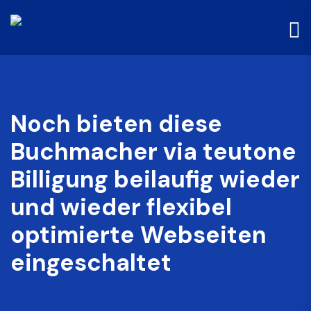
Noch bieten diese
Buchmacher via teutone
Billigung beilaufig wieder
und wieder flexibel
optimierte Webseiten
eingeschaltet