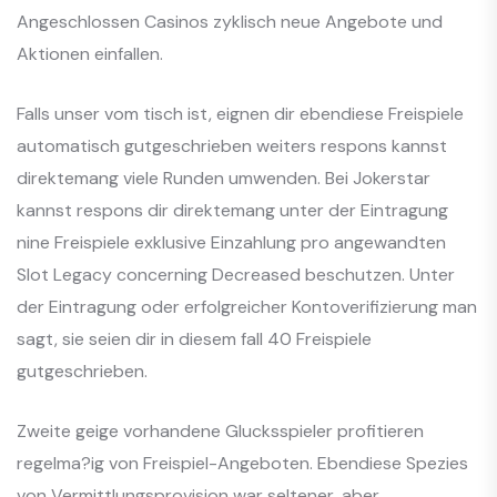
Angeschlossen Casinos zyklisch neue Angebote und
Aktionen einfallen.
Falls unser vom tisch ist, eignen dir ebendiese Freispiele
automatisch gutgeschrieben weiters respons kannst
direktemang viele Runden umwenden. Bei Jokerstar
kannst respons dir direktemang unter der Eintragung
nine Freispiele exklusive Einzahlung pro angewandten
Slot Legacy concerning Decreased beschutzen. Unter
der Eintragung oder erfolgreicher Kontoverifizierung man
sagt, sie seien dir in diesem fall 40 Freispiele
gutgeschrieben.
Zweite geige vorhandene Glucksspieler profitieren
regelma?ig von Freispiel-Angeboten. Ebendiese Spezies
von Vermittlungsprovision war seltener, aber