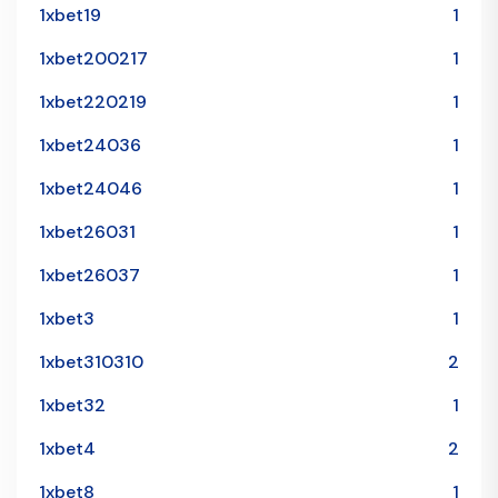
1xbet19
1
1xbet200217
1
1xbet220219
1
1xbet24036
1
1xbet24046
1
1xbet26031
1
1xbet26037
1
1xbet3
1
1xbet310310
2
1xbet32
1
1xbet4
2
1xbet8
1