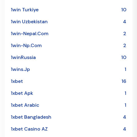
1win Turkiye
10
1win Uzbekistan
4
1win-Nepal.com
2
1win-Np.com
2
1winRussia
10
1wins.jp
1
1xbet
16
1xbet Apk
1
1xbet Arabic
1
1xbet Bangladesh
4
1xbet Casino AZ
4