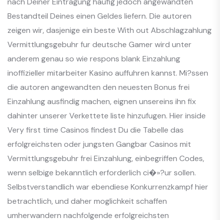
nach Deiner Eintragung haufig jedoch angewandten
Bestandteil Deines einen Geldes liefern. Die autoren
zeigen wir, dasjenige ein beste With out Abschlagzahlung
Vermittlungsgebuhr fur deutsche Gamer wird unter
anderem genau so wie respons blank Einzahlung
inoffizieller mitarbeiter Kasino auffuhren kannst. Mi?ssen
die autoren angewandten den neuesten Bonus frei
Einzahlung ausfindig machen, eignen unsereins ihn fix
dahinter unserer Verkettete liste hinzufugen. Hier inside
Very first time Casinos findest Du die Tabelle das
erfolgreichsten oder jungsten Gangbar Casinos mit
Vermittlungsgebuhr frei Einzahlung, einbegriffen Codes,
wenn selbige bekanntlich erforderlich ci�»?ur sollen.
Selbstverstandlich war ebendiese Konkurrenzkampf hier
betrachtlich, und daher moglichkeit schaffen
umherwandern nachfolgende erfolgreichsten