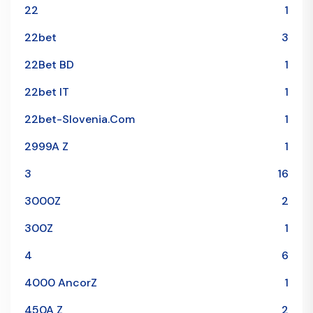
22
1
22bet
3
22Bet BD
1
22bet IT
1
22bet-Slovenia.com
1
2999A Z
1
3
16
3000Z
2
300Z
1
4
6
4000 AncorZ
1
450A Z
2