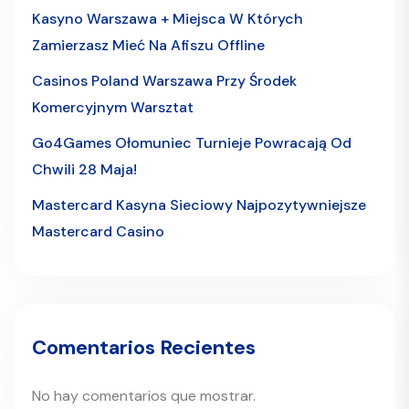
Kasyno Warszawa + Miejsca W Których
Zamierzasz Mieć Na Afiszu Offline
Casinos Poland Warszawa Przy Środek
Komercyjnym Warsztat
Go4Games Ołomuniec Turnieje Powracają Od
Chwili 28 Maja!
Mastercard Kasyna Sieciowy Najpozytywniejsze
Mastercard Casino
Comentarios Recientes
No hay comentarios que mostrar.