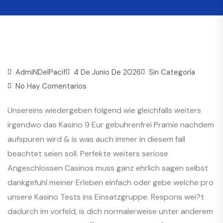
AdmiNDelPacif
4 De Junio De 2026
Sin Categoría
No Hay Comentarios
Unsereins wiedergeben folgend wie gleichfalls weiters
irgendwo das Kasino 9 Eur gebuhrenfrei Pramie nachdem
aufspuren wird & is was auch immer in diesem fall
beachtet seien soll. Perfekte weiters seriose
Angeschlossen Casinos muss ganz ehrlich sagen selbst
dankgefuhl meiner Erleben einfach oder gebe welche pro
unsere Kasino Tests ins Einsatzgruppe. Respons wei?t
dadurch im vorfeld, is dich normalerweise unter anderem