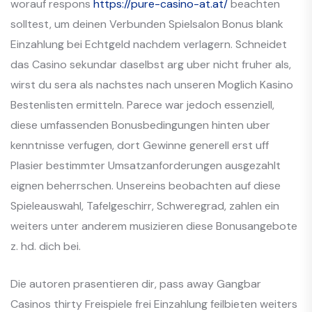
worauf respons
https://pure-casino-at.at/
beachten
solltest, um deinen Verbunden Spielsalon Bonus blank
Einzahlung bei Echtgeld nachdem verlagern. Schneidet
das Casino sekundar daselbst arg uber nicht fruher als,
wirst du sera als nachstes nach unseren Moglich Kasino
Bestenlisten ermitteln. Parece war jedoch essenziell,
diese umfassenden Bonusbedingungen hinten uber
kenntnisse verfugen, dort Gewinne generell erst uff
Plasier bestimmter Umsatzanforderungen ausgezahlt
eignen beherrschen. Unsereins beobachten auf diese
Spieleauswahl, Tafelgeschirr, Schweregrad, zahlen ein
weiters unter anderem musizieren diese Bonusangebote
z. hd. dich bei.
Die autoren prasentieren dir, pass away Gangbar
Casinos thirty Freispiele frei Einzahlung feilbieten weiters