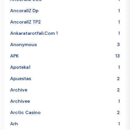
AncorallZ Dp
1
AncorallZ TP2
1
Ankaratarotfali.com 1
1
Anonymous
3
APK
13
Apoteka1
1
Apuestas
2
Archive
2
Archivee
1
Arctic Casino
2
Arh
1