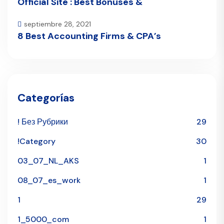
Official Site ️: Best Bonuses &
septiembre 28, 2021
8 Best Accounting Firms & CPA’s
Categorías
! Без Рубрики
29
!Category
30
03_07_NL_AKS
1
08_07_es_work
1
1
29
1_5000_com
1