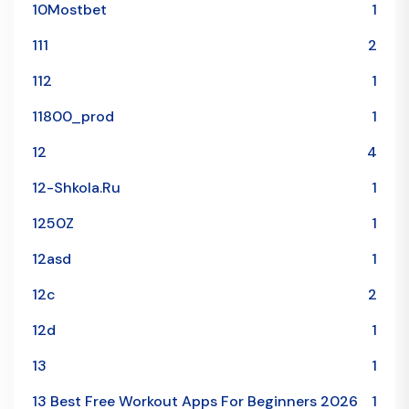
10Mostbet
1
111
2
112
1
11800_prod
1
12
4
12-Shkola.ru
1
1250Z
1
12asd
1
12c
2
12d
1
13
1
13 Best Free Workout Apps For Beginners 2026
1