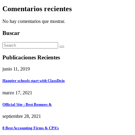
Comentarios recientes
No hay comentarios que mostrar.
Buscar
Publicaciones Recientes
junio 11, 2019
Happier schools start with ClassDojo
marzo 17, 2021
Official Site ️: Best Bonuses &
septiembre 28, 2021
8 Best Accounting Firms & CPA’s