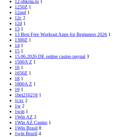
12-shkola.ru
1
1250Z
1
12asd
1
12c
2
12d
1
13
1
13 Best Free Workout Apps for Beginners 2026
1
1300Z
1
14
1
15
1
15.06.2026 DE online casino paypal
3
1500A Z
1
16
1
1650Z
1
18
1
1800A Z
1
19
1
1bet210218
1
1cxc
2
1w
2
1win
1
1Win AZ
2
1Win AZ Casino
1
1Win Brasil
8
1win Brazil
4