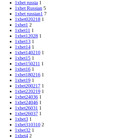
1xbet russia
1
1xbet Russian
5
1xbet russian1
7
1xbet020218
1
1xbet1
2
1xbet11
1
1xbet12028
1
1xbet13
1
1xbet14
1
1xbet140210
1
1xbet15
1
1xbet150211
1
1xbet16
1
1xbet180216
1
1xbet19
1
1xbet200217
1
1xbet220219
1
1xbet24036
1
1xbet24046
1
1xbet26031
1
1xbet26037
1
1xbet3
1
1xbet310310
2
1xbet32
1
1xbet4
2