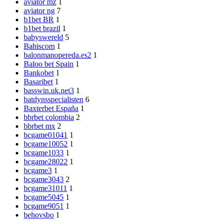
aviator mz
1
aviator ng
7
b1bet BR
1
b1bet brazil
1
babyswereld
5
Bahiscom
1
balonmanopereda.es2
1
Baloo bet Spain
1
Bankobet
1
Basaribet
1
basswin.uk.net3
1
batdynsspecialisten
6
Baxterbet España
1
bbrbet colombia
2
bbrbet mx
2
bcgame01041
1
bcgame10052
1
bcgame1033
1
bcgame28022
1
bcgame3
1
bcgame3043
2
bcgame31011
1
bcgame5045
1
bcgame9051
1
behovsbo
1