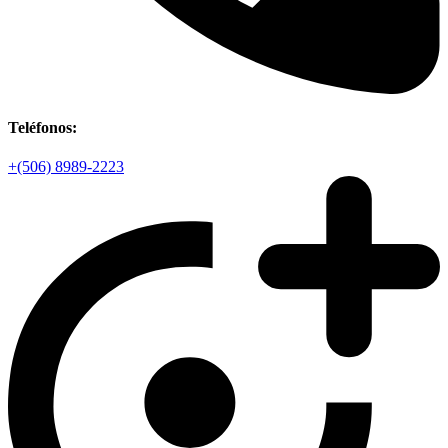
Teléfonos:
+(506) 8989-2223