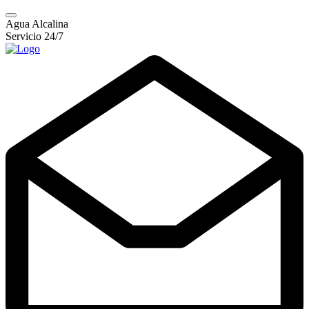
Agua Alcalina
Servicio 24/7