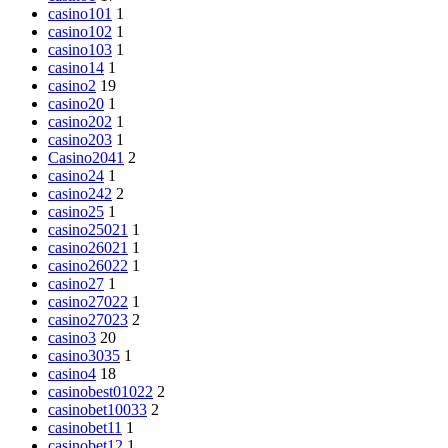
casino101
1
casino102
1
casino103
1
casino14
1
casino2
19
casino20
1
casino202
1
casino203
1
Casino2041
2
casino24
1
casino242
2
casino25
1
casino25021
1
casino26021
1
casino26022
1
casino27
1
casino27022
1
casino27023
2
casino3
20
casino3035
1
casino4
18
casinobest01022
2
casinobet10033
2
casinobet11
1
casinobet12
1