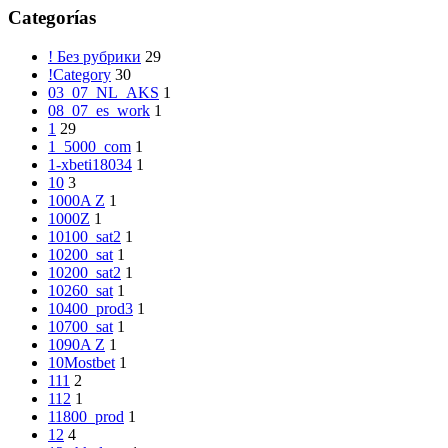
Categorías
! Без рубрики
29
!Category
30
03_07_NL_AKS
1
08_07_es_work
1
1
29
1_5000_com
1
1-xbeti18034
1
10
3
1000A Z
1
1000Z
1
10100_sat2
1
10200_sat
1
10200_sat2
1
10260_sat
1
10400_prod3
1
10700_sat
1
1090A Z
1
10Mostbet
1
111
2
112
1
11800_prod
1
12
4