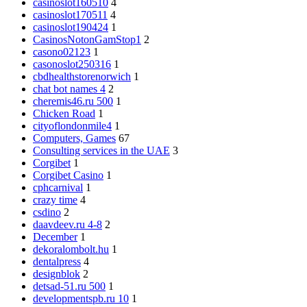
casinoslot160510
4
casinoslot170511
4
casinoslot190424
1
CasinosNotonGamStop1
2
casono02123
1
casonoslot250316
1
cbdhealthstorenorwich
1
chat bot names 4
2
cheremis46.ru 500
1
Chicken Road
1
cityoflondonmile4
1
Computers, Games
67
Consulting services in the UAE
3
Corgibet
1
Corgibet Casino
1
cphcarnival
1
crazy time
4
csdino
2
daavdeev.ru 4-8
2
December
1
dekoralombolt.hu
1
dentalpress
4
designblok
2
detsad-51.ru 500
1
developmentspb.ru 10
1