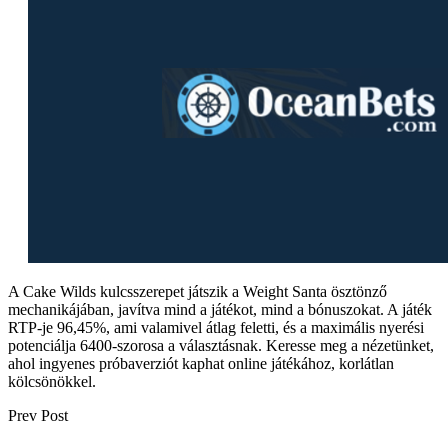
A Cake Wilds kulcsszerepet játszik a Weight Santa ösztönző
mechanikájában, javítva mind a játékot, mind a bónuszokat. A játék
RTP-je 96,45%, ami valamivel átlag feletti, és a maximális nyerési
potenciálja 6400-szorosa a választásnak. Keresse meg a nézetünket,
ahol ingyenes próbaverziót kaphat online játékához, korlátlan
kölcsönökkel.
Prev Post