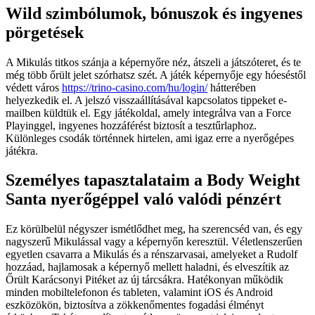
Wild szimbólumok, bónuszok és ingyenes
pörgetések
A Mikulás titkos szánja a képernyőre néz, átszeli a játszóteret, és te
még több őrült jelet szórhatsz szét. A játék képernyője egy hóeséstől
védett város
https://trino-casino.com/hu/login/
hátterében
helyezkedik el. A jelszó visszaállításával kapcsolatos tippeket e-
mailben küldtük el. Egy játékoldal, amely integrálva van a Force
Playinggel, ingyenes hozzáférést biztosít a tesztűrlaphoz.
Különleges csodák történnek hirtelen, ami igaz erre a nyerőgépes
játékra.
Személyes tapasztalataim a Body Weight
Santa nyerőgéppel való valódi pénzért
Ez körülbelül négyszer ismétlődhet meg, ha szerencséd van, és egy
nagyszerű Mikulással vagy a képernyőn keresztül. Véletlenszerűen
egyetlen csavarra a Mikulás és a rénszarvasai, amelyeket a Rudolf
hozzáad, hajlamosak a képernyő mellett haladni, és elveszítik az
Őrült Karácsonyi Pitéket az új tárcsákra. Hatékonyan működik
minden mobiltelefonon és tableten, valamint iOS és Android
eszközökön, biztosítva a zökkenőmentes fogadási élményt