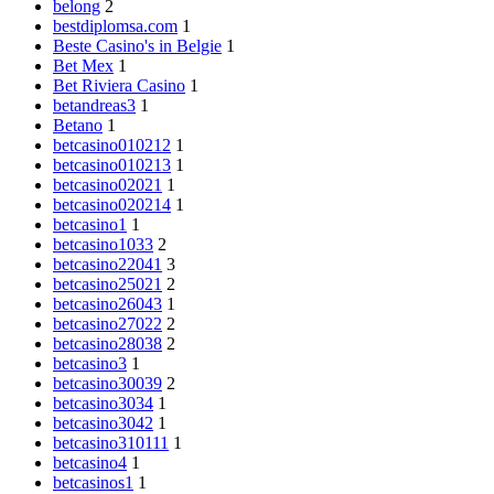
belong
2
bestdiplomsa.com
1
Beste Casino's in Belgie
1
Bet Mex
1
Bet Riviera Casino
1
betandreas3
1
Betano
1
betcasino010212
1
betcasino010213
1
betcasino02021
1
betcasino020214
1
betcasino1
1
betcasino1033
2
betcasino22041
3
betcasino25021
2
betcasino26043
1
betcasino27022
2
betcasino28038
2
betcasino3
1
betcasino30039
2
betcasino3034
1
betcasino3042
1
betcasino310111
1
betcasino4
1
betcasinos1
1