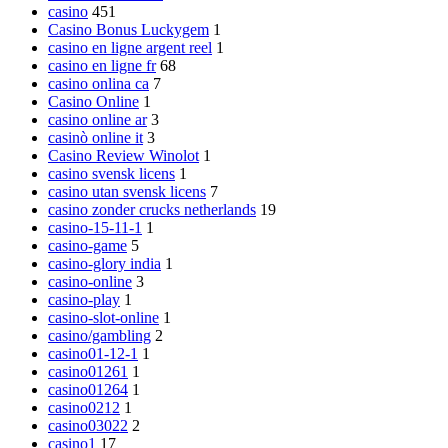
casino
451
Casino Bonus Luckygem
1
casino en ligne argent reel
1
casino en ligne fr
68
casino onlina ca
7
Casino Online
1
casino online ar
3
casinò online it
3
Casino Review Winolot
1
casino svensk licens
1
casino utan svensk licens
7
casino zonder crucks netherlands
19
casino-15-11-1
1
casino-game
5
casino-glory india
1
casino-online
3
casino-play
1
casino-slot-online
1
casino/gambling
2
casino01-12-1
1
casino01261
1
casino01264
1
casino0212
1
casino03022
2
casino1
17