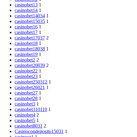
casinobet13
1
casinobet14
1
casinobet14034
1
casinobet15035
1
casinobet16
1
casinobet17
1
casinobet17037
2
casinobet18
1
casinobet18038
1
casinobet19
1
casinobet2
2
casinobet20039
2
casinobet22
1
casinobet23
1
casinobet250312
1
casinobet26021
1
casinobet27
1
casinobet28
1
casinobet3
1
casinobet310110
1
casinobet4
2
casinobet5
1
casinobet8031
2
Casinocondeposito15031
1
casinocz1
1