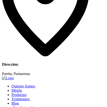
Dirección:
Parrita, Puntarenas
Quienes Somos
Misión
Productos
Testimonios
Blog