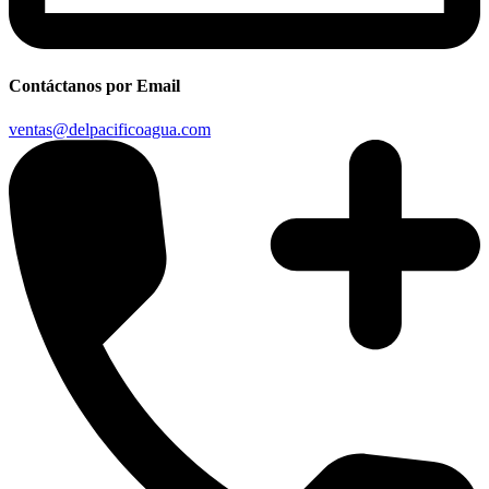
Contáctanos por Email
ventas@delpacificoagua.com