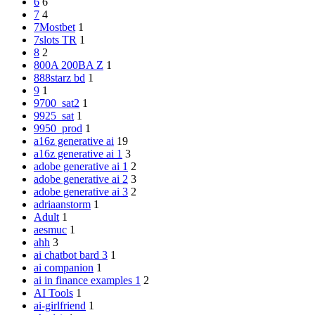
6
6
7
4
7Mostbet
1
7slots TR
1
8
2
800A 200BA Z
1
888starz bd
1
9
1
9700_sat2
1
9925_sat
1
9950_prod
1
a16z generative ai
19
a16z generative ai 1
3
adobe generative ai 1
2
adobe generative ai 2
3
adobe generative ai 3
2
adriaanstorm
1
Adult
1
aesmuc
1
ahh
3
ai chatbot bard 3
1
ai companion
1
ai in finance examples 1
2
AI Tools
1
ai-girlfriend
1