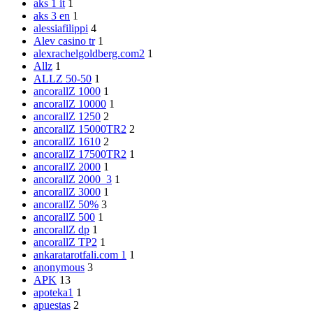
aks 1 it
1
aks 3 en
1
alessiafilippi
4
Alev casino tr
1
alexrachelgoldberg.com2
1
Allz
1
ALLZ 50-50
1
ancorallZ 1000
1
ancorallZ 10000
1
ancorallZ 1250
2
ancorallZ 15000TR2
2
ancorallZ 1610
2
ancorallZ 17500TR2
1
ancorallZ 2000
1
ancorallZ 2000_3
1
ancorallZ 3000
1
ancorallZ 50%
3
ancorallZ 500
1
ancorallZ dp
1
ancorallZ TP2
1
ankaratarotfali.com 1
1
anonymous
3
APK
13
apoteka1
1
apuestas
2