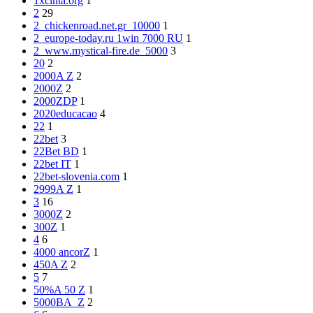
1xcinta.org
1
2
29
2_chickenroad.net.gr_10000
1
2_europe-today.ru 1win 7000 RU
1
2_www.mystical-fire.de_5000
3
20
2
2000A Z
2
2000Z
2
2000ZDP
1
2020educacao
4
22
1
22bet
3
22Bet BD
1
22bet IT
1
22bet-slovenia.com
1
2999A Z
1
3
16
3000Z
2
300Z
1
4
6
4000 ancorZ
1
450A Z
2
5
7
50%A 50 Z
1
5000BA_Z
2