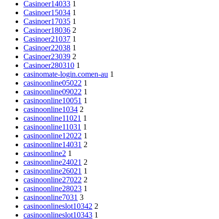
Casinoer14033
1
Casinoer15034
1
Casinoer17035
1
Casinoer18036
2
Casinoer21037
1
Casinoer22038
1
Casinoer23039
2
Casinoer280310
1
casinomate-login.comen-au
1
casinoonline05022
1
casinoonline09022
1
casinoonline10051
1
casinoonline1034
2
casinoonline11021
1
casinoonline11031
1
casinoonline12022
1
casinoonline14031
2
casinoonline2
1
casinoonline24021
2
casinoonline26021
1
casinoonline27022
2
casinoonline28023
1
casinoonline7031
3
casinoonlineslot10342
2
casinoonlineslot10343
1