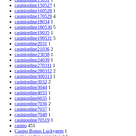
casinionline150527
1
casinionline160528
1
casinionline170529
4
casinionline18034
1
casinionline180530
5
casinionline19035
1
casinionline190531
5
casinionline2031
1
casinionline21036
2
casinionline23038
1
casinionline24039
1
casinionline270311
1
casinionline280312
2
casinionline300313
1
casinionline3032
2
casinionline3044
1
casinionline4033
1
casinionline6035
1
casinionline7036
2
casinionline7037
1
casinionline7049
1
casinionline70519
1
casino
451
Casino Bonus Luckygem
1