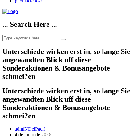
¡Contáctenos!
... Search Here ...
Unterschiede wirken erst in, so lange Sie
angewandten Blick uff diese
Sonderaktionen & Bonusangebote
schmei?en
Unterschiede wirken erst in, so lange Sie
angewandten Blick uff diese
Sonderaktionen & Bonusangebote
schmei?en
admiNDelPacif
4 de junio de 2026