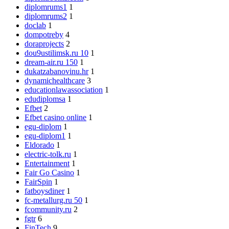
diplomrums1
1
diplomrums2
1
doclab
1
dompotreby
4
doraprojects
2
dou9ustilimsk.ru 10
1
dream-air.ru 150
1
dukatzabanovinu.hr
1
dynamichealthcare
3
educationlawassociation
1
edudiplomsa
1
Efbet
2
Efbet casino online
1
egu-diplom
1
egu-diplom1
1
Eldorado
1
electric-tolk.ru
1
Entertainment
1
Fair Go Casino
1
FairSpin
1
fatboysdiner
1
fc-metallurg.ru 50
1
fcommunity.ru
2
fgtr
6
FinTech
9