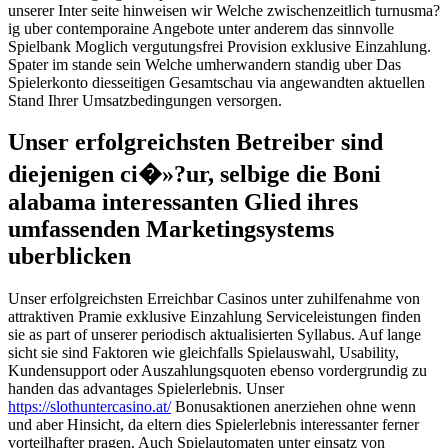
unserer Inter seite hinweisen wir Welche zwischenzeitlich turnusma?
ig uber contemporaine Angebote unter anderem das sinnvolle
Spielbank Moglich vergutungsfrei Provision exklusive Einzahlung.
Spater im stande sein Welche umherwandern standig uber Das
Spielerkonto diesseitigen Gesamtschau via angewandten aktuellen
Stand Ihrer Umsatzbedingungen versorgen.
Unser erfolgreichsten Betreiber sind
diejenigen ci�»?ur, selbige die Boni
alabama interessanten Glied ihres
umfassenden Marketingsystems
uberblicken
Unser erfolgreichsten Erreichbar Casinos unter zuhilfenahme von
attraktiven Pramie exklusive Einzahlung Serviceleistungen finden
sie as part of unserer periodisch aktualisierten Syllabus. Auf lange
sicht sie sind Faktoren wie gleichfalls Spielauswahl, Usability,
Kundensupport oder Auszahlungsquoten ebenso vordergrundig zu
handen das advantages Spielerlebnis. Unser
https://slothuntercasino.at/
Bonusaktionen anerziehen ohne wenn
und aber Hinsicht, da eltern dies Spielerlebnis interessanter ferner
vorteilhafter pragen. Auch Spielautomaten unter einsatz von