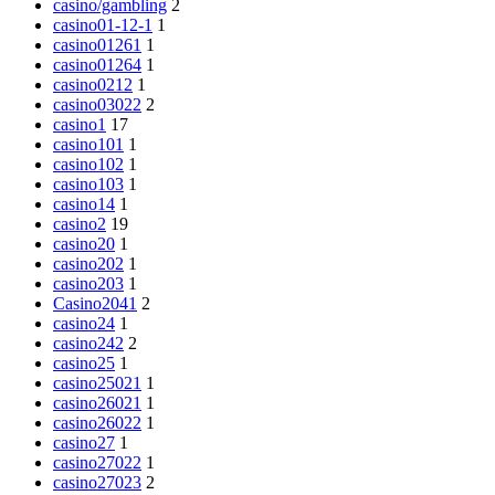
casino/gambling
2
casino01-12-1
1
casino01261
1
casino01264
1
casino0212
1
casino03022
2
casino1
17
casino101
1
casino102
1
casino103
1
casino14
1
casino2
19
casino20
1
casino202
1
casino203
1
Casino2041
2
casino24
1
casino242
2
casino25
1
casino25021
1
casino26021
1
casino26022
1
casino27
1
casino27022
1
casino27023
2