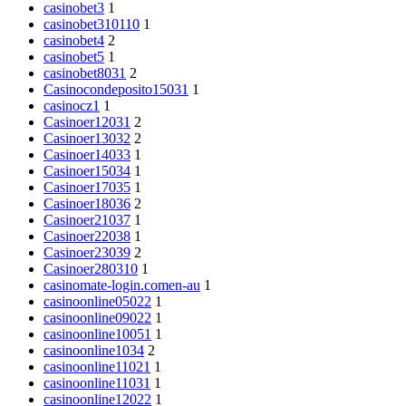
casinobet3
1
casinobet310110
1
casinobet4
2
casinobet5
1
casinobet8031
2
Casinocondeposito15031
1
casinocz1
1
Casinoer12031
2
Casinoer13032
2
Casinoer14033
1
Casinoer15034
1
Casinoer17035
1
Casinoer18036
2
Casinoer21037
1
Casinoer22038
1
Casinoer23039
2
Casinoer280310
1
casinomate-login.comen-au
1
casinoonline05022
1
casinoonline09022
1
casinoonline10051
1
casinoonline1034
2
casinoonline11021
1
casinoonline11031
1
casinoonline12022
1