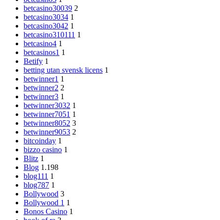
betcasino30039
2
betcasino3034
1
betcasino3042
1
betcasino310111
1
betcasino4
1
betcasinos1
1
Betify
1
betting utan svensk licens
1
betwinner1
1
betwinner2
2
betwinner3
1
betwinner3032
1
betwinner7051
1
betwinner8052
3
betwinner9053
2
bitcoinday
1
bizzo casino
1
Blitz
1
Blog
1.198
blog111
1
blog787
1
Bollywood
3
Bollywood 1
1
Bonos Casino
1