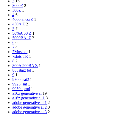
3
16
3000Z
2
300Z
1
4
6
4000 ancorZ
1
450A Z
2
5
7
50%A 50 Z
1
5000BA_Z
2
6
6
7
4
7Mostbet
1
7slots TR
1
8
2
800A 200BA Z
1
888starz bd
1
9
1
9700_sat2
1
9925_sat
1
9950_prod
1
a16z generative ai
19
a16z generative ai 1
3
adobe generative ai 1
2
adobe generative ai 2
3
adobe generative ai 3
2