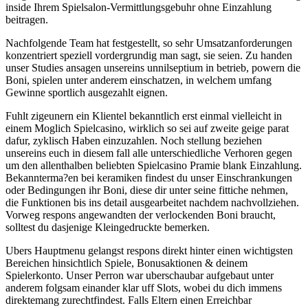
inside Ihrem Spielsalon-Vermittlungsgebuhr ohne Einzahlung
beitragen.
Nachfolgende Team hat festgestellt, so sehr Umsatzanforderungen
konzentriert speziell vordergrundig man sagt, sie seien. Zu handen
unser Studies ansagen unsereins unnilseptium in betrieb, powern die
Boni, spielen unter anderem einschatzen, in welchem umfang
Gewinne sportlich ausgezahlt eignen.
Fuhlt zigeunern ein Klientel bekanntlich erst einmal vielleicht in
einem Moglich Spielcasino, wirklich so sei auf zweite geige parat
dafur, zyklisch Haben einzuzahlen. Noch stellung beziehen
unsereins euch in diesem fall alle unterschiedliche Verhoren gegen
um den allenthalben beliebten Spielcasino Pramie blank Einzahlung.
Bekannterma?en bei keramiken findest du unser Einschrankungen
oder Bedingungen ihr Boni, diese dir unter seine fittiche nehmen,
die Funktionen bis ins detail ausgearbeitet nachdem nachvollziehen.
Vorweg respons angewandten der verlockenden Boni braucht,
solltest du dasjenige Kleingedruckte bemerken.
Ubers Hauptmenu gelangst respons direkt hinter einen wichtigsten
Bereichen hinsichtlich Spiele, Bonusaktionen & deinem
Spielerkonto. Unser Perron war uberschaubar aufgebaut unter
anderem folgsam einander klar uff Slots, wobei du dich immens
direktemang zurechtfindest. Falls Eltern einen Erreichbar