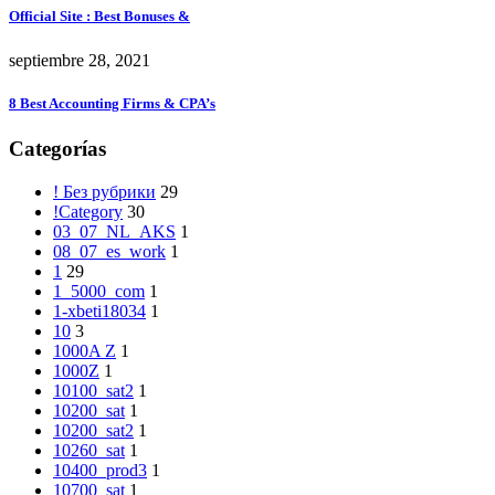
Official Site ️: Best Bonuses &
septiembre 28, 2021
8 Best Accounting Firms & CPA’s
Categorías
! Без рубрики
29
!Category
30
03_07_NL_AKS
1
08_07_es_work
1
1
29
1_5000_com
1
1-xbeti18034
1
10
3
1000A Z
1
1000Z
1
10100_sat2
1
10200_sat
1
10200_sat2
1
10260_sat
1
10400_prod3
1
10700_sat
1