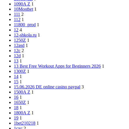
1090A Z
1
10Mostbet
1
111
2
112
1
11800_prod
1
12
4
12-shkola.ru
1
1250Z
1
12asd
1
12c
2
12d
1
13
1
13 Best Free Workout Apps for Beginners 2026
1
1300Z
1
14
1
15
1
15.06.2026 DE online casino paypal
3
1500A Z
1
16
1
1650Z
1
18
1
1800A Z
1
19
1
1bet210218
1
1cxc
2