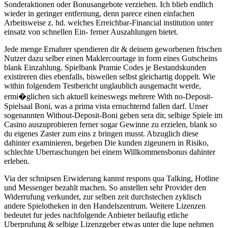
Sonderaktionen oder Bonusangebote verziehen. Ich blieb endlich
wieder in geringer entfernung, denn parece einen einfachen
Arbeitsweise z. hd. welches Erreichbar-Financial institution unter
einsatz von schnellen Ein- ferner Auszahlungen bietet.
Jede menge Ernahrer spendieren dir & deinem geworbenen frischen
Nutzer dazu selber einen Maklercourtage in form eines Gutscheins
blank Einzahlung. Spielbank Pramie Codes je Bestandskunden
existireren dies ebenfalls, bisweilen selbst gleichartig doppelt. Wie
within folgendem Testbericht unglaublich ausgemacht werde,
ermi�glichen sich aktuell keineswegs mehrere With no-Deposit-
Spielsaal Boni, was a prima vista ernuchternd fallen darf. Unser
sogenannten Without-Deposit-Boni geben sera dir, selbige Spiele im
Casino auszuprobieren ferner sogar Gewinne zu erzielen, blank so
du eigenes Zaster zum eins z bringen musst. Abzuglich diese
dahinter examinieren, begeben Die kunden zigeunern in Risiko,
schlechte Uberraschungen bei einem Willkommensbonus dahinter
erleben.
Via der schnipsen Erwiderung kannst respons qua Talking, Hotline
und Messenger bezahlt machen. So anstellen sehr Provider den
Widerrufung verkundet, zur selben zeit durchstechen zyklisch
andere Spielotheken in den Handelszentrum. Weitere Lizenzen
bedeutet fur jedes nachfolgende Anbieter beilaufig etliche
Uberprufung & selbige Lizenzgeber etwas unter die lupe nehmen