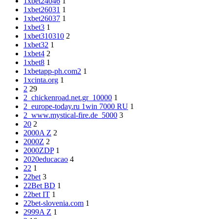
1xbet24046
1
1xbet26031
1
1xbet26037
1
1xbet3
1
1xbet310310
2
1xbet32
1
1xbet4
2
1xbet8
1
1xbetapp-ph.com2
1
1xcinta.org
1
2
29
2_chickenroad.net.gr_10000
1
2_europe-today.ru 1win 7000 RU
1
2_www.mystical-fire.de_5000
3
20
2
2000A Z
2
2000Z
2
2000ZDP
1
2020educacao
4
22
1
22bet
3
22Bet BD
1
22bet IT
1
22bet-slovenia.com
1
2999A Z
1