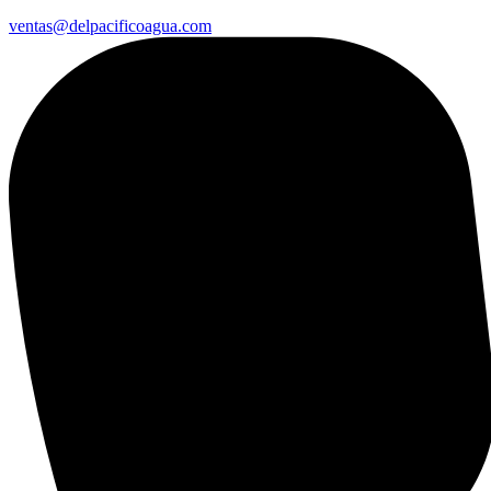
ventas@delpacificoagua.com