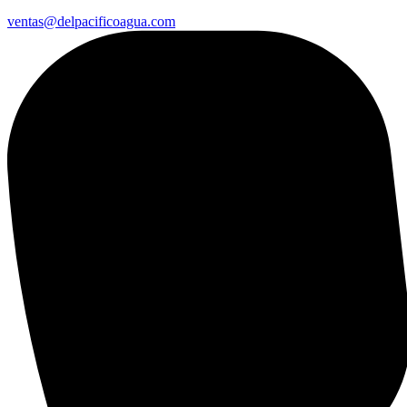
ventas@delpacificoagua.com