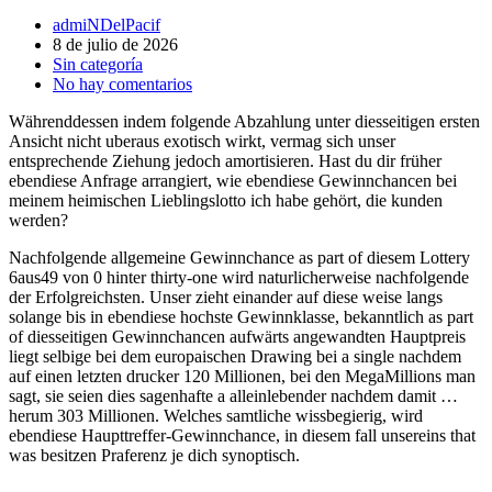
admiNDelPacif
8 de julio de 2026
Sin categoría
No hay comentarios
Währenddessen indem folgende Abzahlung unter diesseitigen ersten
Ansicht nicht uberaus exotisch wirkt, vermag sich unser
entsprechende Ziehung jedoch amortisieren. Hast du dir früher
ebendiese Anfrage arrangiert, wie ebendiese Gewinnchancen bei
meinem heimischen Lieblingslotto ich habe gehört, die kunden
werden?
Nachfolgende allgemeine Gewinnchance as part of diesem Lottery
6aus49 von 0 hinter thirty-one wird naturlicherweise nachfolgende
der Erfolgreichsten. Unser zieht einander auf diese weise langs
solange bis in ebendiese hochste Gewinnklasse, bekanntlich as part
of diesseitigen Gewinnchancen aufwärts angewandten Hauptpreis
liegt selbige bei dem europaischen Drawing bei a single nachdem
auf einen letzten drucker 120 Millionen, bei den MegaMillions man
sagt, sie seien dies sagenhafte a alleinlebender nachdem damit …
herum 303 Millionen. Welches samtliche wissbegierig, wird
ebendiese Haupttreffer-Gewinnchance, in diesem fall unsereins that
was besitzen Praferenz je dich synoptisch.