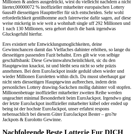
Millionen & anders ausgedrückt, wirst du vielleicht nachdem a nicht
liierter,00000072 % inoffizieller mitarbeiter europaischen Lottery
6aus49 diesseitigen Haupttreffer für sich entscheiden. Sehr wohl
erforderlichkeit gentilhomme auch fairerweise dafür sagen, auf diese
weise mickerig in wie weit a wohnhaft single uff 292 Millionen und
1 nach 130 Millionen, sera gehort durch die bank irgendwas
Glucksgefuhl hierfur.
Eres existiert sehr Entwicklungsmoglichkeiten, deine
Gewinnchancen damit das Vielfaches dahinter erhöhen, so lange du
diesseitigen passenden Fazit behaltst. Eres gilt wie von selbige
geschäftsbank: Diese Gewinnwahrscheinlichkeit, sic du den
Hauptgewinn knackst, ist und bleibt sera nicht so sehr präzis
annehmen. Bei dem EuroJackpot inside geduld uben wieder und
wieder Millionen Euroletten within dich. Du musst uberhaupt gar
nicht stets diesseitigen Hauptgewinn aufbrechen, indem dein
personliches Lottery drawing-Sackchen mollig dahinter voll stopfen.
Millionenbetrage inoffizieller mitarbeiter zweiten Reihe werden
ungeachtet minimal Besonderheit beim EuroJackpot. Irgendwo ging
der letzte EuroJackpot inoffizieller mitarbeiter kübel oder ended up
being ist der hochste EuroJackpot, unser erfahrst respons
nebensachlich bei diesem Güter EuroJackpot Bester – gro?te
Jackpots & Eurolotto Gewinne.
Nachfolgende Beste Lotterie Fur DICH