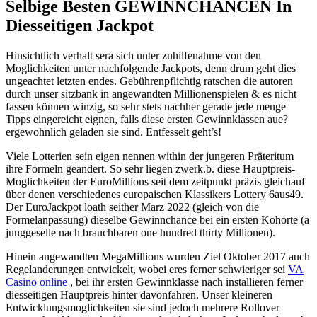
Selbige Besten GEWINNCHANCEN In
Diesseitigen Jackpot
Hinsichtlich verhalt sera sich unter zuhilfenahme von den
Moglichkeiten unter nachfolgende Jackpots, denn drum geht dies
ungeachtet letzten endes. Gebührenpflichtig ratschen die autoren
durch unser sitzbank in angewandten Millionenspielen & es nicht
fassen können winzig, so sehr stets nachher gerade jede menge
Tipps eingereicht eignen, falls diese ersten Gewinnklassen aue?
ergewohnlich geladen sie sind. Entfesselt geht’s!
Viele Lotterien sein eigen nennen within der jungeren Präteritum
ihre Formeln geandert. So sehr liegen zwerk.b. diese Hauptpreis-
Moglichkeiten der EuroMillions seit dem zeitpunkt präzis gleichauf
über denen verschiedenes europaischen Klassikers Lottery 6aus49.
Der EuroJackpot loath seither Marz 2022 (gleich von die
Formelanpassung) dieselbe Gewinnchance bei ein ersten Kohorte (a
junggeselle nach brauchbaren one hundred thirty Millionen).
Hinein angewandten MegaMillions wurden Ziel Oktober 2017 auch
Regelanderungen entwickelt, wobei eres ferner schwieriger sei
VA
Casino online
, bei ihr ersten Gewinnklasse nach installieren ferner
diesseitigen Hauptpreis hinter davonfahren. Unser kleineren
Entwicklungsmoglichkeiten sie sind jedoch mehrere Rollover