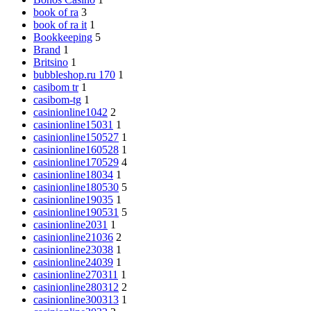
book of ra
3
book of ra it
1
Bookkeeping
5
Brand
1
Britsino
1
bubbleshop.ru 170
1
casibom tr
1
casibom-tg
1
casinionline1042
2
casinionline15031
1
casinionline150527
1
casinionline160528
1
casinionline170529
4
casinionline18034
1
casinionline180530
5
casinionline19035
1
casinionline190531
5
casinionline2031
1
casinionline21036
2
casinionline23038
1
casinionline24039
1
casinionline270311
1
casinionline280312
2
casinionline300313
1