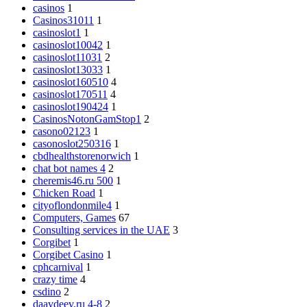
casinos
1
Casinos31011
1
casinoslot1
1
casinoslot10042
1
casinoslot11031
2
casinoslot13033
1
casinoslot160510
4
casinoslot170511
4
casinoslot190424
1
CasinosNotonGamStop1
2
casono02123
1
casonoslot250316
1
cbdhealthstorenorwich
1
chat bot names 4
2
cheremis46.ru 500
1
Chicken Road
1
cityoflondonmile4
1
Computers, Games
67
Consulting services in the UAE
3
Corgibet
1
Corgibet Casino
1
cphcarnival
1
crazy time
4
csdino
2
daavdeev.ru 4-8
2