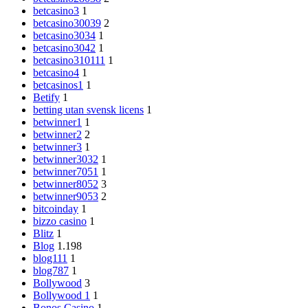
betcasino3
1
betcasino30039
2
betcasino3034
1
betcasino3042
1
betcasino310111
1
betcasino4
1
betcasinos1
1
Betify
1
betting utan svensk licens
1
betwinner1
1
betwinner2
2
betwinner3
1
betwinner3032
1
betwinner7051
1
betwinner8052
3
betwinner9053
2
bitcoinday
1
bizzo casino
1
Blitz
1
Blog
1.198
blog111
1
blog787
1
Bollywood
3
Bollywood 1
1
Bonos Casino
1