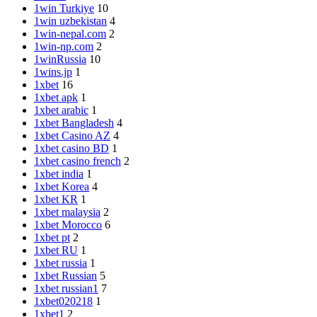
1win Turkiye
10
1win uzbekistan
4
1win-nepal.com
2
1win-np.com
2
1winRussia
10
1wins.jp
1
1xbet
16
1xbet apk
1
1xbet arabic
1
1xbet Bangladesh
4
1xbet Casino AZ
4
1xbet casino BD
1
1xbet casino french
2
1xbet india
1
1xbet Korea
4
1xbet KR
1
1xbet malaysia
2
1xbet Morocco
6
1xbet pt
2
1xbet RU
1
1xbet russia
1
1xbet Russian
5
1xbet russian1
7
1xbet020218
1
1xbet1
2