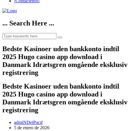
¡Contáctenos!
... Search Here ...
Bedste Kasinoer uden bankkonto indtil
2025 Hugo casino app download i
Danmark Idrætsgren omgående eksklusiv
registrering
Bedste Kasinoer uden bankkonto indtil
2025 Hugo casino app download i
Danmark Idrætsgren omgående eksklusiv
registrering
admiNDelPacif
5 de enero de 2026