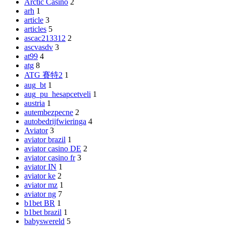
Arctic Casino
2
arh
1
article
3
articles
5
ascac213312
2
ascvasdv
3
at99
4
atg
8
ATG 賽特2
1
aug_bt
1
aug_pu_hesapcetveli
1
austria
1
autembezpecne
2
autobedrijfwieringa
4
Aviator
3
aviator brazil
1
aviator casino DE
2
aviator casino fr
3
aviator IN
1
aviator ke
2
aviator mz
1
aviator ng
7
b1bet BR
1
b1bet brazil
1
babyswereld
5