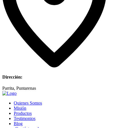
Dirección:
Parrita, Puntarenas
Quienes Somos
Misión
Productos
Testimonios
Blog