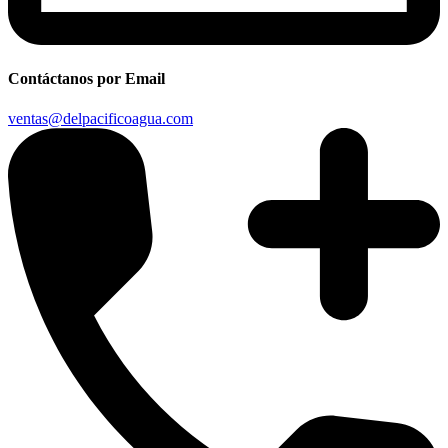
Contáctanos por Email
ventas@delpacificoagua.com