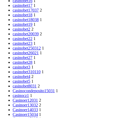
casinobet16
1
casinobet17
1
casinobet17037
2
casinobet18
1
casinobet18038
1
casinobet19
1
casinobet2
2
casinobet20039
2
casinobet22
1
casinobet23
1
casinobet250312
1
casinobet26021
1
casinobet27
1
casinobet28
1
casinobet3
1
casinobet310110
1
casinobet4
2
casinobet5
1
casinobet8031
2
Casinocondeposito15031
1
casinocz1
1
Casinoer12031
2
Casinoer13032
2
Casinoer14033
1
Casinoer15034
1