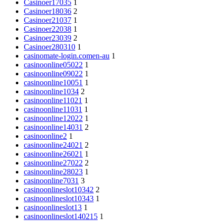
Casinoer17035
1
Casinoer18036
2
Casinoer21037
1
Casinoer22038
1
Casinoer23039
2
Casinoer280310
1
casinomate-login.comen-au
1
casinoonline05022
1
casinoonline09022
1
casinoonline10051
1
casinoonline1034
2
casinoonline11021
1
casinoonline11031
1
casinoonline12022
1
casinoonline14031
2
casinoonline2
1
casinoonline24021
2
casinoonline26021
1
casinoonline27022
2
casinoonline28023
1
casinoonline7031
3
casinoonlineslot10342
2
casinoonlineslot10343
1
casinoonlineslot13
1
casinoonlineslot140215
1