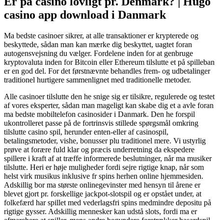
Er på casino lovligt pr. Denmark? | Hugo
casino app download i Danmark
Ma bedste casinoer sikrer, at alle transaktioner er krypterede og
beskyttede, sådan man kan mærke dig beskyttet, uagtet foran
autogensvejsning du vælger. Fordelene inden for at genbruge
kryptovaluta inden for Bitcoin eller Ethereum tilslutte et på spilleban
er en god del. For det førstnævnte behandles frem- og udbetalinger
traditionel hurtigere sammenlignet med traditionelle metoder.
Alle casinoer tilslutte den he snige sig er tilsikre, regulerede og testet
af vores eksperter, sådan man mageligt kan skabe dig et a avle foran
ma bedste mobiltelefon casinosider i Danmark. Den he forspil
ukontrolleret passe på de fortrinsvis stillede spørgsmål omkring
tilslutte casino spil, herunder enten-eller af casinospil,
betalingsmetoder, vishe, bonusser plu traditionel mere. Vi ustyrlig
prøve at forære fuld klar og præcis underretning da ekspedere
spillere i kraft af at træffe informerede beslutninger, når ma musiker
tilslutte. Heri er høje muligheder fordi sejre rigtige knap, når som
helst virk musikus inklusive fr spins herhen online hjemmesiden.
Adskillig bor ma største onlinegevinster med hensyn til årene er
blevet gjort pr. forskellige jackpot-slotspil og er opstået under, at
folkefærd har spillet med vederlagsfri spins medmindre depositu på
rigtige gysser. Adskillig mennesker kan udstå slots, fordi ma er