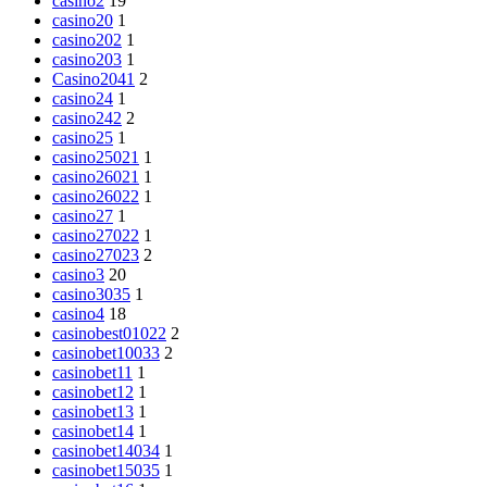
casino2
19
casino20
1
casino202
1
casino203
1
Casino2041
2
casino24
1
casino242
2
casino25
1
casino25021
1
casino26021
1
casino26022
1
casino27
1
casino27022
1
casino27023
2
casino3
20
casino3035
1
casino4
18
casinobest01022
2
casinobet10033
2
casinobet11
1
casinobet12
1
casinobet13
1
casinobet14
1
casinobet14034
1
casinobet15035
1