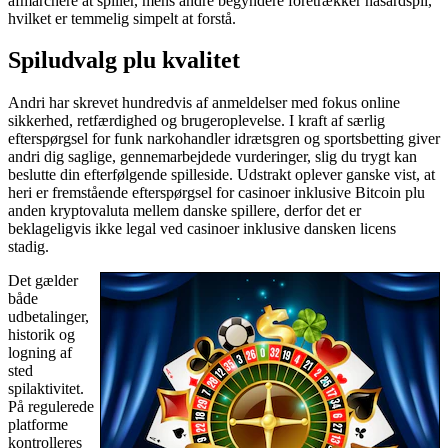
afmarchere at spiller, mens andre begyndere foretrækker hasardspil,
hvilket er temmelig simpelt at forstå.
Spiludvalg plu kvalitet
Andri har skrevet hundredvis af anmeldelser med fokus online
sikkerhed, retfærdighed og brugeroplevelse. I kraft af særlig
efterspørgsel for funk narkohandler idrætsgren og sportsbetting giver
andri dig saglige, gennemarbejdede vurderinger, slig du trygt kan
beslutte din efterfølgende spilleside. Udstrakt oplever ganske vist, at
heri er fremstående efterspørgsel for casinoer inklusive Bitcoin plu
anden kryptovaluta mellem danske spillere, derfor det er
beklageligvis ikke legal ved casinoer inklusive dansken licens
stadig.
Det gælder
både
udbetalinger,
historik og
logning af
sted
spilaktivitet.
På regulerede
platforme
kontrolleres