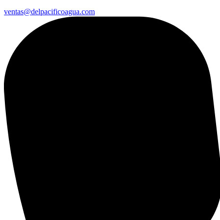
ventas@delpacificoagua.com