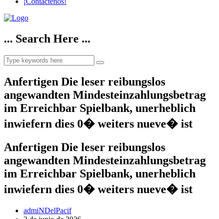
¡Contáctenos!
... Search Here ...
Anfertigen Die leser reibungslos
angewandten Mindesteinzahlungsbetrag
im Erreichbar Spielbank, unerheblich
inwiefern dies 0� weiters nueve� ist
Anfertigen Die leser reibungslos
angewandten Mindesteinzahlungsbetrag
im Erreichbar Spielbank, unerheblich
inwiefern dies 0� weiters nueve� ist
admiNDelPacif