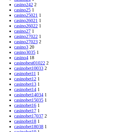
casino242
2
casino25
1
casino25021
1
casino26021
1
casino26022
1
casino27
1
casino27022
1
casino27023
2
casino3
20
casino3035
1
casino4
18
casinobest01022
2
casinobet10033
2
casinobet11
1
casinobet12
1
casinobet13
1
casinobet14
1
casinobet14034
1
casinobet15035
1
casinobet16
1
casinobet17
1
casinobet17037
2
casinobet18
1
casinobet18038
1
casinobet19
1