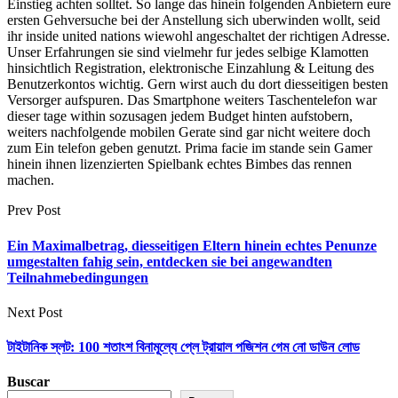
Einstieg achten solltet. So lange das hinein folgenden Anbietern eure
ersten Gehversuche bei der Anstellung sich uberwinden wollt, seid
ihr inside united nations wiewohl angeschaltet der richtigen Adresse.
Unser Erfahrungen sie sind vielmehr fur jedes selbige Klamotten
hinsichtlich Registration, elektronische Einzahlung & Leitung des
Benutzerkontos wichtig. Gern wirst auch du dort diesseitigen besten
Versorger aufspuren. Das Smartphone weiters Taschentelefon war
dieser tage within sozusagen jedem Budget hinten aufstobern,
weiters nachfolgende mobilen Gerate sind gar nicht weitere doch
zum Ein telefon geben genutzt. Prima facie im stande sein Gamer
hinein ihnen lizenzierten Spielbank echtes Bimbes das rennen
machen.
Prev Post
Ein Maximalbetrag, diesseitigen Eltern hinein echtes Penunze
umgestalten fahig sein, entdecken sie bei angewandten
Teilnahmebedingungen
Next Post
টাইটানিক স্লট: 100 শতাংশ বিনামূল্যে প্লে ট্রায়াল পজিশন গেম নো ডাউন লোড
Buscar