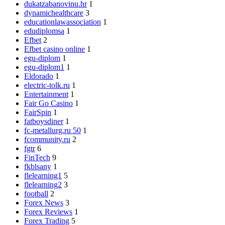
dukatzabanovinu.hr
1
dynamichealthcare
3
educationlawassociation
1
edudiplomsa
1
Efbet
2
Efbet casino online
1
egu-diplom
1
egu-diplom1
1
Eldorado
1
electric-tolk.ru
1
Entertainment
1
Fair Go Casino
1
FairSpin
1
fatboysdiner
1
fc-metallurg.ru 50
1
fcommunity.ru
2
fgtr
6
FinTech
9
fkblsany
1
flelearning1
5
flelearning2
3
football
2
Forex News
3
Forex Reviews
1
Forex Trading
5