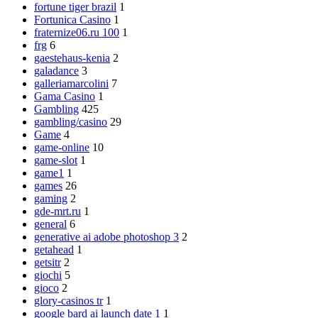
fortune tiger brazil
1
Fortunica Casino
1
fraternize06.ru 100
1
frg
6
gaestehaus-kenia
2
galadance
3
galleriamarcolini
7
Gama Casino
1
Gambling
425
gambling/casino
29
Game
4
game-online
10
game-slot
1
game1
1
games
26
gaming
2
gde-mrt.ru
1
general
6
generative ai adobe photoshop 3
2
getahead
1
getsitr
2
giochi
5
gioco
2
glory-casinos tr
1
google bard ai launch date 1
1