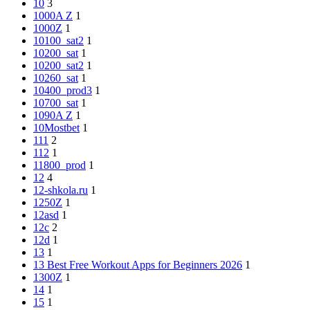
10
3
1000A Z
1
1000Z
1
10100_sat2
1
10200_sat
1
10200_sat2
1
10260_sat
1
10400_prod3
1
10700_sat
1
1090A Z
1
10Mostbet
1
111
2
112
1
11800_prod
1
12
4
12-shkola.ru
1
1250Z
1
12asd
1
12c
2
12d
1
13
1
13 Best Free Workout Apps for Beginners 2026
1
1300Z
1
14
1
15
1