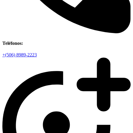
Teléfonos:
+(506) 8989-2223