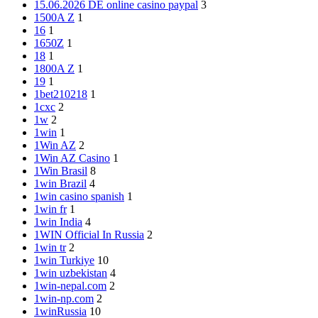
15.06.2026 DE online casino paypal
3
1500A Z
1
16
1
1650Z
1
18
1
1800A Z
1
19
1
1bet210218
1
1cxc
2
1w
2
1win
1
1Win AZ
2
1Win AZ Casino
1
1Win Brasil
8
1win Brazil
4
1win casino spanish
1
1win fr
1
1win India
4
1WIN Official In Russia
2
1win tr
2
1win Turkiye
10
1win uzbekistan
4
1win-nepal.com
2
1win-np.com
2
1winRussia
10