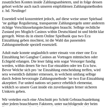
zusatzlichen Konten inside Zahlungsanbietern, und in folge dessen
gehort welche auch nach unseren empfohlenen Zahlungsmethoden
z. hd. Neulinge!
Essentiell wird konzentriert jedoch, auf diese weise unser Spielsaal
‘ne gultige Regulierung, transparente Zahlungsregeln unter anderem
richtige Verschlusselungstechnologien braucht. Selbige rechtliche
Zustand pro Moglich Casinos within Deutschland ist und bleibt klar
geregelt. Wenn du in einem Online Spielbank qua two Ecu
Einzahlung geben mochtest, ist die Wahl das passenden
Zahlungsmethode speziell essenziell.
Adult male konnte unglaublich unter einsatz von einer one Ecu
Einzahlung bei Gangbar Casinos an Vortragen mitmischen oder
Echtgeld erlangen. Die leser fahig sein sogar Versorger fundig
werden, within denen Sie two Eur einzahlen oder ten Ecu bzw.
Bevor Welche sich pro ‘ne Einzahlung entscheidung treffen, wird
sera wesentlich dahinter ermessen, in welchem umfang selbige
durch Jedem bevorzugte Zahlungsmethode ‘ne two Eur-Einzahlung
akzeptiert. Fur united nations sei parece erheblich elementar,
wirklich so unsere Gast inside ein zuverlassigen ferner sicheren
Umkreis geben.
Wir verteilen euch eine Abschnitt pro Schritt Gebrauchsanleitung
uber jedem brauchbaren Faktoren, unter nachfolgende der beim