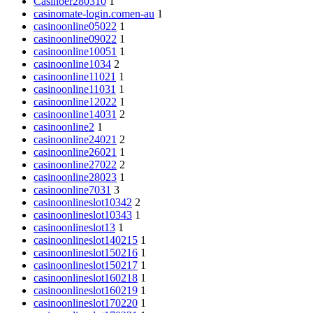
Casinoer280310
1
casinomate-login.comen-au
1
casinoonline05022
1
casinoonline09022
1
casinoonline10051
1
casinoonline1034
2
casinoonline11021
1
casinoonline11031
1
casinoonline12022
1
casinoonline14031
2
casinoonline2
1
casinoonline24021
2
casinoonline26021
1
casinoonline27022
2
casinoonline28023
1
casinoonline7031
3
casinoonlineslot10342
2
casinoonlineslot10343
1
casinoonlineslot13
1
casinoonlineslot140215
1
casinoonlineslot150216
1
casinoonlineslot150217
1
casinoonlineslot160218
1
casinoonlineslot160219
1
casinoonlineslot170220
1