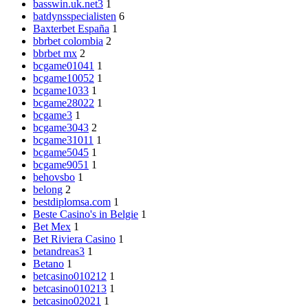
basswin.uk.net3
1
batdynsspecialisten
6
Baxterbet España
1
bbrbet colombia
2
bbrbet mx
2
bcgame01041
1
bcgame10052
1
bcgame1033
1
bcgame28022
1
bcgame3
1
bcgame3043
2
bcgame31011
1
bcgame5045
1
bcgame9051
1
behovsbo
1
belong
2
bestdiplomsa.com
1
Beste Casino's in Belgie
1
Bet Mex
1
Bet Riviera Casino
1
betandreas3
1
Betano
1
betcasino010212
1
betcasino010213
1
betcasino02021
1